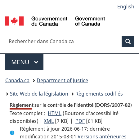
Language
English
Passer
Passer
Passer
au
à
à
selection
contenu
«
la
principal
À
version
propos
HTML
Recherche
R
Rec
de
simplifiée
d
ce
C
Menu
site
MENU
PRINCIPAL
You
Canada.ca
Department of Justice
are
Site Web de la législation
Règlements codifiés
here:
Règlement sur le contrôle de l’identité (
DORS
/2007-82)
Texte complet :
HTML
Texte
(Boutons d’accessibilité
disponibles) |
XML
Texte
[7 KB]
complet
|
PDF
Texte
[61 KB]
Règlement à jour 2026-06-17; dernière
complet
:
complet
modification 2015-08-01
:
Règlement
Versions antérieures
: