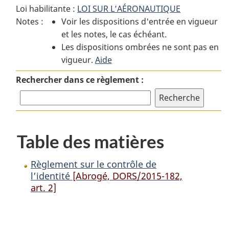
Loi habilitante :
LOI SUR L’AÉRONAUTIQUE
Règlement
sur
Règlement
Notes :
Voir les dispositions d'entrée en vigueur
sur
le
sur
et les notes, le cas échéant.
le
contrôle
le
Les dispositions ombrées ne sont pas en
contrôle
de
contrôle
vigueur.
de
Aide
l’identité
de
l’identité
l’identité
Rechercher dans ce règlement :
Table des matières
Règlement sur le contrôle de
l’identité
[Abrogé, DORS/2015-182,
art. 2]
D