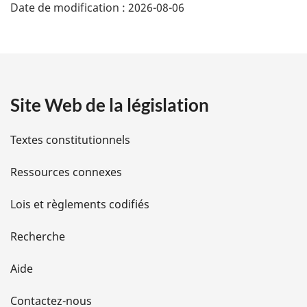
Date de modification :
2026-08-06
é
t
a
Site Web de la législation
i
l
Textes constitutionnels
s
Ressources connexes
d
Lois et règlements codifiés
e
Recherche
l
Aide
a
Contactez-nous