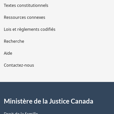
l
Textes constitutionnels
s
Ressources connexes
d
Lois et règlements codifiés
e
Recherche
l
Aide
a
Contactez-nous
p
a
g
Ministère de la Justice Canada
e
Droit de la famille