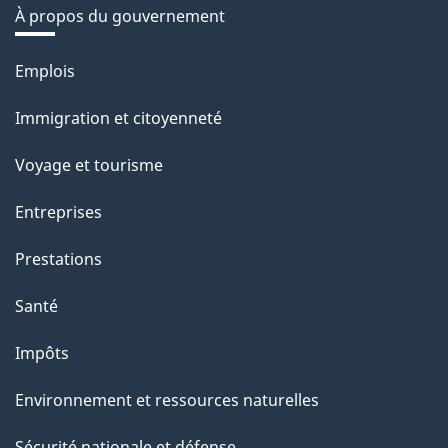
À propos du gouvernement
Thèmes
Emplois
et
Immigration et citoyenneté
sujets
Voyage et tourisme
Entreprises
Prestations
Santé
Impôts
Environnement et ressources naturelles
Sécurité nationale et défense