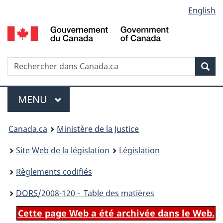
Language
English
Passer
Passer
Passer
au
à
à
selection
contenu
«
la
principal
À
version
propos
HTML
Recherche
R
Rec
de
simplifiée
d
ce
C
Menu
site
MENU
PRINCIPAL
You
Canada.ca
Ministère de la Justice
are
Site Web de la législation
Législation
here:
Règlements codifiés
DORS
/2008-120 - Table des matières
Cette page Web a été archivée dans le Web.