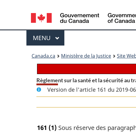
Language
selection
Menu
MENU
PRINCIPAL
You
Canada.ca
Ministère de la Justice
Site Web
are
here:
Règlement sur la santé et la sécurité au t
Version de l'article 161 du 2019-0
161
(1)
Sous réserve des paragraphes 