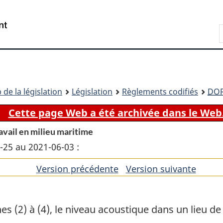
Passer
Passer
Passer
au
à
à
Recherche
contenu
«
la
principal
À
version
propos
HTML
de
simplifiée
ce
 de la législation
Législation
Règlements codifiés
DO
site
Cette page Web a été archivée dans le Web
ravail en milieu maritime
6-25 au 2021-06-03 :
Version précédente
de
Version suivante
de
l'article
l'artic
(2) à (4), le niveau acoustique dans un lieu de tr