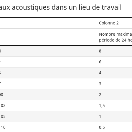
ux acoustiques dans un lieu de travail
Colonne 2
Nombre maximal 
période de 24 h
0
8
2
6
5
4
7
3
00
2
102
1,5
105
1
110
0,5