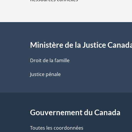
s
d
e
l
Ministère de la Justice Canad
a
Droit de la famille
p
Justice pénale
a
g
Gouvernement du Canada
e
Toutes les coordonnées