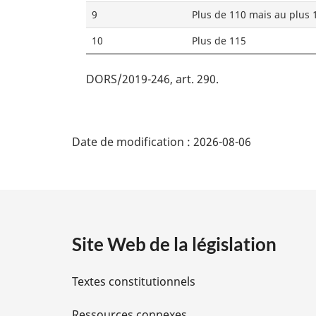
9
Plus de 110 mais au plus 
10
Plus de 115
DORS/2019-246, art. 290
D
Date de modification :
2026-08-06
é
t
a
Site Web de la législation
i
Textes constitutionnels
l
Ressources connexes