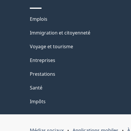
Thèmes
Emplois
et
Immigration et citoyenneté
sujets
Voyage et tourisme
Entreprises
Prestations
Santé
Impôts
Médias sociaux
Applications mobiles
À