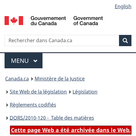
Language
English
Passer
Passer
Passer
au
à
à
selection
contenu
«
la
principal
À
version
propos
HTML
Recherche
R
Rec
de
simplifiée
d
ce
C
Menu
site
MENU
PRINCIPAL
You
Canada.ca
Ministère de la Justice
are
Site Web de la législation
Législation
here:
Règlements codifiés
DORS
/2010-120 - Table des matières
Cette page Web a été archivée dans le Web.