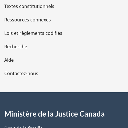
l
Textes constitutionnels
s
Ressources connexes
d
Lois et règlements codifiés
e
Recherche
l
Aide
a
Contactez-nous
p
a
g
Ministère de la Justice Canada
e