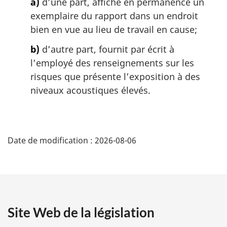
a)
d’une part, affiche en permanence un
exemplaire du rapport dans un endroit
bien en vue au lieu de travail en cause;
b)
d’autre part, fournit par écrit à
l’employé des renseignements sur les
risques que présente l’exposition à des
niveaux acoustiques élevés.
D
Date de modification :
2026-08-06
é
t
a
Site Web de la législation
i