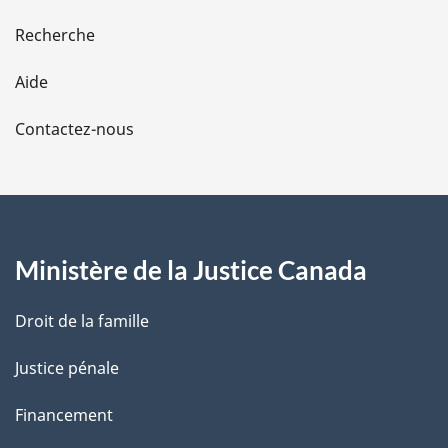
e
Recherche
l
Aide
a
Contactez-nous
p
a
g
Ministère de la Justice Canada
e
Droit de la famille
Justice pénale
Financement