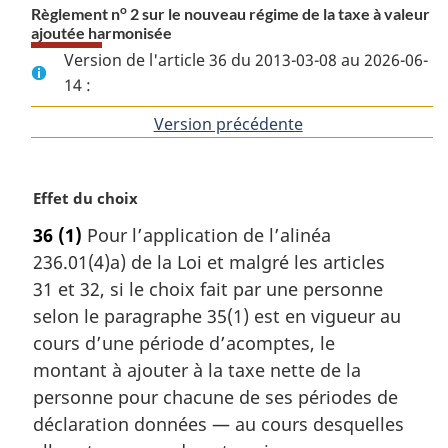
o
Règlement n
2 sur le nouveau régime de la taxe à valeur
ajoutée harmonisée
Version de l'article 36 du 2013-03-08 au 2026-06-
14 :
Version précédente
de
l'article
N
Effet du choix
o
36
(1)
Pour l’application de l’alinéa
t
236.01(4)a) de la Loi et malgré les articles
e
m
31 et 32, si le choix fait par une personne
a
selon le paragraphe 35(1) est en vigueur au
r
cours d’une période d’acomptes, le
g
montant à ajouter à la taxe nette de la
i
personne pour chacune de ses périodes de
n
a
déclaration données — au cours desquelles
l