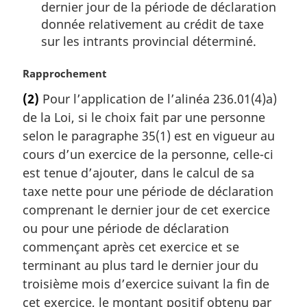
dernier jour de la période de déclaration
donnée relativement au crédit de taxe
sur les intrants provincial déterminé.
N
Rapprochement
o
(2)
Pour l’application de l’alinéa 236.01(4)a)
t
de la Loi, si le choix fait par une personne
e
m
selon le paragraphe 35(1) est en vigueur au
a
cours d’un exercice de la personne, celle-ci
r
est tenue d’ajouter, dans le calcul de sa
g
taxe nette pour une période de déclaration
i
comprenant le dernier jour de cet exercice
n
a
ou pour une période de déclaration
l
commençant après cet exercice et se
e
terminant au plus tard le dernier jour du
:
troisième mois d’exercice suivant la fin de
cet exercice, le montant positif obtenu par