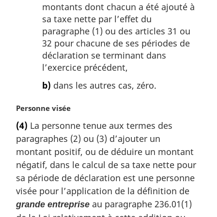
montants dont chacun a été ajouté à
sa taxe nette par l’effet du
paragraphe (1) ou des articles 31 ou
32 pour chacune de ses périodes de
déclaration se terminant dans
l’exercice précédent,
b)
dans les autres cas, zéro.
N
Personne visée
o
(4)
La personne tenue aux termes des
t
paragraphes (2) ou (3) d’ajouter un
e
m
montant positif, ou de déduire un montant
a
négatif, dans le calcul de sa taxe nette pour
r
sa période de déclaration est une personne
g
visée pour l’application de la définition de
i
au paragraphe 236.01(1)
n
grande entreprise
a