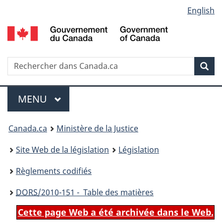
Language
English
Passer
Passer
Passer
au
à
à
selection
contenu
«
la
principal
À
version
propos
HTML
Recherche
R
Rec
de
simplifiée
d
ce
C
Menu
site
MENU
PRINCIPAL
You
Canada.ca
Ministère de la Justice
are
Site Web de la législation
Législation
here:
Règlements codifiés
DORS
/2010-151 - Table des matières
Cette page Web a été archivée dans le Web.