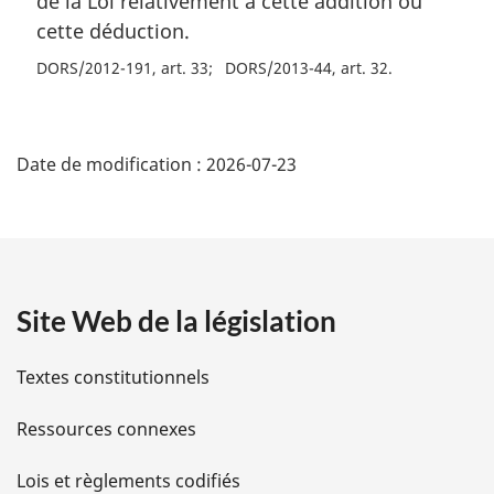
de la Loi relativement à cette addition ou
l
cette déduction.
e
:
DORS/2012-191, art. 33
DORS/2013-44, art. 32
D
Date de modification :
2026-07-23
é
t
a
Site Web de la législation
i
l
Textes constitutionnels
s
Ressources connexes
d
Lois et règlements codifiés