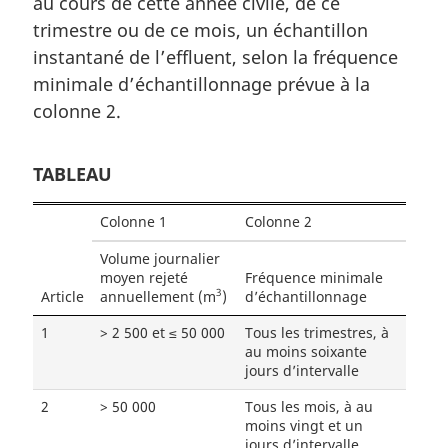
au cours de cette année civile, de ce
e
trimestre ou de ce mois, un échantillon
:
instantané de l’effluent, selon la fréquence
minimale d’échantillonnage prévue à la
colonne 2.
TABLEAU
Colonne 1
Colonne 2
Volume journalier
moyen rejeté
Fréquence minimale
3
Article
annuellement (m
)
d’échantillonnage
1
> 2 500 et ≤ 50 000
Tous les trimestres, à
au moins soixante
jours d’intervalle
2
> 50 000
Tous les mois, à au
moins vingt et un
jours d’intervalle