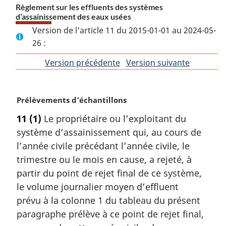
Règlement sur les effluents des systèmes
d’assainissement des eaux usées
Version de l'article 11 du 2015-01-01 au 2024-05-
26 :
Version précédente
de
Version suivante
de
l'article
l'article
N
Prélèvements d’échantillons
o
11
(1)
Le propriétaire ou l’exploitant du
t
système d’assainissement qui, au cours de
e
m
l’année civile précédant l’année civile, le
a
trimestre ou le mois en cause, a rejeté, à
r
partir du point de rejet final de ce système,
g
le volume journalier moyen d’effluent
i
prévu à la colonne 1 du tableau du présent
n
a
paragraphe prélève à ce point de rejet final,
l