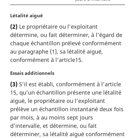
N
Létalité aiguë
o
(2)
Le propriétaire ou l’exploitant
t
détermine, ou fait déterminer, à l’égard de
e
m
chaque échantillon prélevé conformément
a
au paragraphe (1), sa létalité aiguë,
r
conformément à l’article15.
g
i
N
Essais additionnels
n
o
a
(3)
S’il est établi, conformément à l’article
t
l
15, qu’un échantillon présente une létalité
e
e
m
aiguë, le propriétaire ou l’exploitant
:
a
prélève un échantillon instantané deux fois
r
par mois, à au moins sept jours
g
d’intervalle, et détermine, ou fait
i
déterminer, sa létalité aiguë conformément
n