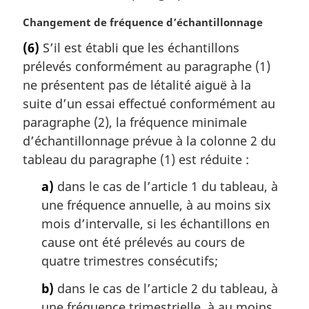
i
N
Changement de fréquence d’échantillonnage
n
o
a
(6)
S’il est établi que les échantillons
t
l
prélevés conformément au paragraphe (1)
e
e
m
ne présentent pas de létalité aiguë à la
:
a
suite d’un essai effectué conformément au
r
paragraphe (2), la fréquence minimale
g
d’échantillonnage prévue à la colonne 2 du
i
tableau du paragraphe (1) est réduite :
n
a
a)
dans le cas de l’article 1 du tableau, à
l
une fréquence annuelle, à au moins six
e
:
mois d’intervalle, si les échantillons en
cause ont été prélevés au cours de
quatre trimestres consécutifs;
b)
dans le cas de l’article 2 du tableau, à
une fréquence trimestrielle, à au moins