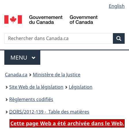
Language
English
Passer
Passer
Passer
au
à
à
selection
contenu
«
la
principal
À
version
propos
HTML
Recherche
R
Rec
de
simplifiée
d
ce
C
Menu
site
MENU
PRINCIPAL
You
Canada.ca
Ministère de la Justice
are
Site Web de la législation
Législation
here:
Règlements codifiés
DORS
/2012-139 - Table des matières
Cette page Web a été archivée dans le Web.