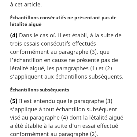
a
à cet article.
l
e
N
Échantillons consécutifs ne présentant pas de
:
o
létalité aiguë
t
(4)
Dans le cas où il est établi, à la suite de
e
trois essais consécutifs effectués
m
a
conformément au paragraphe (3), que
r
l’échantillon en cause ne présente pas de
g
létalité aiguë, les paragraphes (1) et (2)
i
s’appliquent aux échantillons subséquents.
n
a
N
Échantillons subséquents
l
o
e
(5)
Il est entendu que le paragraphe (3)
t
:
s’applique à tout échantillon subséquent
e
m
visé au paragraphe (4) dont la létalité aiguë
a
a été établie à la suite d’un essai effectué
r
conformément au paragraphe (2).
g