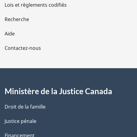
d
Lois et règlements codifiés
e
Recherche
l
Aide
a
Contactez-nous
p
a
g
Ministère de la Justice Canada
e
Droit de la famille
Justice pénale
Financement