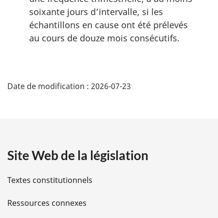
soixante jours d’intervalle, si les
échantillons en cause ont été prélevés
au cours de douze mois consécutifs.
D
Date de modification :
2026-07-23
é
t
a
Site Web de la législation
i
l
Textes constitutionnels
s
Ressources connexes