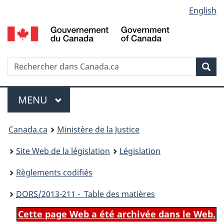
Language
English
Passer
Passer
Passer
au
à
à
selection
contenu
«
la
principal
À
version
propos
HTML
Recherche
R
Rec
de
simplifiée
d
ce
C
Menu
site
MENU
PRINCIPAL
You
Canada.ca
Ministère de la Justice
are
Site Web de la législation
Législation
here:
Règlements codifiés
DORS
/2013-211 - Table des matières
Cette page Web a été archivée dans le Web.