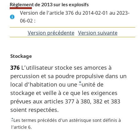
Règlement de 2013 sur les explosifs
Version de l'article 376 du 2014-02-01 au 2023-
06-02 :
Version précédente
de
Version suivante
de
l'article
l'article
N
Stockage
o
376
L’utilisateur stocke ses amorces à
t
percussion et sa poudre propulsive dans un
e
*
m
local d’habitation ou une
N
unité de
a
stockage et veille à ce que les exigences
o
r
prévues aux articles 377 à 380, 382 et 383
t
g
soient respectées.
e
i
d
n
*
R
Les termes précédés d’un astérisque sont définis à
a
e
e
l’article 6.
l
t
b
e