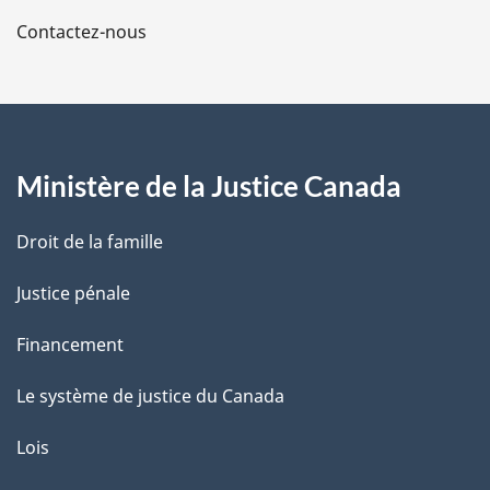
a
t
Contactez-nous
e
p
d
a
e
b
g
a
s
Ministère de la Justice Canada
e
d
e
p
Droit de la famille
a
g
Justice pénale
e
Financement
Le système de justice du Canada
Lois