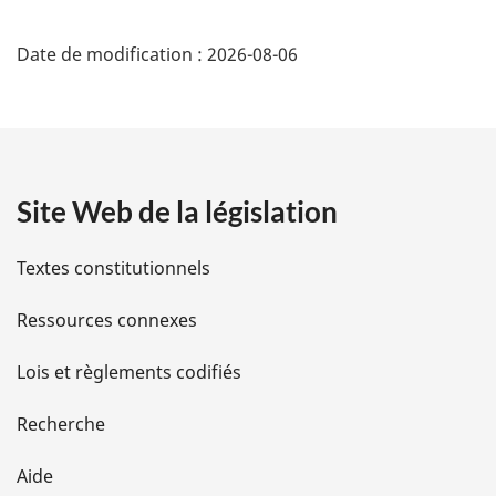
o
a
D
:
u
s
r
Date de modification :
2026-08-06
é
d
à
e
l
t
a
p
r
a
a
é
g
f
Site Web de la législation
i
e
é
r
l
Textes constitutionnels
e
n
s
Ressources connexes
c
e
d
d
Lois et règlements codifiés
e
e
l
Recherche
a
l
n
Aide
o