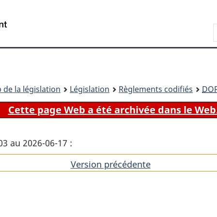
Passer
Passer
Passer
au
à
à
Recherche
contenu
«
la
principal
À
version
propos
HTML
de
simplifiée
ce
 de la législation
Législation
Règlements codifiés
DO
site
Cette page Web a été archivée dans le Web
03 au 2026-06-17 :
Version précédente
de
l'article