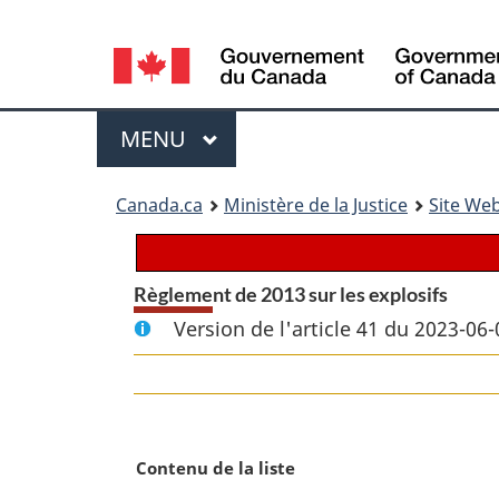
Language
selection
Menu
MENU
PRINCIPAL
You
Canada.ca
Ministère de la Justice
Site Web
are
here:
Règlement de 2013 sur les explosifs
Version de l'article 41 du 2023-06-
N
Contenu de la liste
o