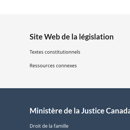
é
a
l
t
e
:
a
Site Web de la législation
i
Textes constitutionnels
l
Ressources connexes
s
d
e
l
Ministère de la Justice Canad
a
Droit de la famille