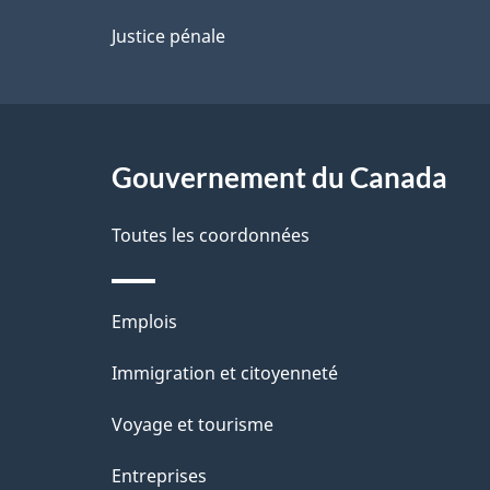
p
Justice pénale
a
g
Gouvernement du Canada
e
Toutes les coordonnées
Thèmes
Emplois
et
Immigration et citoyenneté
sujets
Voyage et tourisme
Entreprises