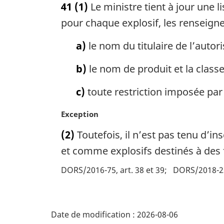
41
(1)
Le ministre tient à jour une l
t
e
pour chaque explosif, les renseign
m
a
a)
le nom du titulaire de l’autori
r
g
b)
le nom de produit et la classe
i
n
c)
toute restriction imposée par 
a
l
N
Exception
e
o
(2)
Toutefois, il n’est pas tenu d’ins
:
t
e
et comme explosifs destinés à des fi
m
DORS/2016-75, art. 38 et 39
DORS/2018-231
a
r
g
D
i
Date de modification :
2026-08-06
n