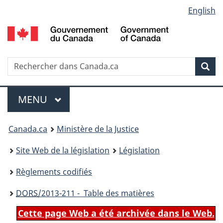
Language
English
Passer
Passer
Passer
au
à
à
selection
contenu
«
la
principal
À
version
propos
HTML
Recherche
R
Rec
de
simplifiée
d
ce
C
Menu
site
MENU
PRINCIPAL
You
Canada.ca
Ministère de la Justice
are
Site Web de la législation
Législation
here:
Règlements codifiés
DORS
/2013-211 - Table des matières
Cette page Web a été archivée dans le Web.