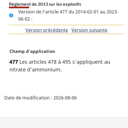
Règlement de 2013 sur les explosifs
Version de l'article 477 du 2014-02-01 au 2023-
06-02 :
Version précédente
de
Version suivante
de
l'article
l'article
N
Champ d’application
o
477
Les articles 478 à 495 s’appliquent au
t
nitrate d’ammonium.
e
m
a
D
r
g
Date de modification :
2026-08-06
é
i
n
t
a
l
e