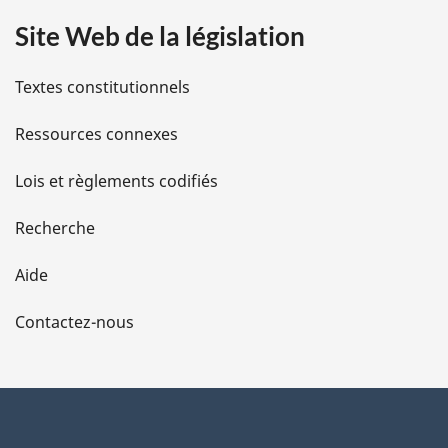
a
:
Site Web de la législation
i
l
Textes constitutionnels
s
Ressources connexes
d
Lois et règlements codifiés
e
Recherche
l
Aide
a
Contactez-nous
p
a
g