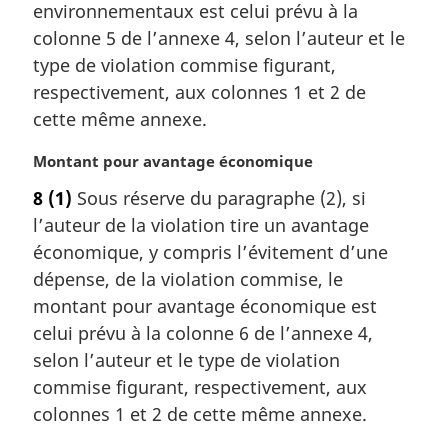
a
environnementaux est celui prévu à la
r
colonne 5 de l’annexe 4, selon l’auteur et le
g
type de violation commise figurant,
i
respectivement, aux colonnes 1 et 2 de
n
a
cette même annexe.
l
e
N
Montant pour avantage économique
:
o
8
(1)
Sous réserve du paragraphe (2), si
t
l’auteur de la violation tire un avantage
e
m
économique, y compris l’évitement d’une
a
dépense, de la violation commise, le
r
montant pour avantage économique est
g
celui prévu à la colonne 6 de l’annexe 4,
i
selon l’auteur et le type de violation
n
a
commise figurant, respectivement, aux
l
colonnes 1 et 2 de cette même annexe.
e
: