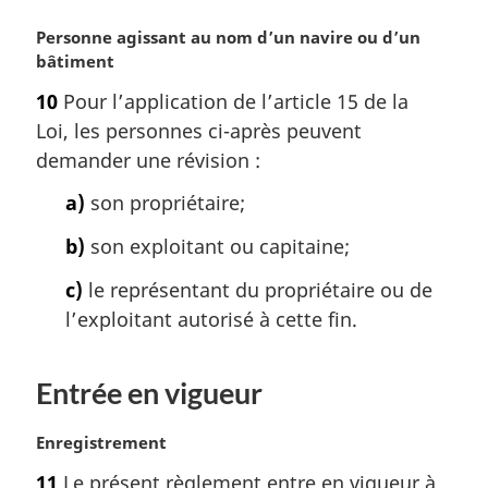
N
Personne agissant au nom d’un navire ou d’un
o
bâtiment
t
10
Pour l’application de l’article 15 de la
e
Loi, les personnes ci-après peuvent
m
a
demander une révision :
r
a)
son propriétaire;
g
i
b)
son exploitant ou capitaine;
n
a
c)
le représentant du propriétaire ou de
l
l’exploitant autorisé à cette fin.
e
:
Entrée en vigueur
N
Enregistrement
o
11
Le présent règlement entre en vigueur à