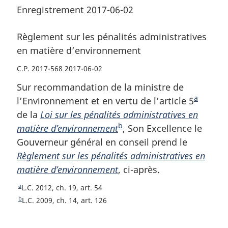
Enregistrement 2017-06-02
Règlement sur les pénalités administratives
en matière d’environnement
C.P. 2017-568 2017-06-02
Sur recommandation de la ministre de
a
l’Environnement et en vertu de l’article 5
N
de la
Loi sur les pénalités administratives en
o
b
matière d’environnement
N
, Son Excellence le
t
Gouverneur général en conseil prend le
o
e
Règlement sur les pénalités administratives en
t
d
matière d’environnement
e
, ci-après.
e
d
b
a
R
L.C. 2012, ch. 19, art. 54
e
a
e
b
R
L.C. 2009, ch. 14, art. 126
b
s
t
e
o
t
a
d