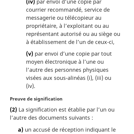
(iv)
par envoi d’une copie par
courrier recommandé, service de
messagerie ou télécopieur au
propriétaire, à l’exploitant ou au
représentant autorisé ou au siège ou
à établissement de l’un de ceux-ci,
(v)
par envoi d’une copie par tout
moyen électronique à l’une ou
l’autre des personnes physiques
visées aux sous-alinéas (i), (iii) ou
(iv).
N
Preuve de signification
o
(2)
La signification est établie par l’un ou
t
l’autre des documents suivants :
e
m
a)
un accusé de réception indiquant le
a