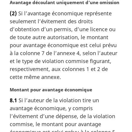
N
Avantage découlant uniquement d’une omission
o
(2)
Si l’avantage économique représente
t
seulement l’évitement des droits
e
m
d’obtention d’un permis, d’une licence ou
a
de toute autre autorisation, le montant
r
pour avantage économique est celui prévu
g
à la colonne 7 de l’annexe 4, selon l’auteur
i
et le type de violation commise figurant,
n
a
respectivement, aux colonnes 1 et 2 de
l
cette même annexe.
e
:
N
Montant pour avantage économique
o
8.1
Si l’auteur de la violation tire un
t
avantage économique, y compris
e
m
l’évitement d’une dépense, de la violation
a
commise, le montant pour avantage
r