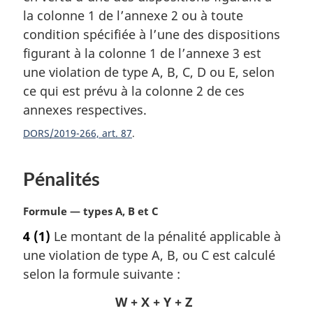
r
la colonne 1 de l’annexe 2 ou à toute
g
condition spécifiée à l’une des dispositions
i
figurant à la colonne 1 de l’annexe 3 est
n
a
une violation de type A, B, C, D ou E, selon
l
ce qui est prévu à la colonne 2 de ces
e
annexes respectives.
:
DORS/2019-266, art. 87
Pénalités
N
Formule — types A, B et C
o
4
(1)
Le montant de la pénalité applicable à
t
une violation de type A, B, ou C est calculé
e
m
selon la formule suivante :
a
W + X + Y + Z
r