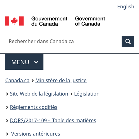
Language
English
Passer
Passer
Passer
au
à
à
selection
contenu
«
la
principal
À
version
propos
HTML
Recherche
R
Rec
de
simplifiée
d
ce
C
Menu
site
MENU
PRINCIPAL
You
Canada.ca
Ministère de la Justice
are
Site Web de la législation
Législation
here:
Règlements codifiés
DORS
/2017-109 - Table des matières
Versions antérieures