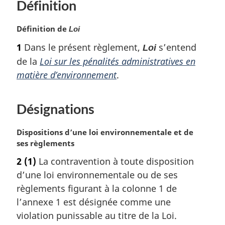
Définition
u
o
s
e
r
u
d
p
à
r
N
Définition de
Loi
e
a
l
à
o
1
Dans le présent règlement,
s’entend
Loi
a
p
g
l
t
r
de la
Loi sur les pénalités administratives en
a
e
a
e
é
r
m
matière d’environnement
.
g
f
é
a
e
é
f
r
r
é
g
Désignations
e
r
i
n
e
n
N
Dispositions d’une loi environnementale et de
c
n
a
o
ses règlements
e
c
l
t
d
2
(1)
La contravention à toute disposition
e
e
e
e
d
:
d’une loi environnementale ou de ses
m
l
e
a
règlements figurant à la colonne 1 de
a
l
r
l’annexe 1 est désignée comme une
n
a
g
o
violation punissable au titre de la Loi.
n
i