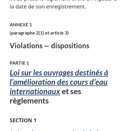
t
la date de son enregistrement.
e
m
a
ANNEXE 1
r
(paragraphe 2(1) et article 3)
g
i
Violations — dispositions
n
a
l
PARTIE 1
e
Loi sur les ouvrages destinés à
:
l’amélioration des cours d’eau
internationaux
et ses
règlements
SECTION 1