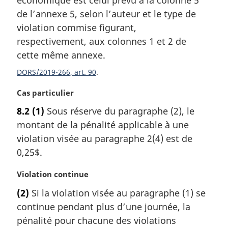
économique est celui prévu à la colonne 5
g
de l’annexe 5, selon l’auteur et le type de
i
violation commise figurant,
n
a
respectivement, aux colonnes 1 et 2 de
l
cette même annexe.
e
:
DORS/2019-266, art. 90
N
Cas particulier
o
8.2
(1)
Sous réserve du paragraphe (2), le
t
montant de la pénalité applicable à une
e
m
violation visée au paragraphe 2(4) est de
a
0,25$.
r
g
N
Violation continue
i
o
(2)
Si la violation visée au paragraphe (1) se
n
t
a
continue pendant plus d’une journée, la
e
l
m
pénalité pour chacune des violations
e