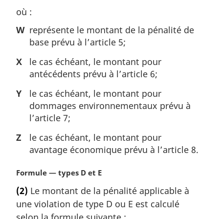
g
où :
i
n
W
représente le montant de la pénalité de
a
base prévu à l’article 5;
l
e
X
le cas échéant, le montant pour
:
antécédents prévu à l’article 6;
Y
le cas échéant, le montant pour
dommages environnementaux prévu à
l’article 7;
Z
le cas échéant, le montant pour
avantage économique prévu à l’article 8.
N
Formule — types D et E
o
(2)
Le montant de la pénalité applicable à
t
une violation de type D ou E est calculé
e
m
selon la formule suivante :