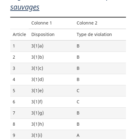
sauvages
Colonne 1
Colonne 2
Article
Disposition
Type de violation
1
3(1)a)
B
2
3(1)b)
B
3
3(1)c)
B
4
3(1)d)
B
5
3(1)e)
C
6
3(1)f)
C
7
3(1)g)
B
8
3(1)h)
B
9
3(1)i)
A