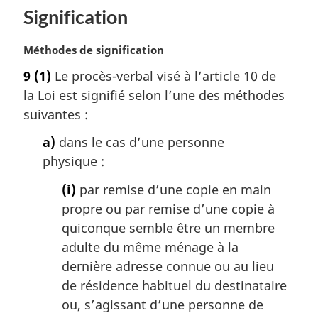
Signification
N
Méthodes de signification
o
9
(1)
Le procès-verbal visé à l’article 10 de
t
la Loi est signifié selon l’une des méthodes
e
m
suivantes :
a
a)
dans le cas d’une personne
r
g
physique :
i
(i)
par remise d’une copie en main
n
a
propre ou par remise d’une copie à
l
quiconque semble être un membre
e
adulte du même ménage à la
:
dernière adresse connue ou au lieu
de résidence habituel du destinataire
ou, s’agissant d’une personne de