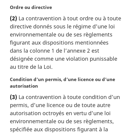
t
o
n
e
N
Ordre ou directive
t
a
d
o
e
l
(2)
La contravention à tout ordre ou à toute
e
t
d
e
directive donnés sous le régime d’une loi
b
e
e
:
a
m
environnementale ou de ses règlements
b
s
a
a
figurant aux dispositions mentionnées
d
r
s
dans la colonne 1 de l’annexe 2 est
e
g
d
désignée comme une violation punissable
p
i
e
au titre de la Loi.
a
n
p
g
a
a
e
N
Condition d’un permis, d’une licence ou d’une
l
g
o
autorisation
e
e
t
:
(3)
La contravention à toute condition d’un
e
permis, d’une licence ou de toute autre
m
a
autorisation octroyés en vertu d’une loi
r
environnementale ou de ses règlements,
g
spécifiée aux dispositions figurant à la
i