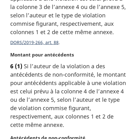
m
la colonne 3 de l’annexe 4 ou de l’annexe 5,
a
selon l’auteur et le type de violation
r
commise figurant, respectivement, aux
g
colonnes 1 et 2 de cette même annexe.
i
n
DORS/2019-266, art. 88
a
l
N
Montant pour antécédents
e
o
6
(1)
Si l’auteur de la violation a des
:
t
antécédents de non-conformité, le montant
e
m
pour antécédents applicable à une violation
a
est celui prévu à la colonne 4 de l’annexe 4
r
ou de l’annexe 5, selon l’auteur et le type
g
de violation commise figurant,
i
respectivement, aux colonnes 1 et 2 de
n
a
cette même annexe.
l
e
N
Antécédents de non-conformité