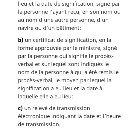
lieu et la date de signification, signé par
r
g
la personne l’ayant reçu, en son nom ou
i
au nom d’une autre personne, d’un
n
navire ou d’un bâtiment;
a
l
b)
un certificat de signification, en la
e
forme approuvée par le ministre, signé
:
par la personne qui signifie le procès-
verbal et sur lequel sont indiqués le
nom de la personne à qui a été remis le
procès-verbal, le moyen par lequel la
signification a eu lieu et la date à
laquelle elle a eu lieu;
c)
un relevé de transmission
électronique indiquant la date et l’heure
de transmission.