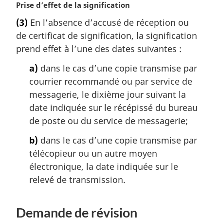
N
Prise d’effet de la signification
o
(3)
En l’absence d’accusé de réception ou
t
de certificat de signification, la signification
e
m
prend effet à l’une des dates suivantes :
a
a)
dans le cas d’une copie transmise par
r
g
courrier recommandé ou par service de
i
messagerie, le dixième jour suivant la
n
date indiquée sur le récépissé du bureau
a
de poste ou du service de messagerie;
l
e
b)
dans le cas d’une copie transmise par
:
télécopieur ou un autre moyen
électronique, la date indiquée sur le
relevé de transmission.
Demande de révision