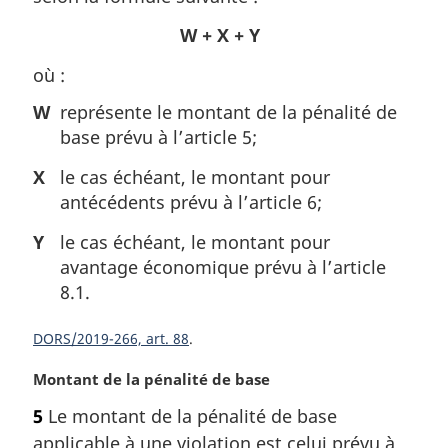
a
W + X + Y
r
g
où :
i
n
W
représente le montant de la pénalité de
a
base prévu à l’article 5;
l
e
X
le cas échéant, le montant pour
:
antécédents prévu à l’article 6;
Y
le cas échéant, le montant pour
avantage économique prévu à l’article
8.1.
DORS/2019-266, art. 88
N
Montant de la pénalité de base
o
5
Le montant de la pénalité de base
t
applicable à une violation est celui prévu à
e