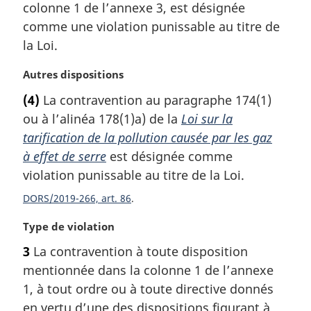
colonne 1 de l’annexe 3, est désignée
n
comme une violation punissable au titre de
a
l
la Loi.
e
:
N
Autres dispositions
o
(4)
La contravention au paragraphe 174(1)
t
ou à l’alinéa 178(1)a) de la
Loi sur la
e
m
tarification de la pollution causée par les gaz
a
à effet de serre
est désignée comme
r
violation punissable au titre de la Loi.
g
i
DORS/2019-266, art. 86
n
N
Type de violation
a
o
l
3
La contravention à toute disposition
t
e
mentionnée dans la colonne 1 de l’annexe
e
:
m
1, à tout ordre ou à toute directive donnés
a
en vertu d’une des dispositions figurant à