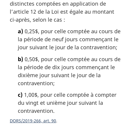
a
distinctes comptées en application de
:
r
l’article 12 de la Loi est égale au montant
g
ci-après, selon le cas :
i
n
a)
0,25$, pour celle comptée au cours de
a
la période de neuf jours commençant le
l
jour suivant le jour de la contravention;
e
:
b)
0,50$, pour celle comptée au cours de
la période de dix jours commençant le
dixième jour suivant le jour de la
contravention;
c)
1,00$, pour celle comptée à compter
du vingt et unième jour suivant la
contravention.
DORS/2019-266, art. 90