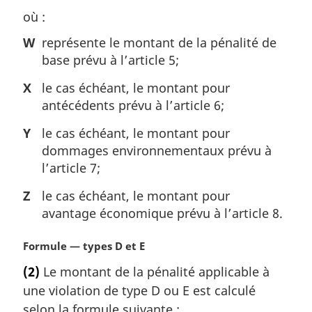
g
où :
i
n
W
représente le montant de la pénalité de
a
base prévu à l’article 5;
l
e
X
le cas échéant, le montant pour
:
antécédents prévu à l’article 6;
Y
le cas échéant, le montant pour
dommages environnementaux prévu à
l’article 7;
Z
le cas échéant, le montant pour
avantage économique prévu à l’article 8.
N
Formule — types D et E
o
(2)
Le montant de la pénalité applicable à
t
une violation de type D ou E est calculé
e
m
selon la formule suivante :