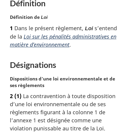
Définition
u
o
s
e
r
u
d
p
à
r
N
Définition de
Loi
e
a
l
à
o
1
Dans le présent règlement,
s’entend
Loi
a
p
g
l
t
r
de la
Loi sur les pénalités administratives en
a
e
a
e
é
r
m
matière d’environnement
.
g
f
é
a
e
é
f
r
r
é
g
Désignations
e
r
i
n
e
n
N
Dispositions d’une loi environnementale et de
c
n
a
o
ses règlements
e
c
l
t
d
2
(1)
La contravention à toute disposition
e
e
e
e
d
:
d’une loi environnementale ou de ses
m
l
e
a
règlements figurant à la colonne 1 de
a
l
r
l’annexe 1 est désignée comme une
n
a
g
o
violation punissable au titre de la Loi.
n
i