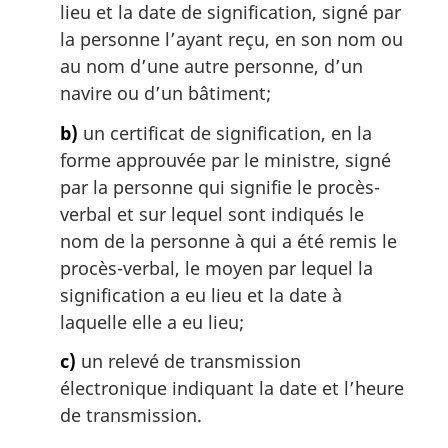
lieu et la date de signification, signé par
r
g
la personne l’ayant reçu, en son nom ou
i
au nom d’une autre personne, d’un
n
navire ou d’un bâtiment;
a
l
b)
un certificat de signification, en la
e
forme approuvée par le ministre, signé
:
par la personne qui signifie le procès-
verbal et sur lequel sont indiqués le
nom de la personne à qui a été remis le
procès-verbal, le moyen par lequel la
signification a eu lieu et la date à
laquelle elle a eu lieu;
c)
un relevé de transmission
électronique indiquant la date et l’heure
de transmission.