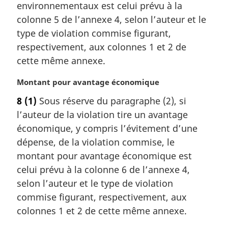
a
environnementaux est celui prévu à la
r
colonne 5 de l’annexe 4, selon l’auteur et le
g
type de violation commise figurant,
i
respectivement, aux colonnes 1 et 2 de
n
a
cette même annexe.
l
e
N
Montant pour avantage économique
:
o
8
(1)
Sous réserve du paragraphe (2), si
t
l’auteur de la violation tire un avantage
e
m
économique, y compris l’évitement d’une
a
dépense, de la violation commise, le
r
montant pour avantage économique est
g
celui prévu à la colonne 6 de l’annexe 4,
i
selon l’auteur et le type de violation
n
a
commise figurant, respectivement, aux
l
colonnes 1 et 2 de cette même annexe.
e
: