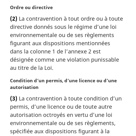
t
o
n
e
N
Ordre ou directive
t
a
d
o
e
l
(2)
La contravention à tout ordre ou à toute
e
t
d
e
directive donnés sous le régime d’une loi
b
e
e
:
a
m
environnementale ou de ses règlements
b
s
a
a
figurant aux dispositions mentionnées
d
r
s
dans la colonne 1 de l’annexe 2 est
e
g
d
désignée comme une violation punissable
p
i
e
au titre de la Loi.
a
n
p
g
a
a
e
N
Condition d’un permis, d’une licence ou d’une
l
g
o
autorisation
e
e
t
:
(3)
La contravention à toute condition d’un
e
permis, d’une licence ou de toute autre
m
a
autorisation octroyés en vertu d’une loi
r
environnementale ou de ses règlements,
g
spécifiée aux dispositions figurant à la
i