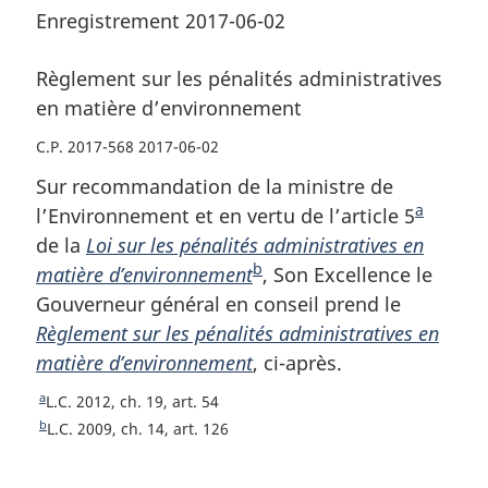
Enregistrement 2017-06-02
Règlement sur les pénalités administratives
en matière d’environnement
C.P. 2017-568 2017-06-02
Sur recommandation de la ministre de
a
l’Environnement et en vertu de l’article 5
N
de la
Loi sur les pénalités administratives en
o
b
matière d’environnement
N
, Son Excellence le
t
Gouverneur général en conseil prend le
o
e
Règlement sur les pénalités administratives en
t
d
matière d’environnement
e
, ci-après.
e
d
b
a
R
L.C. 2012, ch. 19, art. 54
e
a
e
b
R
L.C. 2009, ch. 14, art. 126
b
s
t
e
o
t
a
d