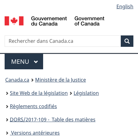
Language
English
Passer
Passer
Passer
au
à
à
selection
contenu
«
la
principal
À
version
propos
HTML
Recherche
R
Rec
de
simplifiée
d
ce
C
Menu
site
MENU
PRINCIPAL
You
Canada.ca
Ministère de la Justice
are
Site Web de la législation
Législation
here:
Règlements codifiés
DORS
/2017-109 - Table des matières
Versions antérieures