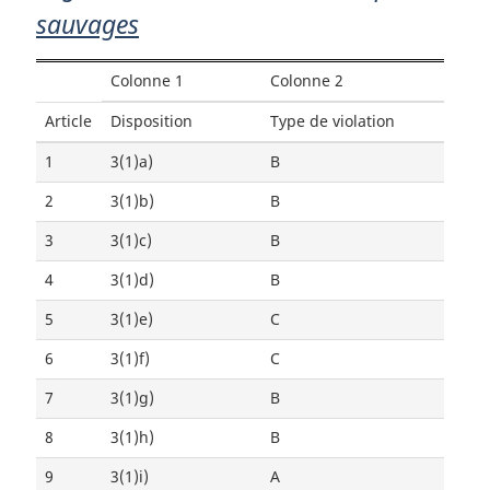
sauvages
Colonne 1
Colonne 2
Article
Disposition
Type de violation
1
3(1)a)
B
2
3(1)b)
B
3
3(1)c)
B
4
3(1)d)
B
5
3(1)e)
C
6
3(1)f)
C
7
3(1)g)
B
8
3(1)h)
B
9
3(1)i)
A