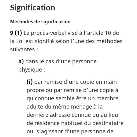
Signification
N
Méthodes de signification
o
9
(1)
Le procès-verbal visé à l’article 10 de
t
la Loi est signifié selon l’une des méthodes
e
m
suivantes :
a
a)
dans le cas d’une personne
r
g
physique :
i
(i)
par remise d’une copie en main
n
a
propre ou par remise d’une copie à
l
quiconque semble être un membre
e
adulte du même ménage à la
:
dernière adresse connue ou au lieu
de résidence habituel du destinataire
ou, s’agissant d’une personne de