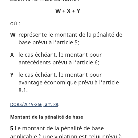
a
W + X + Y
r
g
où :
i
n
W
représente le montant de la pénalité de
a
base prévu à l’article 5;
l
e
X
le cas échéant, le montant pour
:
antécédents prévu à l’article 6;
Y
le cas échéant, le montant pour
avantage économique prévu à l’article
8.1.
DORS/2019-266, art. 88
N
Montant de la pénalité de base
o
5
Le montant de la pénalité de base
t
applicable à une violation est celui prévu à
e