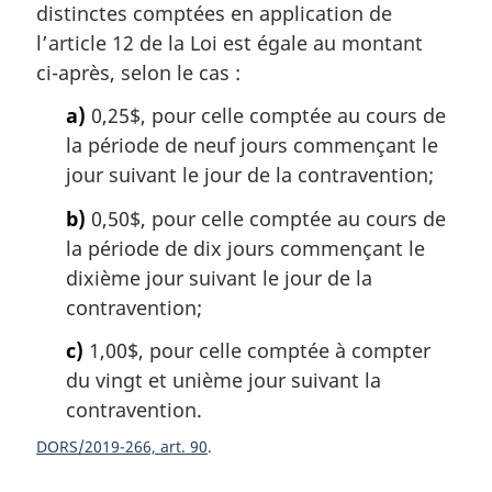
a
distinctes comptées en application de
:
r
l’article 12 de la Loi est égale au montant
g
ci-après, selon le cas :
i
n
a)
0,25$, pour celle comptée au cours de
a
la période de neuf jours commençant le
l
jour suivant le jour de la contravention;
e
:
b)
0,50$, pour celle comptée au cours de
la période de dix jours commençant le
dixième jour suivant le jour de la
contravention;
c)
1,00$, pour celle comptée à compter
du vingt et unième jour suivant la
contravention.
DORS/2019-266, art. 90