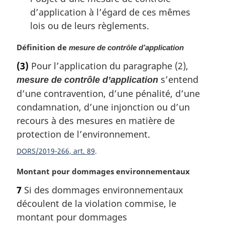
d’application à l’égard de ces mêmes
lois ou de leurs règlements.
N
Définition de
mesure de contrôle d’application
o
(3)
Pour l’application du paragraphe (2),
t
s’entend
mesure de contrôle d’application
e
m
d’une contravention, d’une pénalité, d’une
a
condamnation, d’une injonction ou d’un
r
recours à des mesures en matière de
g
protection de l’environnement.
i
n
DORS/2019-266, art. 89
a
l
N
Montant pour dommages environnementaux
e
o
7
Si des dommages environnementaux
:
t
découlent de la violation commise, le
e
m
montant pour dommages