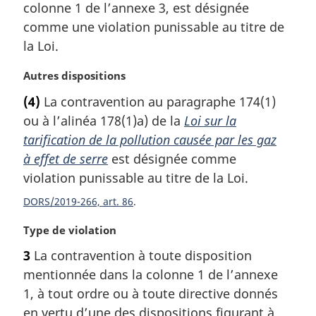
colonne 1 de l’annexe 3, est désignée
n
comme une violation punissable au titre de
a
l
la Loi.
e
:
N
Autres dispositions
o
(4)
La contravention au paragraphe 174(1)
t
ou à l’alinéa 178(1)a) de la
Loi sur la
e
m
tarification de la pollution causée par les gaz
a
à effet de serre
est désignée comme
r
violation punissable au titre de la Loi.
g
i
DORS/2019-266, art. 86
n
N
Type de violation
a
o
l
3
La contravention à toute disposition
t
e
mentionnée dans la colonne 1 de l’annexe
e
:
m
1, à tout ordre ou à toute directive donnés
a
en vertu d’une des dispositions figurant à