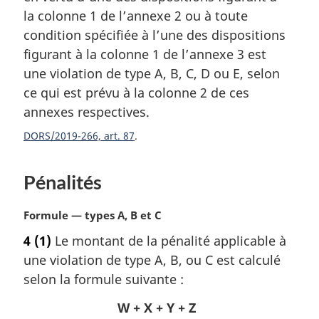
r
la colonne 1 de l’annexe 2 ou à toute
g
condition spécifiée à l’une des dispositions
i
figurant à la colonne 1 de l’annexe 3 est
n
a
une violation de type A, B, C, D ou E, selon
l
ce qui est prévu à la colonne 2 de ces
e
annexes respectives.
:
DORS/2019-266, art. 87
Pénalités
N
Formule — types A, B et C
o
4
(1)
Le montant de la pénalité applicable à
t
une violation de type A, B, ou C est calculé
e
m
selon la formule suivante :
a
W + X + Y + Z
r