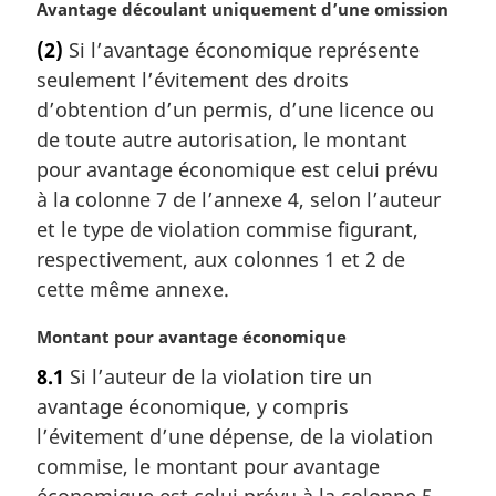
N
Avantage découlant uniquement d’une omission
o
(2)
Si l’avantage économique représente
t
seulement l’évitement des droits
e
m
d’obtention d’un permis, d’une licence ou
a
de toute autre autorisation, le montant
r
pour avantage économique est celui prévu
g
à la colonne 7 de l’annexe 4, selon l’auteur
i
et le type de violation commise figurant,
n
a
respectivement, aux colonnes 1 et 2 de
l
cette même annexe.
e
:
N
Montant pour avantage économique
o
8.1
Si l’auteur de la violation tire un
t
avantage économique, y compris
e
m
l’évitement d’une dépense, de la violation
a
commise, le montant pour avantage
r