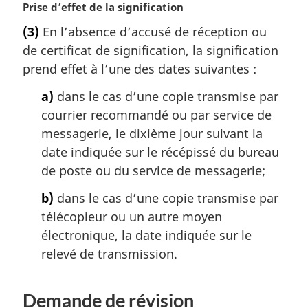
N
Prise d’effet de la signification
o
(3)
En l’absence d’accusé de réception ou
t
de certificat de signification, la signification
e
m
prend effet à l’une des dates suivantes :
a
a)
dans le cas d’une copie transmise par
r
g
courrier recommandé ou par service de
i
messagerie, le dixième jour suivant la
n
date indiquée sur le récépissé du bureau
a
de poste ou du service de messagerie;
l
e
b)
dans le cas d’une copie transmise par
:
télécopieur ou un autre moyen
électronique, la date indiquée sur le
relevé de transmission.
Demande de révision