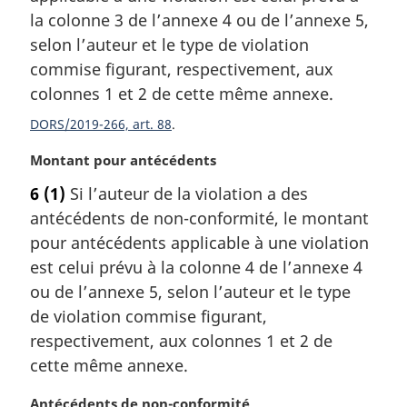
m
la colonne 3 de l’annexe 4 ou de l’annexe 5,
a
selon l’auteur et le type de violation
r
commise figurant, respectivement, aux
g
colonnes 1 et 2 de cette même annexe.
i
n
DORS/2019-266, art. 88
a
l
N
Montant pour antécédents
e
o
6
(1)
Si l’auteur de la violation a des
:
t
antécédents de non-conformité, le montant
e
m
pour antécédents applicable à une violation
a
est celui prévu à la colonne 4 de l’annexe 4
r
ou de l’annexe 5, selon l’auteur et le type
g
de violation commise figurant,
i
respectivement, aux colonnes 1 et 2 de
n
a
cette même annexe.
l
e
N
Antécédents de non-conformité