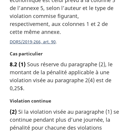
économique est celui prévu à la colonne 5
g
de l’annexe 5, selon l’auteur et le type de
i
violation commise figurant,
n
a
respectivement, aux colonnes 1 et 2 de
l
cette même annexe.
e
:
DORS/2019-266, art. 90
N
Cas particulier
o
8.2
(1)
Sous réserve du paragraphe (2), le
t
montant de la pénalité applicable à une
e
m
violation visée au paragraphe 2(4) est de
a
0,25$.
r
g
N
Violation continue
i
o
(2)
Si la violation visée au paragraphe (1) se
n
t
a
continue pendant plus d’une journée, la
e
l
m
pénalité pour chacune des violations
e