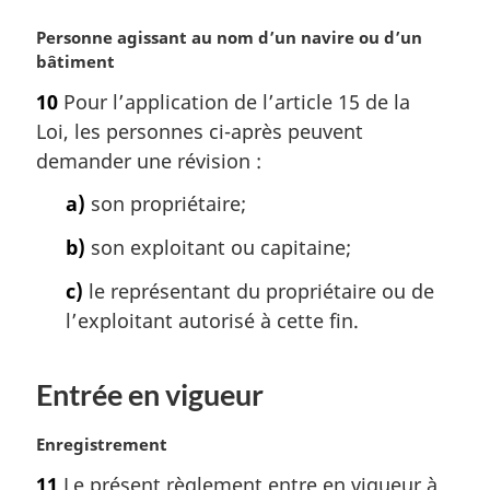
N
Personne agissant au nom d’un navire ou d’un
o
bâtiment
t
10
Pour l’application de l’article 15 de la
e
Loi, les personnes ci-après peuvent
m
a
demander une révision :
r
a)
son propriétaire;
g
i
b)
son exploitant ou capitaine;
n
a
c)
le représentant du propriétaire ou de
l
l’exploitant autorisé à cette fin.
e
:
Entrée en vigueur
N
Enregistrement
o
11
Le présent règlement entre en vigueur à