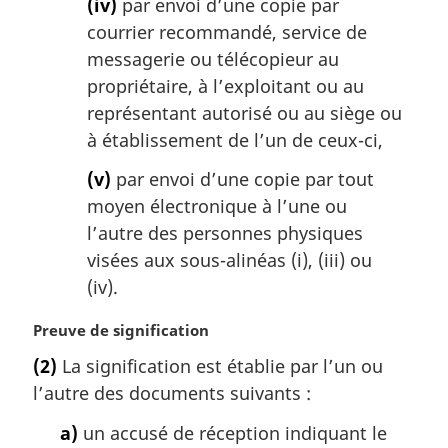
(iv)
par envoi d’une copie par
courrier recommandé, service de
messagerie ou télécopieur au
propriétaire, à l’exploitant ou au
représentant autorisé ou au siège ou
à établissement de l’un de ceux-ci,
(v)
par envoi d’une copie par tout
moyen électronique à l’une ou
l’autre des personnes physiques
visées aux sous-alinéas (i), (iii) ou
(iv).
N
Preuve de signification
o
(2)
La signification est établie par l’un ou
t
l’autre des documents suivants :
e
m
a)
un accusé de réception indiquant le
a