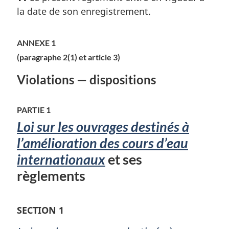
t
la date de son enregistrement.
e
m
a
ANNEXE 1
r
(paragraphe 2(1) et article 3)
g
i
Violations — dispositions
n
a
l
PARTIE 1
e
Loi sur les ouvrages destinés à
:
l’amélioration des cours d’eau
internationaux
et ses
règlements
SECTION 1