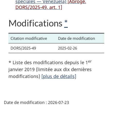
spéciales — Venezuela)
[Abrogé,
DORS/2025-49, art. 1]
Modifications
*
Citation modificative
Date de modification
DORS/2025-49
2025-02-26
er
* Liste des modifications depuis le 1
janvier 2019 (limitée aux dix dernières
modifications)
[plus de détails]
D
Date de modification :
2026-07-23
é