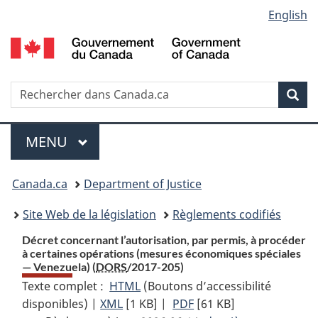
Language
English
Passer
Passer
Passer
au
à
à
selection
contenu
«
la
principal
À
version
propos
HTML
Recherche
R
Rec
de
simplifiée
d
ce
C
Menu
site
MENU
PRINCIPAL
You
Canada.ca
Department of Justice
are
Site Web de la législation
Règlements codifiés
here:
Décret concernant l’autorisation, par permis, à procéder
à certaines opérations (mesures économiques spéciales
— Venezuela) (
DORS
/2017-205)
Texte complet :
HTML
Texte
(Boutons d’accessibilité
disponibles) |
XML
Texte
[1 KB]
complet
|
PDF
Texte
[61 KB]