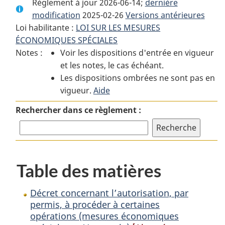
Règlement à jour 2026-06-14;
complet
:
complet
dernière
modification
2025-02-26
:
Décret
Versions antérieures
:
Loi habilitante :
LOI SUR LES MESURES
Décret
concernant
Décret
ÉCONOMIQUES SPÉCIALES
concernant
l’autorisation,
concernant
Notes :
Voir les dispositions d'entrée en vigueur
l’autorisation,
par
l’autorisation,
et les notes, le cas échéant.
par
permis,
par
Les dispositions ombrées ne sont pas en
permis,
à
permis,
vigueur.
à
Aide
procéder
à
procéder
à
procéder
Rechercher dans ce règlement :
à
certaines
à
certaines
opérations
certaines
opérations
(mesures
opérations
(mesures
économiques
(mesures
Table des matières
économiques
spéciales
économiques
spéciales
—
spéciales
—
Venezuela)
—
Décret concernant l’autorisation, par
Venezuela)
Venezuela)
permis, à procéder à certaines
opérations (mesures économiques