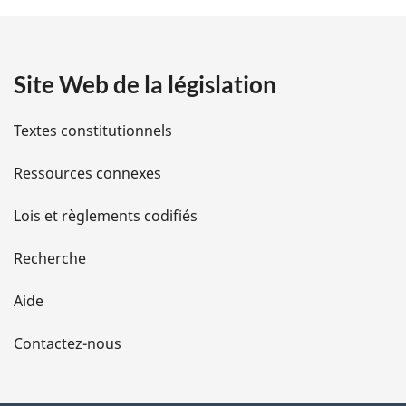
t
a
Site Web de la législation
i
l
Textes constitutionnels
s
Ressources connexes
d
Lois et règlements codifiés
e
Recherche
l
Aide
a
Contactez-nous
p
a