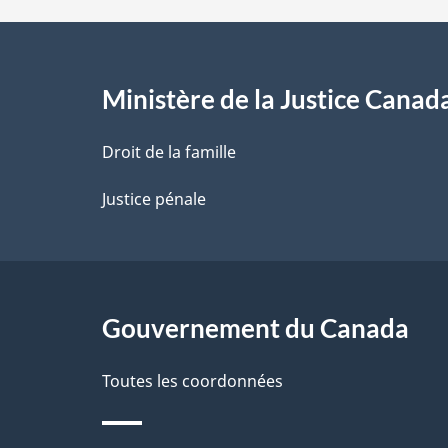
d
e
l
Ministère de la Justice Canad
a
Droit de la famille
p
Justice pénale
a
g
Gouvernement du Canada
e
Toutes les coordonnées