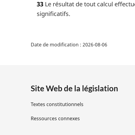
33
Le résultat de tout calcul effectu
t
e
significatifs.
m
a
r
D
g
Date de modification :
2026-08-06
i
é
n
a
t
l
e
a
:
Site Web de la législation
i
Textes constitutionnels
l
Ressources connexes
s