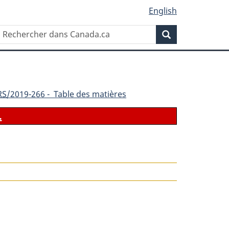
English
Rechercher
Recherche
dans
Canada.ca
RS
/2019-266 - Table des matières
.