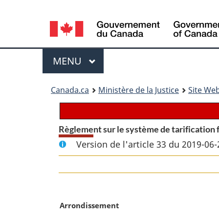
Language
selection
Menu
MENU
PRINCIPAL
You
Canada.ca
Ministère de la Justice
Site Web
are
here:
Règlement sur le système de tarification
Version de l'article 33 du 2019-06-
N
Arrondissement
o