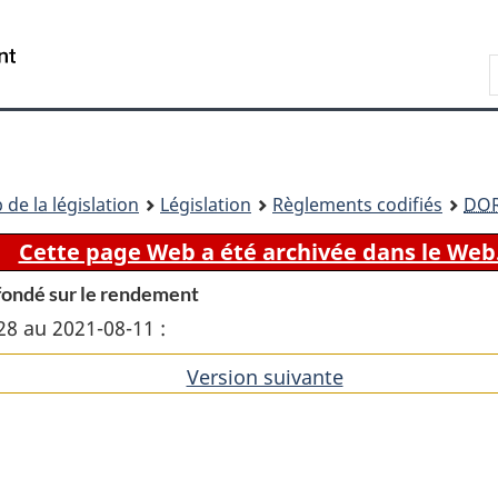
Passer
Passer
Passer
au
à
à
Recherche
contenu
«
la
principal
À
version
propos
HTML
de
simplifiée
ce
 de la législation
Législation
Règlements codifiés
DO
site
Cette page Web a été archivée dans le Web
 fondé sur le rendement
28 au 2021-08-11 :
Version suivante
de
l'article