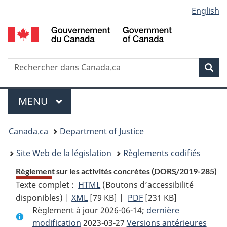
Language
English
Passer
Passer
Passer
au
à
à
selection
contenu
«
la
principal
À
version
propos
HTML
Recherche
R
Rec
de
simplifiée
d
ce
C
Menu
site
MENU
PRINCIPAL
You
Canada.ca
Department of Justice
are
Site Web de la législation
Règlements codifiés
here:
Règlement sur les activités concrètes (
DORS
/2019-285)
Texte complet :
HTML
Texte
(Boutons d’accessibilité
disponibles) |
XML
Texte
[79 KB]
complet
|
PDF
Texte
[231 KB]
Règlement à jour 2026-06-14;
complet
:
complet
dernière
modification
2023-03-27
:
Règlement
Versions antérieures
: