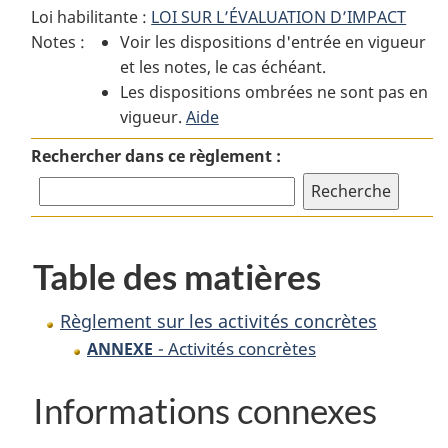
Loi habilitante :
LOI SUR L’ÉVALUATION D’IMPACT
Règlement
sur
Règlement
Notes :
Voir les dispositions d'entrée en vigueur
sur
les
sur
et les notes, le cas échéant.
les
activités
les
Les dispositions ombrées ne sont pas en
activités
concrètes
activités
vigueur.
concrètes
Aide
concrètes
Rechercher dans ce règlement :
Table des matières
Règlement sur les activités concrètes
- Activités concrètes
ANNEXE
Informations connexes