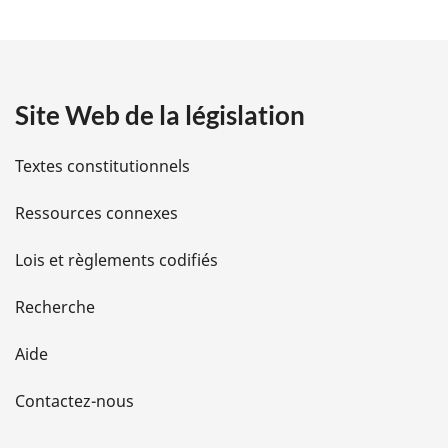
t
a
Site Web de la législation
i
l
Textes constitutionnels
s
Ressources connexes
d
Lois et règlements codifiés
e
Recherche
l
Aide
a
Contactez-nous
p