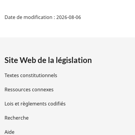
D
Date de modification :
2026-08-06
é
t
a
Site Web de la législation
i
l
Textes constitutionnels
s
Ressources connexes
d
Lois et règlements codifiés
e
Recherche
l
Aide