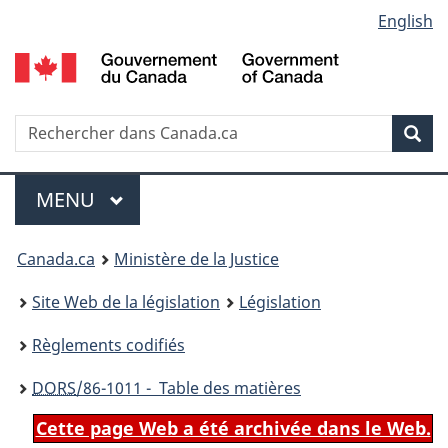
Language
English
Passer
Passer
Passer
au
à
à
selection
contenu
«
la
principal
À
version
propos
HTML
Recherche
R
Rec
de
simplifiée
d
ce
C
Menu
site
MENU
PRINCIPAL
You
Canada.ca
Ministère de la Justice
are
Site Web de la législation
Législation
here:
Règlements codifiés
DORS
/86-1011 - Table des matières
Cette page Web a été archivée dans le Web.