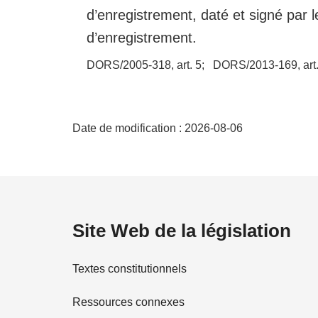
d’enregistrement, daté et signé par l
d’enregistrement.
DORS/2005-318, art. 5
DORS/2013-169, art.
D
Date de modification :
2026-08-06
é
t
a
Site Web de la législation
i
Textes constitutionnels
l
Ressources connexes
s