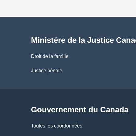
d
e
l
Ministère de la Justice Can
a
Droit de la famille
p
Justice pénale
a
g
Gouvernement du Canada
e
Toutes les coordonnées