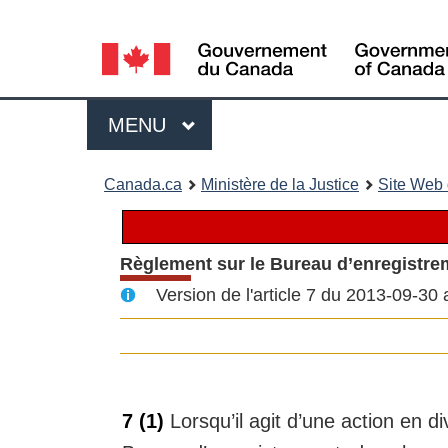
Language
selection
Menu
MENU
PRINCIPAL
You
Canada.ca
Ministère de la Justice
Site Web d
are
here:
Règlement sur le Bureau d’enregistre
Version de l'article 7 du 2013-09-30
7
(1)
Lorsqu’il agit d’une action en div