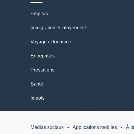
Thèmes
Emplois
et
Immigration et citoyenneté
sujets
Voyage et tourisme
Entreprises
Prestations
Santé
Impôts
Médias sociaux
Applications mobiles
À p