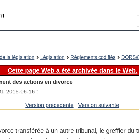
Passer
Passer
Passer
au
à
à
Recherche
contenu
«
la
principal
À
version
propos
HTML
de
simplifiée
ce
e la législation
Législation
Règlements codifiés
DORS
/
site
Cette page Web a été archivée dans le Web.
ment des actions en divorce
 au 2015-06-16 :
Version précédente
de
Version suivante
de
l'article
l'article
orce transférée à un autre tribunal, le greffier du t