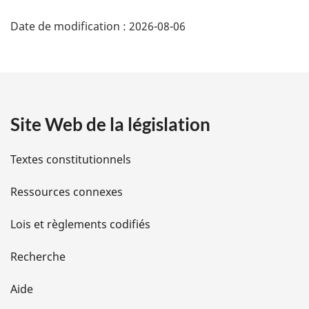
D
Date de modification :
2026-08-06
é
t
a
Site Web de la législation
i
l
Textes constitutionnels
s
Ressources connexes
d
Lois et règlements codifiés
e
Recherche
l
Aide
a