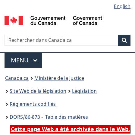
Language
English
Passer
Passer
Passer
au
à
à
selection
contenu
«
la
principal
À
version
propos
HTML
Recherche
R
Rec
de
simplifiée
d
ce
C
Menu
site
MENU
PRINCIPAL
You
Canada.ca
Ministère de la Justice
are
Site Web de la législation
Législation
here:
Règlements codifiés
DORS
/86-873 - Table des matières
Cette page Web a été archivée dans le Web.