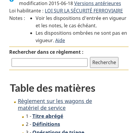
modification 2015-06-18
:
Règlement
Versions antérieures
:
Loi habilitante :
LOI SUR LA SÉCURITÉ FERROVIAIRE
Règlement
sur
Règlement
Notes :
Voir les dispositions d'entrée en vigueur
sur
les
sur
et les notes, le cas échéant.
les
wagons
les
Les dispositions ombrées ne sont pas en
wagons
de
wagons
vigueur.
de
Aide
matériel
de
matériel
de
matériel
Rechercher dans ce règlement :
de
service
de
service
service
Table des matières
Règlement sur les wagons de
matériel de service
Titre abrégé
1 -
Définitions
2 -
Opérations de triage
3 -