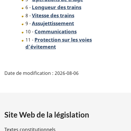
Longueur des trains
6 -
Vitesse des trains
8 -
Assujettissement
9 -
Communications
10 -
Protection sur les voies
11 -
d’évitement
D
Date de modification :
2026-08-06
é
t
a
Site Web de la législation
i
l
Textes constitutionnels