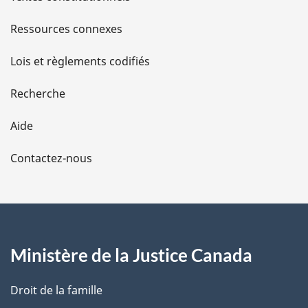
s
Ressources connexes
d
Lois et règlements codifiés
e
Recherche
l
Aide
a
Contactez-nous
p
a
g
Ministère de la Justice Canada
e
Droit de la famille