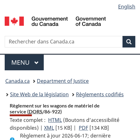
Language
English
Passer
Passer
Passer
au
à
à
selection
contenu
«
la
principal
À
version
propos
HTML
Recherche
R
Rec
de
simplifiée
d
ce
C
Menu
site
MENU
PRINCIPAL
You
Canada.ca
Department of Justice
are
Site Web de la législation
Règlements codifiés
here:
Règlement sur les wagons de matériel de
service (
DORS
/86-922)
Texte complet :
HTML
Texte
(Boutons d’accessibilité
disponibles) |
XML
Texte
[15 KB]
complet
|
PDF
Texte
[134 KB]
Règlement à jour 2026-06-17; dernière
complet
:
complet