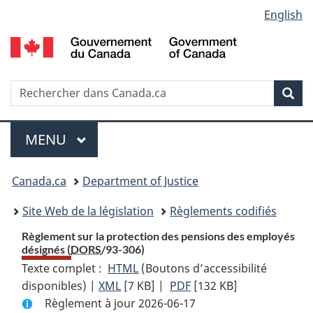
Language
English
Passer
Passer
Passer
au
à
à
selection
contenu
«
la
principal
À
version
propos
HTML
Recherche
R
Rec
de
simplifiée
d
ce
C
Menu
site
MENU
PRINCIPAL
You
Canada.ca
Department of Justice
are
Site Web de la législation
Règlements codifiés
here:
Règlement sur la protection des pensions des employés
désignés (
DORS
/93-306)
Texte complet :
HTML
Texte
(Boutons d’accessibilité
disponibles) |
XML
Texte
[7 KB]
complet
|
PDF
Texte
[132 KB]
Règlement à jour 2026-06-17
complet
:
complet