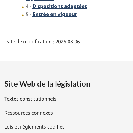
Dispositions adaptées
4 -
Entrée en vigueur
5 -
D
Date de modification :
2026-08-06
é
t
a
Site Web de la législation
i
l
Textes constitutionnels
s
Ressources connexes
d
Lois et règlements codifiés