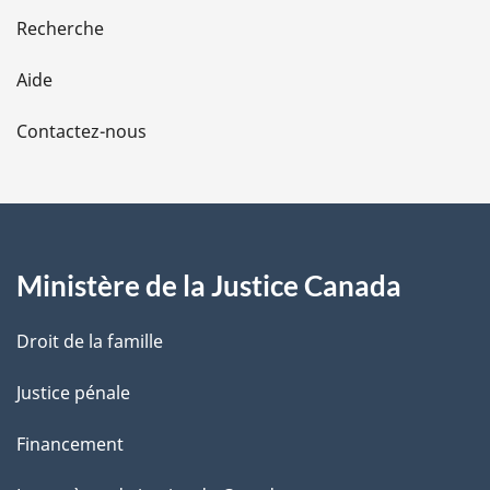
e
Recherche
l
Aide
a
Contactez-nous
p
a
g
Ministère de la Justice Canada
e
Droit de la famille
Justice pénale
Financement