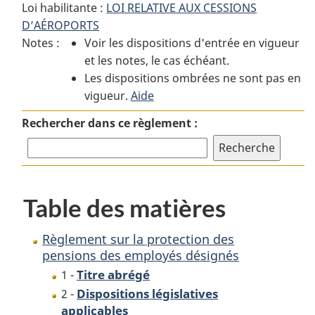
Loi habilitante :
LOI RELATIVE AUX CESSIONS
:
Règlement
:
D’AÉROPORTS
Règlement
sur
Règlement
Notes :
Voir les dispositions d'entrée en vigueur
sur
la
sur
et les notes, le cas échéant.
la
protection
la
Les dispositions ombrées ne sont pas en
protection
des
protection
vigueur.
des
Aide
pensions
des
pensions
des
pensions
Rechercher dans ce règlement :
des
employés
des
employés
désignés
employés
désignés
désignés
Table des matières
Règlement sur la protection des
pensions des employés désignés
Titre abrégé
1 -
Dispositions législatives
2 -
applicables