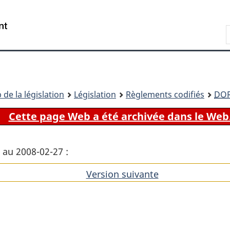
Passer
Passer
Passer
au
à
à
Recherche
contenu
«
la
principal
À
version
propos
HTML
de
simplifiée
ce
 de la législation
Législation
Règlements codifiés
DO
site
Cette page Web a été archivée dans le Web
 au 2008-02-27 :
Version suivante
de
l'article