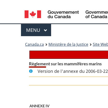
Language
selection
Menu
MENU
PRINCIPAL
You
Canada.ca
Ministère de la Justice
Site Web
are
here:
Règlement sur les mammifères marins
Version de l'annexe du 2006-03-22
ANNEXE IV