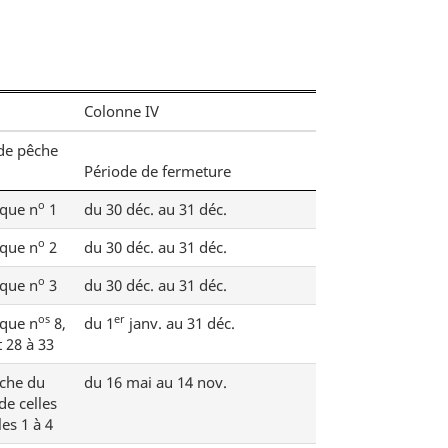
Colonne IV
de pêche
Période de fermeture
o
que n
1
du 30 déc. au 31 déc.
o
que n
2
du 30 déc. au 31 déc.
o
que n
3
du 30 déc. au 31 déc.
os
er
que n
8,
du 1
janv. au 31 déc.
t 28 à 33
êche du
du 16 mai au 14 nov.
de celles
es 1 à 4