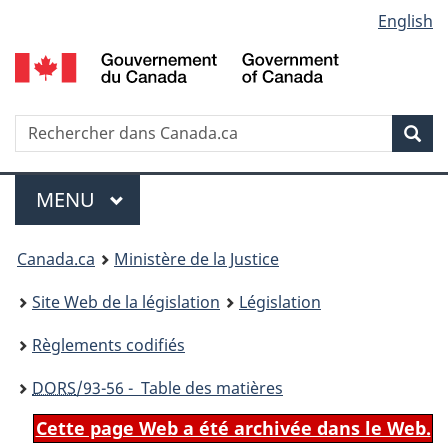
Language
English
Passer
Passer
Passer
au
à
à
selection
contenu
«
la
principal
À
version
propos
HTML
Recherche
R
Rec
de
simplifiée
d
ce
C
Menu
site
MENU
PRINCIPAL
You
Canada.ca
Ministère de la Justice
are
Site Web de la législation
Législation
here:
Règlements codifiés
DORS
/93-56 - Table des matières
Cette page Web a été archivée dans le Web.