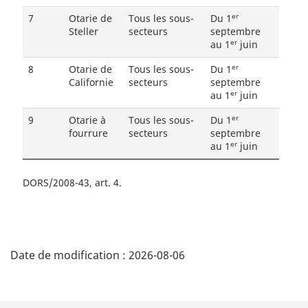
er
7
Otarie de
Tous les sous-
Du 1
Steller
secteurs
septembre
er
au 1
juin
er
8
Otarie de
Tous les sous-
Du 1
Californie
secteurs
septembre
er
au 1
juin
er
9
Otarie à
Tous les sous-
Du 1
fourrure
secteurs
septembre
er
au 1
juin
DORS/2008-43, art. 4
D
Date de modification :
2026-08-06
é
t