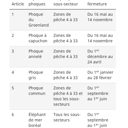
Article
phoques
sous-secteur
fermeture
1
Phoque
Zones de
Du 16 mai au
du
pêche 4 à 33
14 novembre
Groenland
2
Phoque à
Zones de
Du 16 mai au
capuchon
pêche 4 à 33
14 novembre
er
3
Phoque
Zones de
Du 1
annelé
pêche 4 à 33
décembre au
24 avril
er
4
Phoque
Zones de
Du 1
janvier
gris
pêche 4 à 33
au 28 février
er
5
Phoque
Zones de
Du 1
commun
pêche 4 à 33 et
septembre
er
tous les sous-
au 1
juin
secteurs
er
6
Éléphant
Tous les sous-
Du 1
de mer
secteurs
septembre
er
boréal
au 1
juin