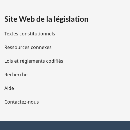
a
Site Web de la législation
i
l
Textes constitutionnels
s
Ressources connexes
d
Lois et règlements codifiés
e
Recherche
l
Aide
a
Contactez-nous
p
a