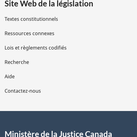
Site Web de la législation
i
l
Textes constitutionnels
s
Ressources connexes
d
Lois et règlements codifiés
e
Recherche
l
Aide
a
Contactez-nous
p
a
g
Ministère de la Justice Canada