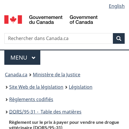
Language
English
Passer
Passer
Passer
au
à
à
selection
contenu
«
la
principal
À
version
propos
HTML
Recherche
R
Rec
de
simplifiée
d
ce
C
Menu
site
MENU
PRINCIPAL
You
Canada.ca
Ministère de la Justice
are
Site Web de la législation
Législation
here:
Règlements codifiés
DORS
/95-31 - Table des matières
Règlement sur le prix à payer pour vendre une drogue
vétérinaire (DORS/95-31)