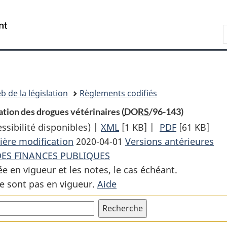
Passer
Passer
Passer
au
à
à
Recherche
contenu
«
la
principal
À
version
propos
HTML
de
simplifiée
ce
b de la législation
Règlements codifiés
site
ation des drogues vétérinaires (
DORS
/96-143)
sibilité disponibles) |
XML
Texte
[1 KB]
|
PDF
Texte
[61 KB]
ière modification
2020-04-01
complet
Versions antérieures
complet
DES FINANCES PUBLIQUES
:
:
ée en vigueur et les notes, le cas échéant.
Règlement
Règlement
e sont pas en vigueur.
Aide
sur
sur
le
le
prix
prix
à
à