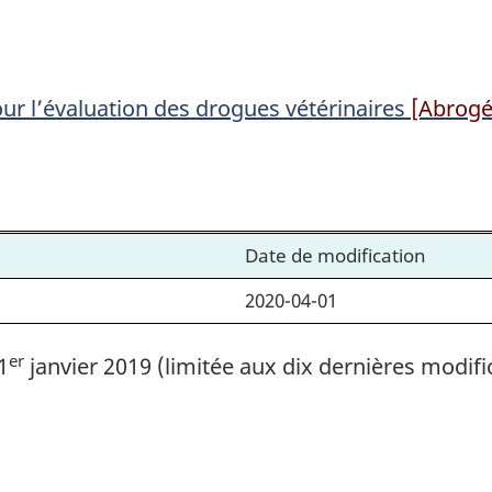
payer
payer
pour
pour
l’évaluation
l’évaluation
our l’évaluation des drogues vétérinaires
[Abrogé
des
des
drogues
drogues
vétérinaires
vétérinaires
Date de modification
2020-04-01
er
1
janvier 2019 (limitée aux dix dernières modifi