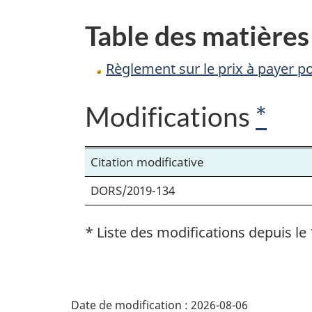
payer
Table des matières
pour
l’évaluation
Règlement sur le prix à payer p
des
drogues
Modifications
*
vétérinaires
Citation modificative
DORS/2019-134
* Liste des modifications depuis le 
D
Date de modification :
2026-08-06