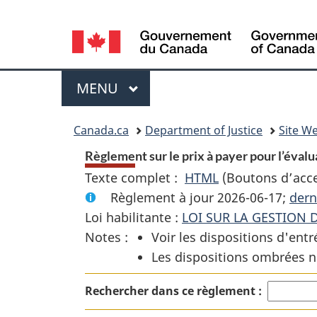
Language
selection
Menu
MENU
PRINCIPAL
You
Canada.ca
Department of Justice
Site We
are
Règlement sur le prix à payer pour l’évalu
Texte complet :
HTML
Texte
(Boutons d’acces
here:
Règlement à jour 2026-06-17;
complet
dern
Loi habilitante :
LOI SUR LA GESTION 
:
Notes :
Voir les dispositions d'entr
Règlement
Les dispositions ombrées n
sur
le
Rechercher dans ce règlement :
prix
à