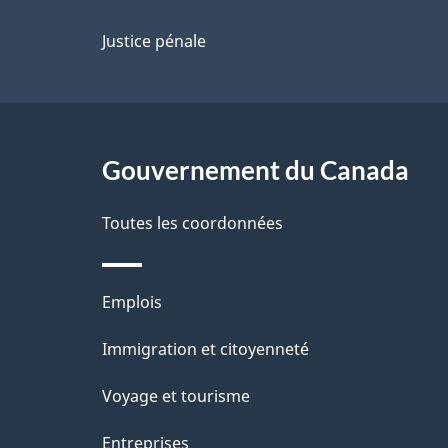
p
Justice pénale
a
g
Gouvernement du Canada
e
Toutes les coordonnées
Thèmes
Emplois
et
Immigration et citoyenneté
sujets
Voyage et tourisme
Entreprises