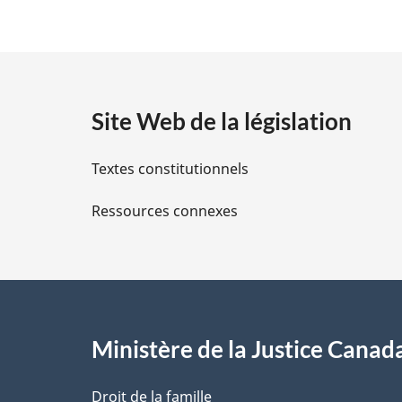
é
t
a
Site Web de la législation
i
Textes constitutionnels
l
Ressources connexes
s
d
e
l
Ministère de la Justice Canad
a
Droit de la famille