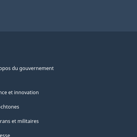
ropos du gouvernement
nce et innovation
ochtones
rans et militaires
esse