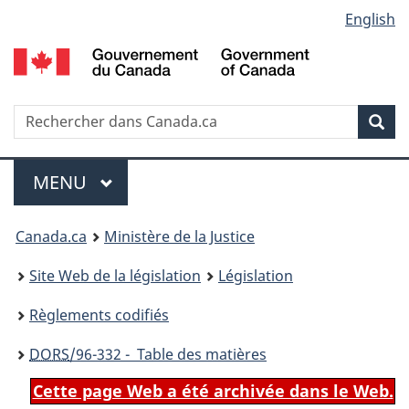
Language
English
Passer
Passer
Passer
au
à
à
selection
contenu
«
la
principal
À
version
propos
HTML
Recherche
R
Rec
de
simplifiée
d
ce
C
Menu
site
MENU
PRINCIPAL
You
Canada.ca
Ministère de la Justice
are
Site Web de la législation
Législation
here:
Règlements codifiés
DORS
/96-332 - Table des matières
Cette page Web a été archivée dans le Web.