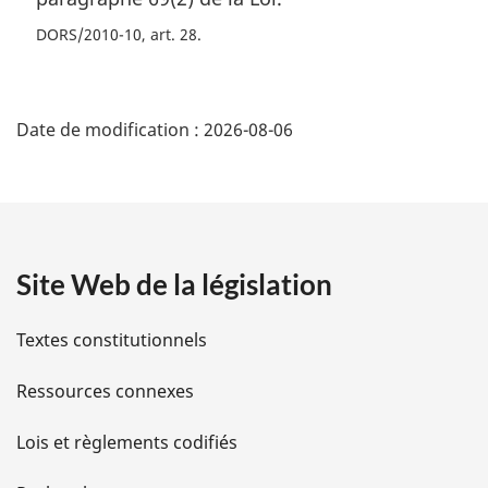
DORS/2010-10, art. 28
D
Date de modification :
2026-08-06
é
t
a
Site Web de la législation
i
l
Textes constitutionnels
s
Ressources connexes
d
Lois et règlements codifiés
e