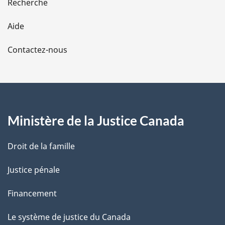
Recherche
l
Aide
a
Contactez-nous
p
a
g
Ministère de la Justice Canada
e
Droit de la famille
Justice pénale
Financement
Le système de justice du Canada