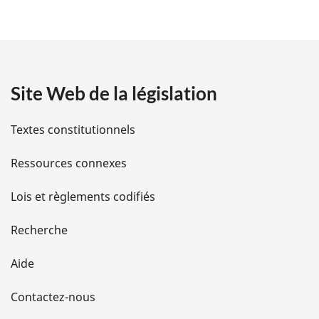
é
t
a
Site Web de la législation
i
l
Textes constitutionnels
s
Ressources connexes
d
Lois et règlements codifiés
e
Recherche
l
Aide
a
Contactez-nous
p