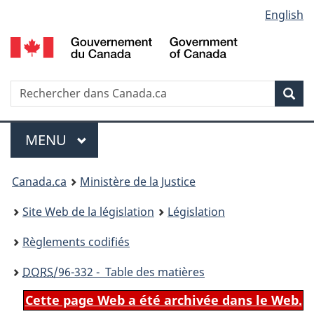
Language
English
Passer
Passer
Passer
au
à
à
selection
contenu
«
la
principal
À
version
propos
HTML
Recherche
R
Rec
de
simplifiée
d
ce
C
Menu
site
MENU
PRINCIPAL
You
Canada.ca
Ministère de la Justice
are
Site Web de la législation
Législation
here:
Règlements codifiés
DORS
/96-332 - Table des matières
Cette page Web a été archivée dans le Web.