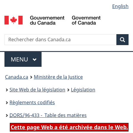
Language
English
Passer
Passer
Passer
au
à
à
selection
contenu
«
la
principal
À
version
propos
HTML
Recherche
R
Rec
de
simplifiée
d
ce
C
Menu
site
MENU
PRINCIPAL
You
Canada.ca
Ministère de la Justice
are
Site Web de la législation
Législation
here:
Règlements codifiés
DORS
/96-433 - Table des matières
Cette page Web a été archivée dans le Web.