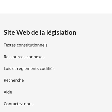
é
t
a
Site Web de la législation
i
l
Textes constitutionnels
s
Ressources connexes
d
Lois et règlements codifiés
e
Recherche
l
Aide
a
Contactez-nous
p