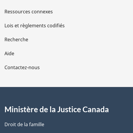
s
Ressources connexes
d
Lois et règlements codifiés
e
Recherche
l
Aide
a
Contactez-nous
p
a
g
Ministère de la Justice Canada
e
Droit de la famille