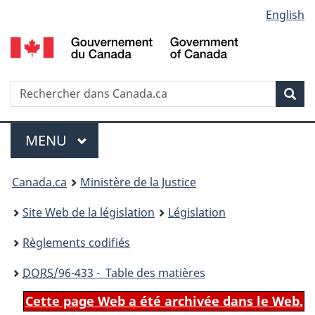
Language
English
Passer
Passer
Passer
au
à
à
selection
contenu
«
la
principal
À
version
propos
HTML
Recherche
R
Rec
de
simplifiée
d
ce
C
Menu
site
MENU
PRINCIPAL
You
Canada.ca
Ministère de la Justice
are
Site Web de la législation
Législation
here:
Règlements codifiés
DORS
/96-433 - Table des matières
Cette page Web a été archivée dans le Web.