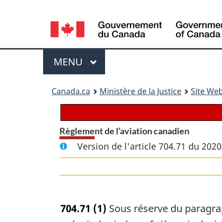
Language
selection
Menu
MENU
PRINCIPAL
You
Canada.ca
Ministère de la Justice
Site Web
are
here:
Règlement de l’aviation canadien
Version de l'article 704.71 du 202
704.71
(1)
Sous réserve du paragraphe