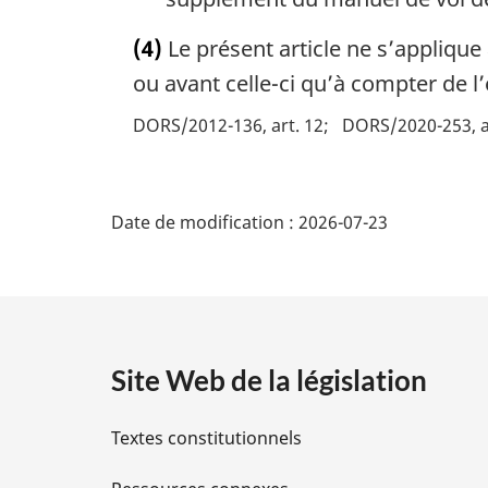
(4)
Le présent article ne s’applique 
ou avant celle-ci qu’à compter de l
DORS/2012-136, art. 12
DORS/2020-253, a
D
Date de modification :
2026-07-23
é
t
a
Site Web de la législation
i
Textes constitutionnels
l