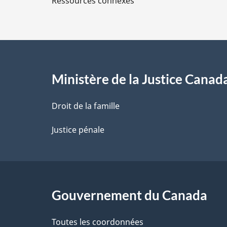
Ressources connexes
s
d
e
l
Ministère de la Justice Canad
a
Droit de la famille
p
Justice pénale
a
g
Gouvernement du Canada
e
Toutes les coordonnées