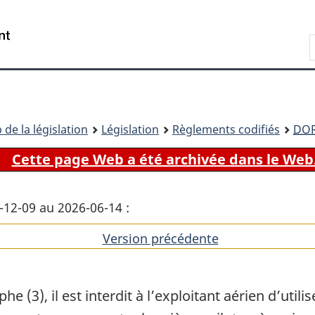
Passer
Passer
Passer
au
à
à
Recherche
contenu
«
la
principal
À
version
propos
HTML
de
simplifiée
ce
 de la législation
Législation
Règlements codifiés
DO
site
Cette page Web a été archivée dans le Web
0-12-09 au 2026-06-14 :
Version précédente
de
l'article
 (3), il est interdit à l’exploitant aérien d’utili