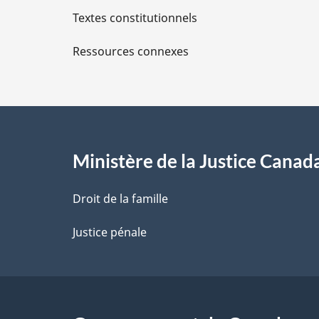
Textes constitutionnels
l
Ressources connexes
s
d
e
l
Ministère de la Justice Canad
a
Droit de la famille
p
Justice pénale
a
g