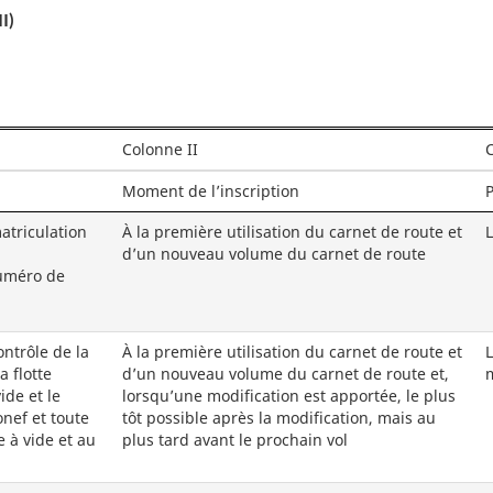
I)
Colonne II
C
Moment de l’inscription
P
atriculation
À la première utilisation du carnet de route et
L
d’un nouveau volume du carnet de route
numéro de
ntrôle de la
À la première utilisation du carnet de route et
L
a flotte
d’un nouveau volume du carnet de route et,
m
ide et le
lorsqu’une modification est apportée, le plus
onef et toute
tôt possible après la modification, mais au
 à vide et au
plus tard avant le prochain vol