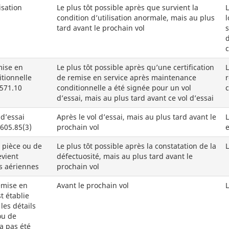
isation
Le plus tôt possible après que survient la
condition d’utilisation anormale, mais au plus
l
tard avant le prochain vol
s
d
c
mise en
Le plus tôt possible après qu’une certification
L
tionnelle
de remise en service après maintenance
 571.10
conditionnelle a été signée pour un vol
c
d’essai, mais au plus tard avant ce vol d’essai
 d’essai
Après le vol d’essai, mais au plus tard avant le
 605.85(3)
prochain vol
e
e pièce ou de
Le plus tôt possible après la constatation de la
evient
défectuosité, mais au plus tard avant le
s aériennes
prochain vol
emise en
Avant le prochain vol
L
t établie
les détails
ou de
a pas été