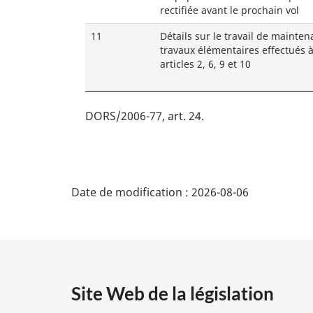
rectifiée avant le prochain vol
11
Détails sur le travail de mainten
travaux élémentaires effectués à
articles 2, 6, 9 et 10
DORS/2006-77, art. 24
D
Date de modification :
2026-08-06
é
t
a
Site Web de la législation
i