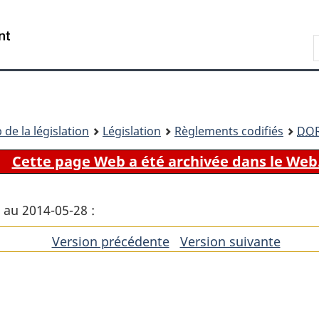
Passer
Passer
Passer
au
à
à
Recherche
contenu
«
la
principal
À
version
propos
HTML
de
simplifiée
ce
 de la législation
Législation
Règlements codifiés
DO
site
Cette page Web a été archivée dans le Web
 au 2014-05-28 :
Version précédente
de
Version suivante
de
l'article
l'artic