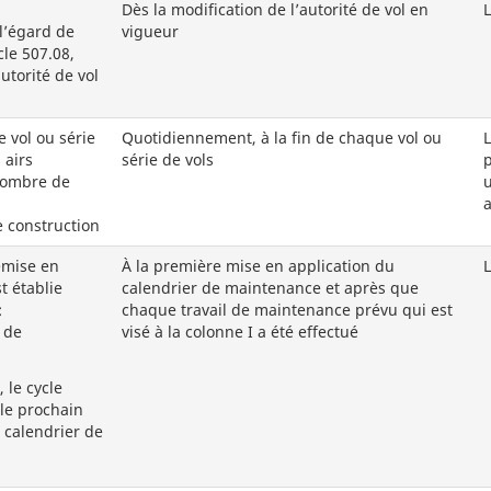
Dès la modification de l’autorité de vol en
L
l’égard de
vigueur
cle 507.08,
utorité de vol
 vol ou série
Quotidiennement, à la fin de chaque vol ou
 airs
série de vols
p
 nombre de
u
a
e construction
emise en
À la première mise en application du
L
t établie
calendrier de maintenance et après que
:
chaque travail de maintenance prévu qui est
 de
visé à la colonne I a été effectué
 le cycle
 le prochain
 calendrier de