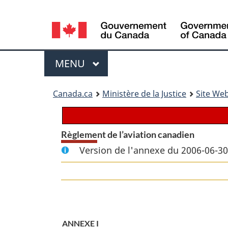
Language
selection
Menu
MENU
PRINCIPAL
You
Canada.ca
Ministère de la Justice
Site Web
are
here:
Règlement de l’aviation canadien
Version de l'annexe du 2006-06-30
ANNEXE I