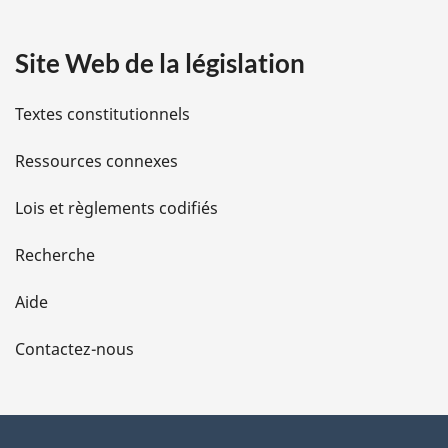
a
Site Web de la législation
i
l
Textes constitutionnels
s
Ressources connexes
d
Lois et règlements codifiés
e
Recherche
l
Aide
a
Contactez-nous
p
a