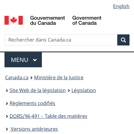
Language
English
Passer
Passer
Passer
au
à
à
selection
contenu
«
la
principal
À
version
propos
HTML
Recherche
R
Rec
de
simplifiée
d
ce
C
Menu
site
MENU
PRINCIPAL
You
Canada.ca
Ministère de la Justice
are
Site Web de la législation
Législation
here:
Règlements codifiés
DORS
/96-491 - Table des matières
Versions antérieures