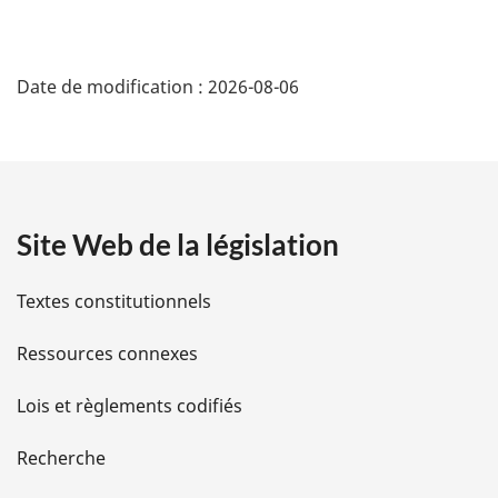
D
Date de modification :
2026-08-06
é
t
a
Site Web de la législation
i
l
Textes constitutionnels
s
Ressources connexes
d
Lois et règlements codifiés
e
Recherche
l