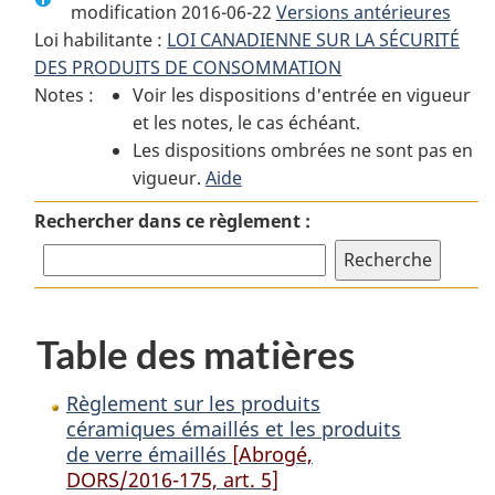
modification 2016-06-22
:
Règlement
Versions antérieures
:
Loi habilitante :
LOI CANADIENNE SUR LA SÉCURITÉ
Règlement
sur
Règlement
DES PRODUITS DE CONSOMMATION
sur
les
sur
Notes :
Voir les dispositions d'entrée en vigueur
les
produits
les
et les notes, le cas échéant.
produits
céramiques
produits
Les dispositions ombrées ne sont pas en
céramiques
émaillés
céramiques
vigueur.
émaillés
Aide
et
émaillés
et
les
et
Rechercher dans ce règlement :
les
produits
les
produits
de
produits
de
verre
de
verre
émaillés
verre
Table des matières
émaillés
émaillés
Règlement sur les produits
céramiques émaillés et les produits
de verre émaillés
[Abrogé,
DORS/2016-175, art. 5]