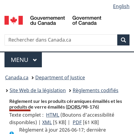
Language
English
Passer
Passer
Passer
au
à
à
selection
contenu
«
la
principal
À
version
propos
HTML
Recherche
R
Rec
de
simplifiée
d
ce
C
Menu
site
MENU
PRINCIPAL
You
Canada.ca
Department of Justice
are
Site Web de la législation
Règlements codifiés
here:
Règlement sur les produits céramiques émaillés et les
produits de verre émaillés (
DORS
/98-176)
Texte complet :
HTML
Texte
(Boutons d’accessibilité
disponibles) |
XML
Texte
[5 KB]
complet
|
PDF
Texte
[61 KB]
Règlement à jour 2026-06-17; dernière
complet
:
complet