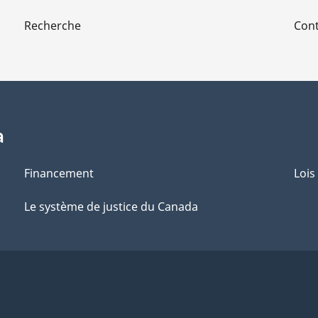
90,
90,
Recherche
Cont
applicables
applicables
à
à
PPP
PPP
Canada
Canada
Inc.
Inc.
a
Financement
Lois
Le système de justice du Canada