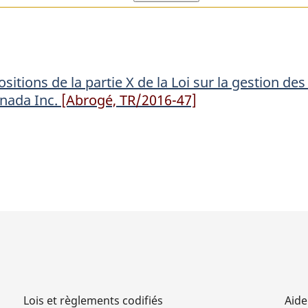
dispositions
disposition
de
de
la
la
partie
partie
sitions de la partie X de la Loi sur la gestion de
X
X
anada Inc.
[Abrogé, TR/2016-47]
de
de
la
la
Loi
Loi
sur
sur
la
la
gestion
gestion
des
des
finances
finances
publiques,
publiques,
sauf
sauf
Lois et règlements codifiés
Aide
l’article
l’article