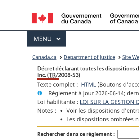
Language
selection
Menu
MENU
PRINCIPAL
You
Canada.ca
Department of Justice
Site We
are
Décret déclarant toutes les dispositions de
Inc. (
TR
/2008-53)
here:
Texte complet :
HTML
Texte
(Boutons d’acces
Règlement à jour 2026-06-14; dern
complet
Loi habilitante :
LOI SUR LA GESTION 
:
Notes :
Voir les dispositions d'entr
Décret
Les dispositions ombrées n
déclarant
toutes
Rechercher dans ce règlement :
les