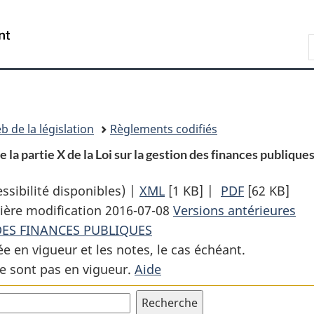
Passer
Passer
Passer
au
à
à
Recherche
contenu
«
la
principal
À
version
propos
HTML
de
simplifiée
ce
b de la législation
Règlements codifiés
site
 la partie X de la Loi sur la gestion des finances publiques
sibilité disponibles) |
XML
Texte
[1 KB]
|
PDF
Texte
[62 KB]
ière modification 2016-07-08
complet
Versions antérieures
complet
DES FINANCES PUBLIQUES
:
:
ée en vigueur et les notes, le cas échéant.
Décret
Décret
e sont pas en vigueur.
Aide
déclarant
déclarant
toutes
toutes
les
les