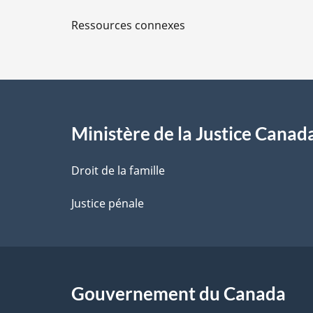
l
90,
Ressources connexes
s
applicables
à
d
PPP
Canada
e
Inc.
l
Ministère de la Justice Canad
a
Droit de la famille
p
Justice pénale
a
g
Gouvernement du Canada
e