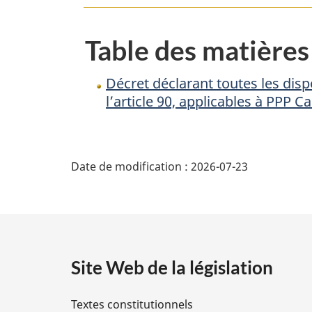
dispositions
de
Table des matières
la
partie
Décret déclarant toutes les dispo
X
l’article 90, applicables à PPP C
de
la
D
Loi
Date de modification :
2026-07-23
sur
é
la
gestion
t
des
a
finances
Site Web de la législation
publiques,
i
sauf
Textes constitutionnels
l’article