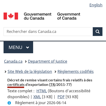
Language
English
Passer
Passer
Passer
au
à
à
selection
contenu
«
la
principal
À
version
propos
HTML
Recherche
R
Rec
de
simplifiée
d
ce
C
Menu
site
MENU
PRINCIPAL
You
Canada.ca
Department of Justice
are
Site Web de la législation
Règlements codifiés
here:
Décret de remise visant certains frais relatifs à des
certificats d’exportation (
TR
/2011-77)
Texte complet :
HTML
Texte
(Boutons d’accessibilité
disponibles) |
XML
Texte
[3 KB]
complet
|
PDF
Texte
[93 KB]
Règlement à jour 2026-06-14
complet
:
complet