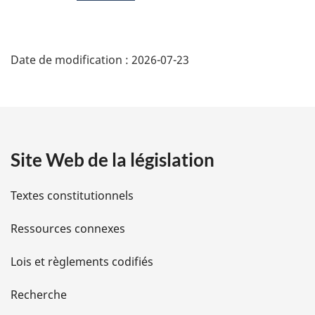
D
Date de modification :
2026-07-23
é
t
a
Site Web de la législation
i
l
Textes constitutionnels
s
Ressources connexes
d
Lois et règlements codifiés
e
Recherche