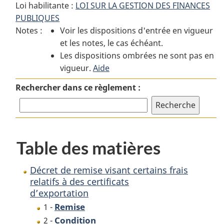
Loi habilitante :
LOI SUR LA GESTION DES FINANCES
:
Décret
:
PUBLIQUES
Décret
de
Décret
Notes :
Voir les dispositions d'entrée en vigueur
de
remise
de
et les notes, le cas échéant.
remise
visant
remise
Les dispositions ombrées ne sont pas en
visant
certains
visant
vigueur.
certains
Aide
frais
certains
frais
relatifs
frais
Rechercher dans ce règlement :
relatifs
à
relatifs
à
des
à
des
certificats
des
certificats
d’exportation
certificats
Table des matières
d’exportation
d’exportation
Décret de remise visant certains frais
relatifs à des certificats
d’exportation
Remise
1 -
Condition
2 -