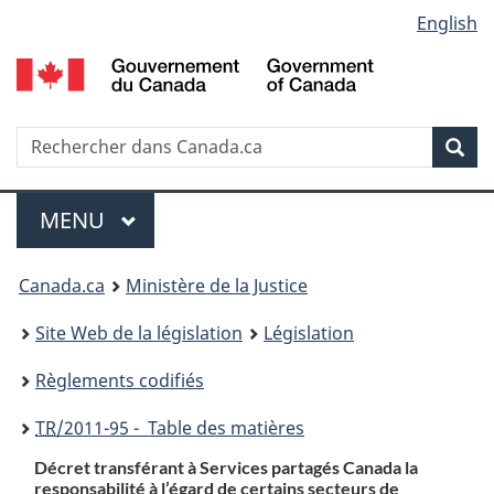
Language
English
Passer
Passer
Passer
au
à
à
selection
contenu
«
la
principal
À
version
propos
HTML
Recherche
R
Rec
de
simplifiée
d
ce
C
Menu
site
MENU
PRINCIPAL
You
Canada.ca
Ministère de la Justice
are
Site Web de la législation
Législation
here:
Règlements codifiés
TR
/2011-95 - Table des matières
Décret transférant à Services partagés Canada la
responsabilité à l’égard de certains secteurs de