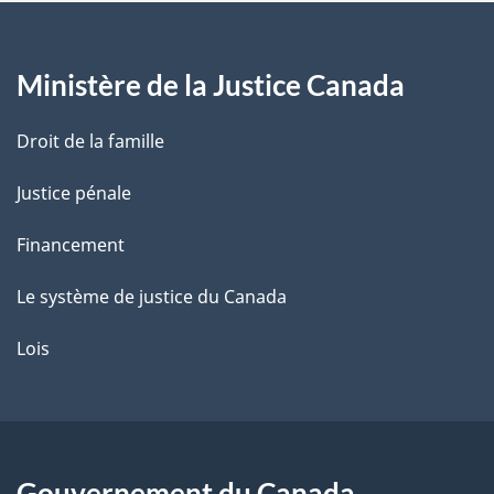
a
g
Ministère de la Justice Canada
e
Droit de la famille
Justice pénale
Financement
Le système de justice du Canada
Lois
Gouvernement du Canada