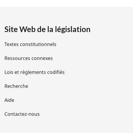
t
a
Site Web de la législation
i
l
Textes constitutionnels
s
Ressources connexes
d
Lois et règlements codifiés
e
Recherche
l
Aide
a
Contactez-nous
p