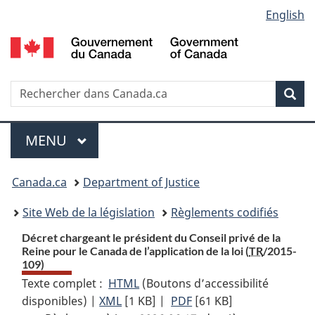
Language
English
Passer
Passer
Passer
au
à
à
selection
contenu
«
la
principal
À
version
propos
HTML
Recherche
R
Rec
de
simplifiée
d
ce
C
Menu
site
MENU
PRINCIPAL
You
Canada.ca
Department of Justice
are
Site Web de la législation
Règlements codifiés
here:
Décret chargeant le président du Conseil privé de la
Reine pour le Canada de l’application de la loi (
TR
/2015-
109)
Texte complet :
HTML
Texte
(Boutons d’accessibilité
disponibles) |
XML
Texte
[1 KB]
complet
|
PDF
Texte
[61 KB]