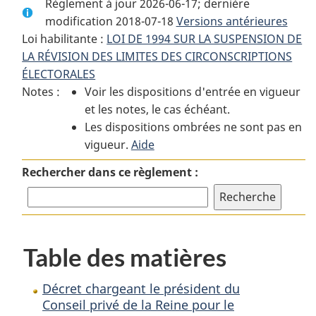
Règlement à jour 2026-06-17; dernière
complet
:
complet
modification 2018-07-18
:
Décret
Versions antérieures
:
Loi habilitante :
LOI DE 1994 SUR LA SUSPENSION DE
Décret
chargeant
Décret
LA RÉVISION DES LIMITES DES CIRCONSCRIPTIONS
chargeant
le
chargeant
ÉLECTORALES
le
président
le
Notes :
Voir les dispositions d'entrée en vigueur
président
du
président
et les notes, le cas échéant.
du
Conseil
du
Les dispositions ombrées ne sont pas en
Conseil
privé
Conseil
vigueur.
privé
Aide
de
privé
de
la
de
Rechercher dans ce règlement :
la
Reine
la
Reine
pour
Reine
pour
le
pour
le
Canada
le
Table des matières
Canada
de
Canada
de
l’application
de
l’application
de
l’application
Décret chargeant le président du
de
la
de
Conseil privé de la Reine pour le