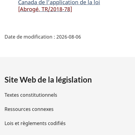
Canada de l’application de la loi
la
loi
la
[Abrogé, TR/2018-78]
loi
loi
D
Date de modification :
2026-08-06
é
t
a
Site Web de la législation
i
l
Textes constitutionnels
s
Ressources connexes
d
Lois et règlements codifiés
e