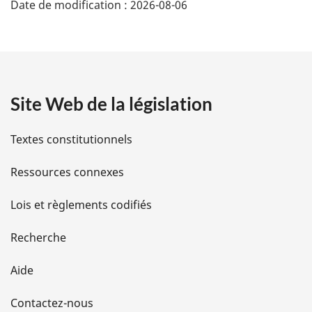
Date de modification :
2026-08-06
é
t
a
Site Web de la législation
i
l
Textes constitutionnels
s
Ressources connexes
d
Lois et règlements codifiés
e
Recherche
l
Aide
a
Contactez-nous