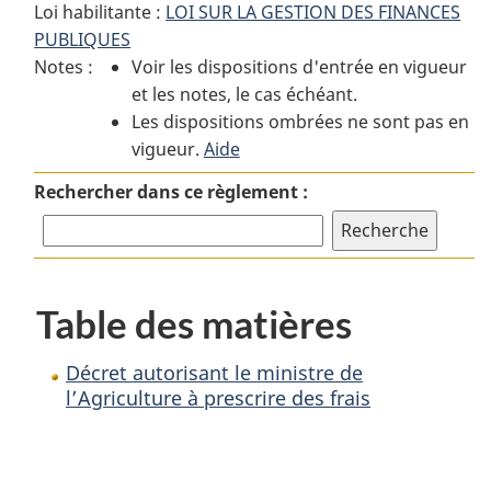
Loi habilitante :
LOI SUR LA GESTION DES FINANCES
:
Décret
:
PUBLIQUES
Décret
autorisant
Décret
Notes :
Voir les dispositions d'entrée en vigueur
autorisant
le
autorisant
et les notes, le cas échéant.
le
ministre
le
Les dispositions ombrées ne sont pas en
ministre
de
ministre
vigueur.
de
Aide
l’Agriculture
de
l’Agriculture
à
l’Agriculture
Rechercher dans ce règlement :
à
prescrire
à
prescrire
des
prescrire
des
frais
des
frais
frais
Table des matières
Décret autorisant le ministre de
l’Agriculture à prescrire des frais
D