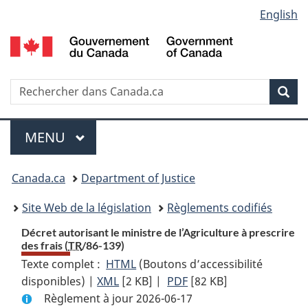
Language
English
Passer
Passer
Passer
au
à
à
selection
contenu
«
la
principal
À
version
propos
HTML
Recherche
R
Rec
de
simplifiée
d
ce
C
Menu
site
MENU
PRINCIPAL
You
Canada.ca
Department of Justice
are
Site Web de la législation
Règlements codifiés
here:
Décret autorisant le ministre de l’Agriculture à prescrire
des frais (
TR
/86-139)
Texte complet :
HTML
Texte
(Boutons d’accessibilité
disponibles) |
XML
Texte
[2 KB]
complet
|
PDF
Texte
[82 KB]
Règlement à jour 2026-06-17
complet
:
complet