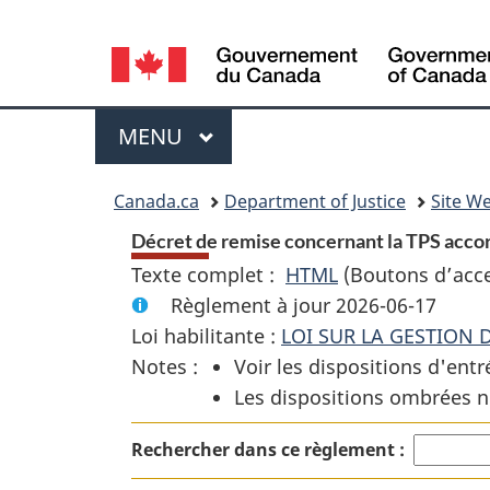
Language
selection
Menu
MENU
PRINCIPAL
You
Canada.ca
Department of Justice
Site We
are
Décret de remise concernant la TPS accor
Texte complet :
HTML
Texte
(Boutons d’acces
here:
Règlement à jour 2026-06-17
complet
Loi habilitante :
LOI SUR LA GESTION 
:
Notes :
Voir les dispositions d'entr
Décret
Les dispositions ombrées n
de
remise
Rechercher dans ce règlement :
concernant
la