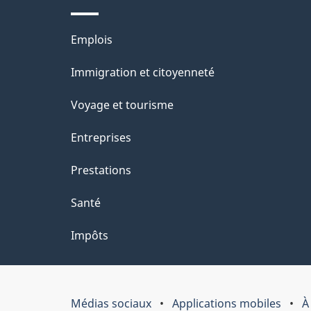
Thèmes
Emplois
et
Immigration et citoyenneté
sujets
Voyage et tourisme
Entreprises
Prestations
Santé
Impôts
Médias sociaux
Applications mobiles
À