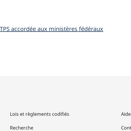
TPS
TPS
accordée
accordée
aux
aux
 TPS accordée aux ministères fédéraux
ministères
ministères
fédéraux
fédéraux
Lois et règlements codifiés
Aide
Recherche
Cont