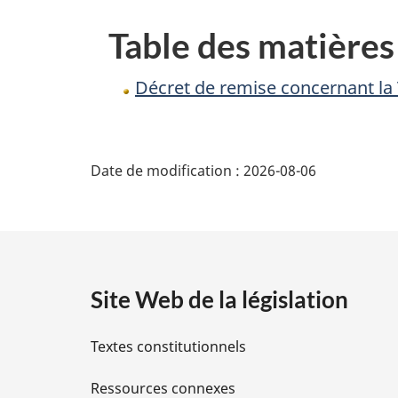
TPS
Table des matières
accordée
aux
Décret de remise concernant la
ministères
fédéraux
D
Date de modification :
2026-08-06
é
t
a
Site Web de la législation
i
Textes constitutionnels
l
Ressources connexes