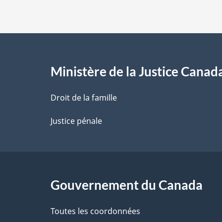
s
d
e
l
Ministère de la Justice Canad
a
Droit de la famille
p
Justice pénale
a
g
Gouvernement du Canada
e
Toutes les coordonnées