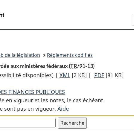
Passer
Passer
Passer
au
à
à
Recherche
contenu
«
la
principal
À
version
propos
HTML
de
simplifiée
ce
b de la législation
Règlements codifiés
site
dée aux ministères fédéraux (
TR
/91-13)
sibilité disponibles) |
XML
Texte
[2 KB]
|
PDF
Texte
[81 KB]
complet
complet
DES FINANCES PUBLIQUES
:
:
ée en vigueur et les notes, le cas échéant.
Décret
Décret
e sont pas en vigueur.
Aide
de
de
remise
remise
concernant
concernant
la
la