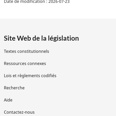
Date de modification :
2026-07-23
é
t
a
Site Web de la législation
i
l
Textes constitutionnels
s
Ressources connexes
d
Lois et règlements codifiés
e
Recherche
l
Aide
a
Contactez-nous