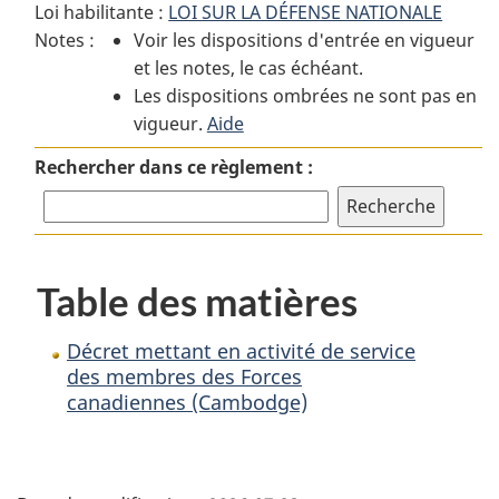
Loi habilitante :
LOI SUR LA DÉFENSE NATIONALE
:
Décret
:
Notes :
Voir les dispositions d'entrée en vigueur
Décret
mettant
Décret
et les notes, le cas échéant.
mettant
en
mettant
Les dispositions ombrées ne sont pas en
en
activité
en
vigueur.
activité
Aide
de
activité
de
service
de
Rechercher dans ce règlement :
service
des
service
des
membres
des
membres
des
membres
des
Forces
des
Table des matières
Forces
canadiennes
Forces
canadiennes
(Cambodge)
canadiennes
(Cambodge)
(Cambodge)
Décret mettant en activité de service
des membres des Forces
canadiennes (Cambodge)
D