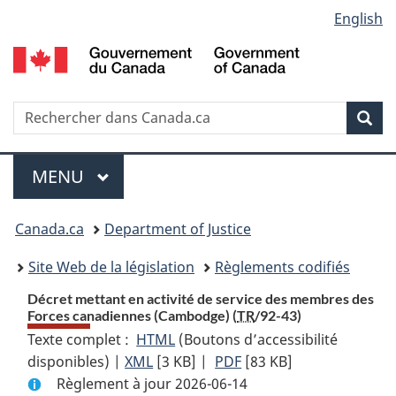
Language
English
Passer
Passer
Passer
au
à
à
selection
contenu
«
la
principal
À
version
propos
HTML
Recherche
R
Rec
de
simplifiée
d
ce
C
Menu
site
MENU
PRINCIPAL
You
Canada.ca
Department of Justice
are
Site Web de la législation
Règlements codifiés
here:
Décret mettant en activité de service des membres des
Forces canadiennes (Cambodge) (
TR
/92-43)
Texte complet :
HTML
Texte
(Boutons d’accessibilité
disponibles) |
XML
Texte
[3 KB]
complet
|
PDF
Texte
[83 KB]
Règlement à jour 2026-06-14
complet
:
complet