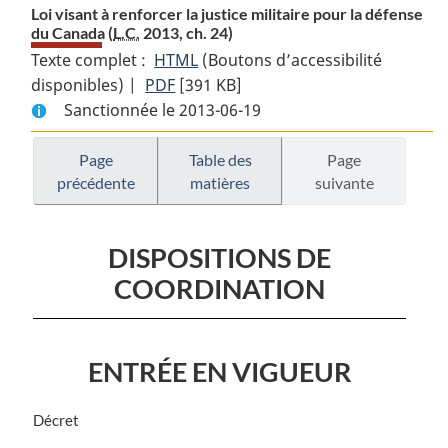
Loi visant à renforcer la justice militaire pour la défense
du Canada (
L.C.
2013, ch. 24)
Texte complet :
HTML
Texte
(Boutons d’accessibilité
disponibles) |
PDF
Texte
[391 KB]
complet
Sanctionnée le 2013-06-19
complet
:
:
Loi
Loi
visant
Page
Table des
Page
précédente
matières
suivante
visant
à
à
renforcer
renforcer
la
DISPOSITIONS DE
la
justice
COORDINATION
justice
militaire
militaire
pour
pour
la
la
défense
ENTRÉE EN VIGUEUR
défense
du
du
Canada
N
Décret
Canada
o