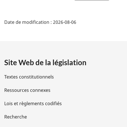
e
page
:
D
Date de modification :
2026-08-06
é
t
a
Site Web de la législation
i
l
Textes constitutionnels
s
Ressources connexes
d
Lois et règlements codifiés
e
Recherche
l