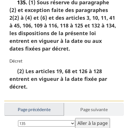
135.
(1) Sous réserve du paragraphe
t
(2) et exception faite des paragraphes
e
m
2(2) à (4) et (6) et des articles 3, 10, 11, 41
a
à 45, 106, 109 à 116, 118 à 125 et 132 à 134,
r
les dispositions de la présente loi
g
i
entrent en vigueur à la date ou aux
n
dates fixées par décret.
a
l
N
Décret
e
o
:
(2) Les articles 19, 68 et 126 à 128
t
entrent en vigueur à la date fixée par
e
m
décret.
a
r
g
i
Page précédente
Page suivante
n
Choisissez
a
l
la