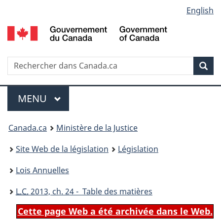
Language
English
Passer
Passer
Passer
au
à
à
selection
contenu
«
la
principal
À
version
propos
HTML
Recherche
R
Rec
de
simplifiée
d
ce
C
Menu
site
MENU
PRINCIPAL
You
Canada.ca
Ministère de la Justice
are
Site Web de la législation
Législation
here:
Lois Annuelles
L.C.
2013, ch. 24 - Table des matières
Cette page Web a été archivée dans le Web.