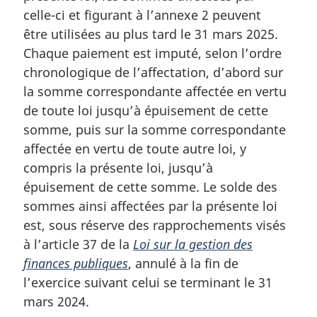
m
celle-ci et figurant à l’annexe 2 peuvent
a
être utilisées au plus tard le 31 mars 2025.
r
Chaque paiement est imputé, selon l’ordre
g
chronologique de l’affectation, d’abord sur
i
la somme correspondante affectée en vertu
n
a
de toute loi jusqu’à épuisement de cette
l
somme, puis sur la somme correspondante
e
affectée en vertu de toute autre loi, y
:
compris la présente loi, jusqu’à
épuisement de cette somme. Le solde des
sommes ainsi affectées par la présente loi
est, sous réserve des rapprochements visés
à l’article 37 de la
Loi sur la gestion des
finances publiques
, annulé à la fin de
l’exercice suivant celui se terminant le 31
mars 2024.