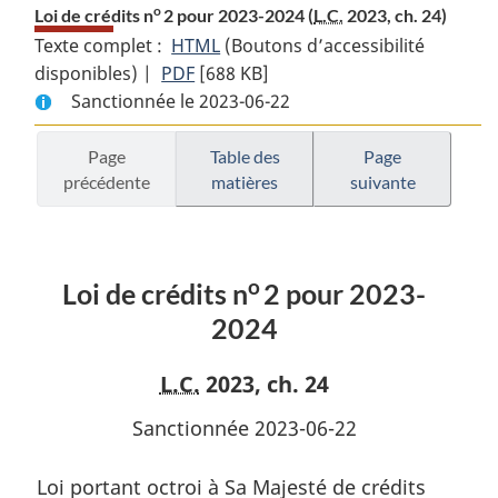
o
Loi de crédits n
2 pour 2023-2024 (
L.C.
2023, ch. 24)
Texte complet :
HTML
Texte
(Boutons d’accessibilité
disponibles) |
PDF
Texte
[688 KB]
complet
Sanctionnée le 2023-06-22
complet
:
:
Loi
Loi
de
Page
Table des
Page
précédente
matières
suivante
de
crédits
o
crédits
n
2
o
n
2
pour
pour
2023-
o
Loi de crédits n
2 pour 2023-
2023-
2024
2024
2024
L.C.
2023, ch. 24
Sanctionnée 2023-06-22
Loi portant octroi à Sa Majesté de crédits