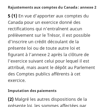
:
N
Rajustements aux comptes du Canada : annexe 2
o
5
(1)
En vue d’apporter aux comptes du
t
Canada pour un exercice donné des
e
m
rectifications qui n’entraînent aucun
a
prélèvement sur le Trésor, il est possible
r
d’inscrire un crédit découlant de la
g
présente loi ou de toute autre loi et
i
figurant à l’annexe 2 après la clôture de
n
a
l’exercice suivant celui pour lequel il est
l
attribué, mais avant le dépôt au Parlement
e
des Comptes publics afférents à cet
:
exercice.
N
Imputation des paiements
o
(2)
Malgré les autres dispositions de la
t
présente loi, les sommes affectées par
e