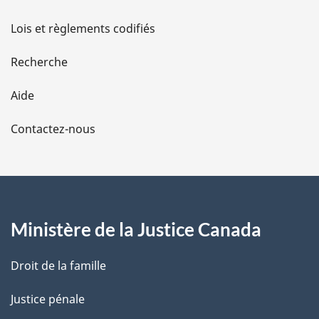
d
Lois et règlements codifiés
e
Recherche
l
Aide
a
Contactez-nous
p
a
g
Ministère de la Justice Canada
e
Droit de la famille
Justice pénale