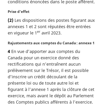
m
conditions énoncées dans le poste afférent.
a
r
N
Prise d’effet
g
o
(2)
Les dispositions des postes figurant aux
i
t
annexes 1 et 2 sont réputées être entrées
n
e
a
er
m
en vigueur le 1
avril 2023.
l
a
e
r
N
Rajustements aux comptes du Canada : annexe 1
:
g
o
4
En vue d’apporter aux comptes du
i
t
Canada pour un exercice donné des
n
e
a
m
rectifications qui n’entraînent aucun
l
a
prélèvement sur le Trésor, il est possible
e
r
d’inscrire un crédit découlant de la
:
g
présente loi ou de toute autre loi et
i
figurant à l’annexe 1 après la clôture de cet
n
a
exercice, mais avant le dépôt au Parlement
l
des Comptes publics afférents à l’exercice.
e