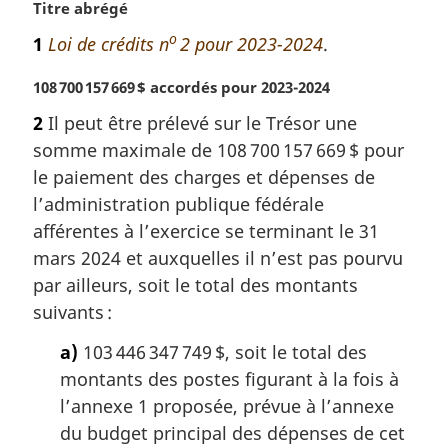
N
Titre abrégé
o
o
1
Loi de crédits n
2 pour 2023-2024
.
t
e
N
108 700 157 669 $ accordés pour 2023-2024
m
o
a
2
Il peut être prélevé sur le Trésor une
t
r
somme maximale de 108 700 157 669 $ pour
e
g
m
le paiement des charges et dépenses de
i
a
l’administration publique fédérale
n
r
a
afférentes à l’exercice se terminant le 31
g
l
mars 2024 et auxquelles il n’est pas pourvu
i
e
par ailleurs, soit le total des montants
n
:
a
suivants :
l
a)
103 446 347 749 $, soit le total des
e
:
montants des postes figurant à la fois à
l’annexe 1 proposée, prévue à l’annexe
du budget principal des dépenses de cet