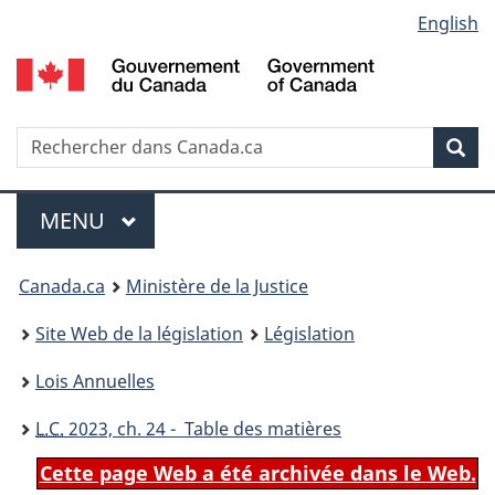
Language
English
Passer
Passer
Passer
au
à
à
selection
contenu
«
la
principal
À
version
propos
HTML
Recherche
R
Rec
de
simplifiée
d
ce
C
Menu
site
MENU
PRINCIPAL
You
Canada.ca
Ministère de la Justice
are
Site Web de la législation
Législation
here:
Lois Annuelles
L.C.
2023, ch. 24 - Table des matières
Cette page Web a été archivée dans le Web.