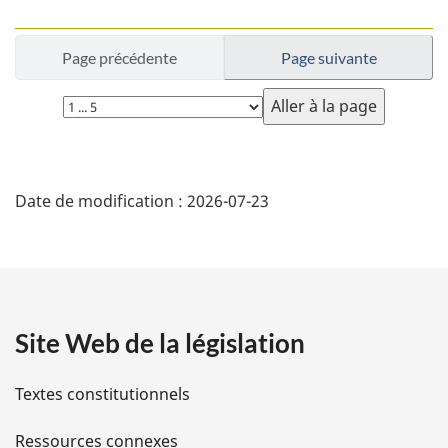
Page précédente
Page suivante
Choisissez
la
page
D
Date de modification :
2026-07-23
é
t
a
Site Web de la législation
i
l
Textes constitutionnels
s
Ressources connexes