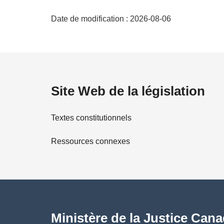
D
g
Date de modification :
2026-08-06
i
é
n
a
t
l
e
a
:
Site Web de la législation
i
Textes constitutionnels
l
Ressources connexes
s
d
e
l
Ministère de la Justice Can