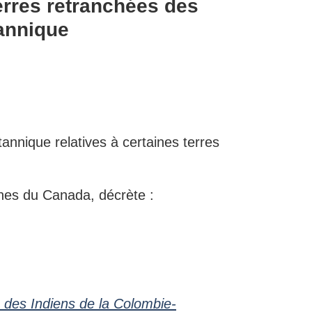
terres retranchées des
tannique
annique relatives à certaines terres
nes du Canada, décrète :
s des Indiens de la Colombie-