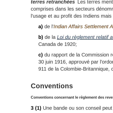
terres retranchées
Les terres menti
comprises dans les secteurs dénommé
l’usage et au profit des Indiens mais q
a)
de l’
Indian Affairs Settlement A
b)
de la
Loi du règlement relatif
Canada de 1920;
c)
du rapport de la Commission ro
30 juin 1916, approuvé par l’ordo
911 de la Colombie-Britannique, d
Conventions
N
Conventions concernant le règlement des reven
o
3
(1)
Une bande ou son conseil peut 
t