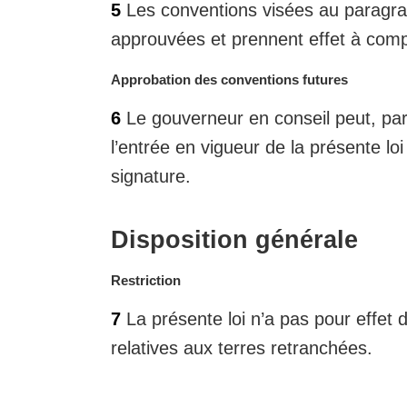
i
5
Les conventions visées au paragraph
t
n
e
approuvées et prennent effet à compt
a
m
l
a
N
Approbation des conventions futures
e
r
o
:
6
Le gouverneur en conseil peut, par
g
t
i
e
l’entrée en vigueur de la présente lo
n
m
signature.
a
a
l
r
e
g
Disposition générale
:
i
n
N
Restriction
a
o
l
7
La présente loi n’a pas pour effet 
t
e
e
relatives aux terres retranchées.
:
m
a
r