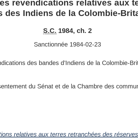
des revendications relatives aux 
des
des
s des Indiens de la Colombie-Bri
revendications
revendications
relatives
relatives
S.C.
1984, ch. 2
aux
aux
terres
terres
Sanctionnée 1984-02-23
retranchées
retranchées
des
des
dications des bandes d’Indiens de la Colombie-Brit
réserves
réserves
des
des
Indiens
Indiens
consentement du Sénat et de la Chambre des commu
de
de
la
la
Colombie-
Colombie-
Britannique
Britannique
tions relatives aux terres retranchées des réserve