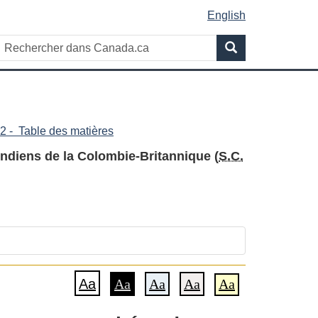
English
Rechercher
Recherche
dans
Canada.ca
2 - Table des matières
Indiens de la Colombie-Britannique (
S.C.
Aa
Aa
Aa
Aa
Aa