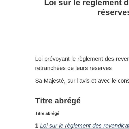
Loi sur le règlement 
des
réserve
revendications
relatives
aux
terres
retranchées
des
Loi prévoyant le règlement des reven
réserves
retranchées de leurs réserves
des
Indiens
Sa Majesté, sur l’avis et avec le 
de
la
Titre abrégé
Colombie-
Britannique
N
Titre abrégé
o
1
Loi sur le règlement des revendica
t