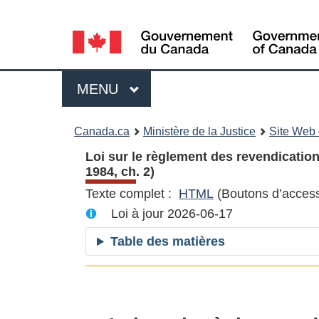
Language
selection
Menu
MENU
PRINCIPAL
You
Canada.ca
Ministère de la Justice
Site Web d
are
Loi sur le règlement des revendication
1984, ch. 2)
here:
Texte complet :
HTML
Texte
(Boutons d’accessi
Loi à jour 2026-06-17
complet
:
Table des matières
Loi
sur
le
règlement