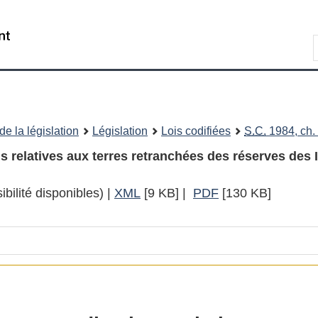
Passer
Passer
Passer
au
à
à
Recherche
contenu
«
la
principal
À
version
propos
HTML
de
simplifiée
ce
e la législation
Législation
Lois codifiées
S.C.
1984, ch. 
site
s relatives aux terres retranchées des réserves des 
bilité disponibles) |
XML
Texte
[9 KB]
|
PDF
Texte
[130 KB]
complet
complet
:
:
Loi
Loi
sur
sur
le
le
règlement
règlement