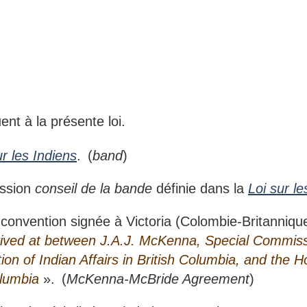
ent à la présente loi.
ur les Indiens
. (
band
)
ession
conseil de la bande
définie dans la
Loi sur le
onvention signée à Victoria (Colombie-Britannique
ved at between J.A.J. McKenna, Special Commissi
ion of Indian Affairs in British Columbia, and the 
olumbia
». (
McKenna-McBride Agreement
)