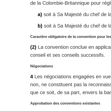
e
de la Colombie-Britannique pour régle
m
a
a)
soit à Sa Majesté du chef de l
r
g
b)
soit à Sa Majesté du chef de 
i
n
N
Caractère obligatoire de la convention pour le
a
o
(2)
La convention conclue en applicat
l
t
e
e
conseil et ses conseils successifs.
:
m
a
N
Négociations
r
o
4
Les négociations engagées en vue d
g
t
i
e
non, ne constituent pas la reconnais
n
m
que ce soit, de sa part, envers la b
a
a
l
r
N
Approbation des conventions existantes
e
g
o
: