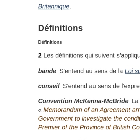
e
Britannique
.
m
a
Définitions
r
g
i
N
Définitions
n
o
2
Les définitions qui suivent s’appliqu
a
t
l
e
e
bande
S’entend au sens de la
Loi s
m
:
a
conseil
S’entend au sens de l’expr
r
g
i
Convention McKenna-McBride
La c
n
«
Memorandum of an Agreement arri
a
Government to investigate the condit
l
Premier of the Province of British C
e
: