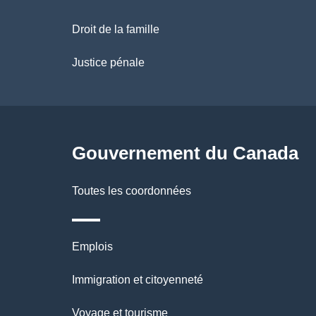
a
Droit de la famille
p
Justice pénale
a
g
Gouvernement du Canada
e
Toutes les coordonnées
Thèmes
Emplois
et
Immigration et citoyenneté
sujets
Voyage et tourisme