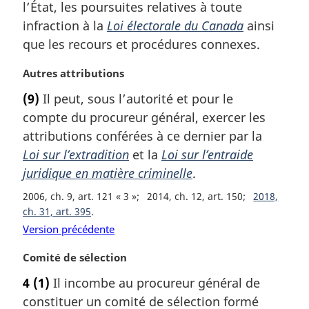
l’État, les poursuites relatives à toute
e
e
m
infraction à la
Loi électorale du Canada
ainsi
:
a
que les recours et procédures connexes.
r
g
N
Autres attributions
i
o
(9)
Il peut, sous l’autorité et pour le
n
t
a
compte du procureur général, exercer les
e
l
m
attributions conférées à ce dernier par la
e
a
Loi sur l’extradition
et la
Loi sur l’entraide
:
r
juridique en matière criminelle
.
g
i
2006, ch. 9, art. 121 « 3 »
2014, ch. 12, art. 150
2018,
n
ch. 31, art. 395
a
Version précédente
l
e
N
Comité de sélection
:
o
4
(1)
Il incombe au procureur général de
t
constituer un comité de sélection formé
e