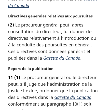
i
du Canada
.
n
a
N
Directives générales relatives aux poursuites
l
o
e
(2)
Le procureur général peut, après
t
:
consultation du directeur, lui donner des
e
m
directives relativement à l’introduction ou
a
à la conduite des poursuites en général.
r
Ces directives sont données par écrit et
g
publiées dans la
Gazette du Canada
.
i
n
N
Report de la publication
a
o
l
11
(1)
Le procureur général ou le directeur
t
e
peut, s’il juge que l’administration de la
e
:
m
justice l’exige, ordonner que la publication
a
des directives dans la
Gazette du Canada
r
conformément au paragraphe 10(1) soit
g