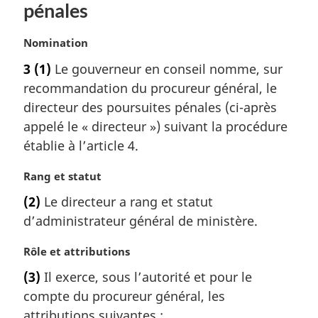
pénales
N
Nomination
o
3
(1)
Le gouverneur en conseil nomme, sur
t
recommandation du procureur général, le
e
m
directeur des poursuites pénales (ci-après
a
appelé le « directeur ») suivant la procédure
r
établie à l’article 4.
g
i
N
Rang et statut
n
o
a
(2)
Le directeur a rang et statut
t
l
d’administrateur général de ministère.
e
e
m
:
N
Rôle et attributions
a
o
r
(3)
Il exerce, sous l’autorité et pour le
t
g
compte du procureur général, les
e
i
m
attributions suivantes :
n