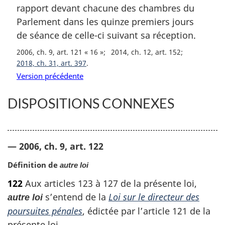
rapport devant chacune des chambres du
e
m
Parlement dans les quinze premiers jours
a
de séance de celle-ci suivant sa réception.
r
2006, ch. 9, art. 121 « 16 »
2014, ch. 12, art. 152
g
2018, ch. 31, art. 397
i
n
Version précédente
a
l
DISPOSITIONS CONNEXES
e
:
— 2006, ch. 9, art. 122
Définition de
autre loi
122
Aux articles 123 à 127 de la présente loi,
s’entend de la
Loi sur le directeur des
autre loi
poursuites pénales
, édictée par l’article 121 de la
présente loi.