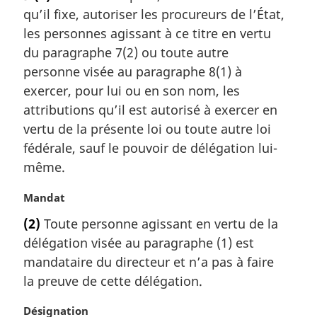
t
qu’il fixe, autoriser les procureurs de l’État,
e
m
les personnes agissant à ce titre en vertu
a
du paragraphe 7(2) ou toute autre
r
personne visée au paragraphe 8(1) à
g
exercer, pour lui ou en son nom, les
i
attributions qu’il est autorisé à exercer en
n
a
vertu de la présente loi ou toute autre loi
l
fédérale, sauf le pouvoir de délégation lui-
e
même.
:
N
Mandat
o
(2)
Toute personne agissant en vertu de la
t
délégation visée au paragraphe (1) est
e
m
mandataire du directeur et n’a pas à faire
a
la preuve de cette délégation.
r
g
N
Désignation