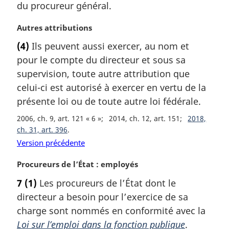
du procureur général.
g
i
N
Autres attributions
n
o
a
(4)
Ils peuvent aussi exercer, au nom et
t
l
pour le compte du directeur et sous sa
e
e
m
supervision, toute autre attribution que
:
a
celui-ci est autorisé à exercer en vertu de la
r
présente loi ou de toute autre loi fédérale.
g
i
2006, ch. 9, art. 121 « 6 »
2014, ch. 12, art. 151
2018,
n
ch. 31, art. 396
a
Version précédente
l
e
N
Procureurs de l’État : employés
:
o
7
(1)
Les procureurs de l’État dont le
t
directeur a besoin pour l’exercice de sa
e
m
charge sont nommés en conformité avec la
a
Loi sur l’emploi dans la fonction publique
.