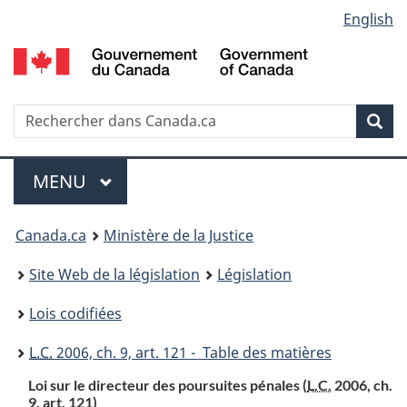
Language
English
Passer
Passer
Passer
au
à
à
selection
contenu
«
la
principal
À
version
propos
HTML
Recherche
R
Rec
de
simplifiée
d
ce
C
Menu
site
MENU
PRINCIPAL
You
Canada.ca
Ministère de la Justice
are
Site Web de la législation
Législation
here:
Lois codifiées
L.C.
2006, ch. 9, art. 121 - Table des matières
Loi sur le directeur des poursuites pénales (
L.C.
2006, ch.
9, art. 121)