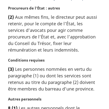
r
g
N
Procureurs de l’État : autres
i
o
(2)
Aux mêmes fins, le directeur peut aussi
n
t
a
retenir, pour le compte de l’État, les
e
l
m
services d’avocats pour agir comme
e
a
procureurs de l’État et, avec l’approbation
:
r
du Conseil du Trésor, fixer leur
g
rémunération et leurs indemnités.
i
n
N
Conditions requises
a
o
l
(3)
Les personnes nommées en vertu du
t
e
paragraphe (1) ou dont les services sont
e
:
m
retenus au titre du paragraphe (2) doivent
a
être membres du barreau d’une province.
r
g
N
Autres personnels
i
o
8
(1)
Les autres personnels dont le
n