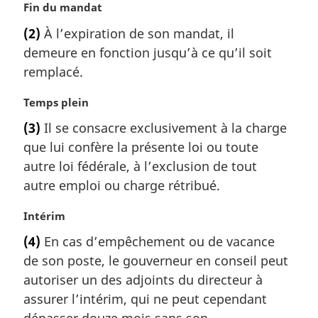
N
Fin du mandat
l
o
e
(2)
À l’expiration de son mandat, il
t
:
demeure en fonction jusqu’à ce qu’il soit
e
m
remplacé.
a
r
N
Temps plein
g
o
(3)
Il se consacre exclusivement à la charge
i
t
que lui confère la présente loi ou toute
n
e
a
m
autre loi fédérale, à l’exclusion de tout
l
a
autre emploi ou charge rétribué.
e
r
:
g
N
Intérim
i
o
(4)
En cas d’empêchement ou de vacance
n
t
a
de son poste, le gouverneur en conseil peut
e
l
m
autoriser un des adjoints du directeur à
e
a
assurer l’intérim, qui ne peut cependant
:
r