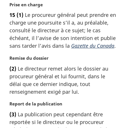
N
Prise en charge
e
o
:
15
(1)
Le procureur général peut prendre en
t
charge une poursuite s’il a, au préalable,
e
m
consulté le directeur à ce sujet; le cas
a
échéant, il l’avise de son intention et publie
r
sans tarder l’avis dans la
Gazette du Canada
.
g
i
N
Remise du dossier
n
o
a
(2)
Le directeur remet alors le dossier au
t
l
procureur général et lui fournit, dans le
e
e
m
délai que ce dernier indique, tout
:
a
renseignement exigé par lui.
r
g
N
Report de la publication
i
o
(3)
La publication peut cependant être
n
t
a
reportée si le directeur ou le procureur
e
l