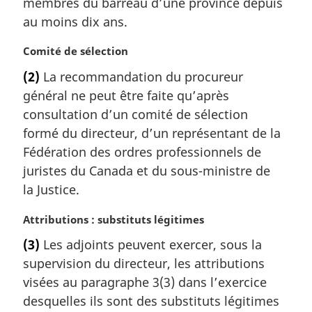
membres du barreau d’une province depuis
r
au moins dix ans.
g
i
N
Comité de sélection
n
o
a
(2)
La recommandation du procureur
t
l
général ne peut être faite qu’après
e
e
m
consultation d’un comité de sélection
:
a
formé du directeur, d’un représentant de la
r
Fédération des ordres professionnels de
g
juristes du Canada et du sous-ministre de
i
la Justice.
n
a
N
Attributions : substituts légitimes
l
o
e
(3)
Les adjoints peuvent exercer, sous la
t
:
supervision du directeur, les attributions
e
m
visées au paragraphe 3(3) dans l’exercice
a
desquelles ils sont des substituts légitimes
r