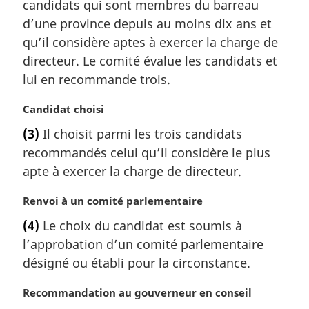
m
candidats qui sont membres du barreau
a
d’une province depuis au moins dix ans et
r
qu’il considère aptes à exercer la charge de
g
directeur. Le comité évalue les candidats et
i
lui en recommande trois.
n
a
N
Candidat choisi
l
o
e
(3)
Il choisit parmi les trois candidats
t
:
recommandés celui qu’il considère le plus
e
m
apte à exercer la charge de directeur.
a
r
N
Renvoi à un comité parlementaire
g
o
(4)
Le choix du candidat est soumis à
i
t
l’approbation d’un comité parlementaire
n
e
a
m
désigné ou établi pour la circonstance.
l
a
e
r
N
Recommandation au gouverneur en conseil
:
g
o