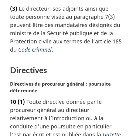
i
o
(3)
Le directeur, ses adjoints ainsi que
n
t
a
toute personne visée au paragraphe 7(3)
e
l
m
peuvent être des mandataires désignés du
e
a
ministre de la Sécurité publique et de la
:
r
Protection civile aux termes de l’article 185
g
du
Code criminel
.
i
n
a
Directives
l
e
N
Directives du procureur général : poursuite
:
o
déterminée
t
10
(1)
Toute directive donnée par le
e
procureur général au directeur
m
a
relativement à l’introduction ou à la
r
conduite d’une poursuite en particulier
g
l’est par écrit et est publiée dans la
Gazette