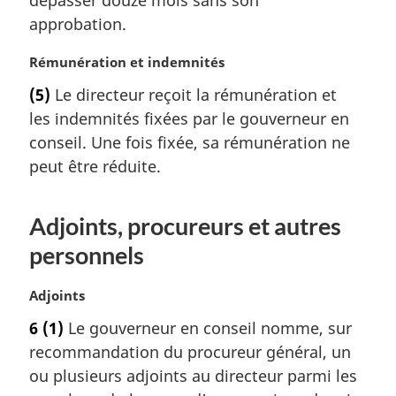
dépasser douze mois sans son
g
approbation.
i
n
N
Rémunération et indemnités
a
o
l
(5)
Le directeur reçoit la rémunération et
t
e
les indemnités fixées par le gouverneur en
e
:
m
conseil. Une fois fixée, sa rémunération ne
a
peut être réduite.
r
g
i
Adjoints, procureurs et autres
n
personnels
a
l
e
N
Adjoints
:
o
6
(1)
Le gouverneur en conseil nomme, sur
t
recommandation du procureur général, un
e
m
ou plusieurs adjoints au directeur parmi les
a