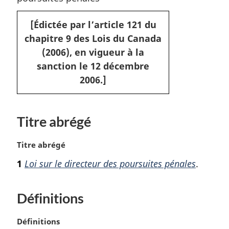
[Édictée par l’article 121 du
chapitre 9 des Lois du Canada
(2006), en vigueur à la
sanction le 12 décembre
2006.]
Titre abrégé
N
Titre abrégé
o
1
Loi sur le directeur des poursuites pénales
.
t
e
m
Définitions
a
r
N
Définitions
g