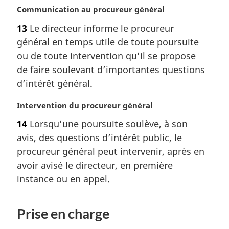
:
N
Communication au procureur général
o
13
Le directeur informe le procureur
t
général en temps utile de toute poursuite
e
m
ou de toute intervention qu’il se propose
a
de faire soulevant d’importantes questions
r
d’intérêt général.
g
i
N
Intervention du procureur général
n
o
a
14
Lorsqu’une poursuite soulève, à son
t
l
avis, des questions d’intérêt public, le
e
e
m
procureur général peut intervenir, après en
:
a
avoir avisé le directeur, en première
r
instance ou en appel.
g
i
n
Prise en charge
a
l