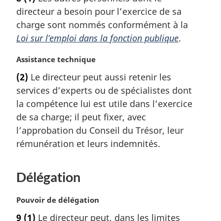
t
a
directeur a besoin pour l’exercice de sa
e
l
m
charge sont nommés conformément à la
e
a
Loi sur l’emploi dans la fonction publique
.
:
r
g
N
Assistance technique
i
o
(2)
Le directeur peut aussi retenir les
n
t
a
services d’experts ou de spécialistes dont
e
l
m
la compétence lui est utile dans l’exercice
e
a
de sa charge; il peut fixer, avec
:
r
l’approbation du Conseil du Trésor, leur
g
rémunération et leurs indemnités.
i
n
a
Délégation
l
e
N
Pouvoir de délégation
:
o
9
(1)
Le directeur peut, dans les limites