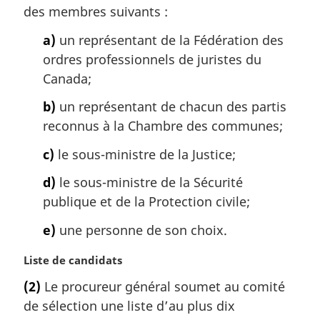
m
des membres suivants :
a
a)
un représentant de la Fédération des
r
g
ordres professionnels de juristes du
i
Canada;
n
a
b)
un représentant de chacun des partis
l
reconnus à la Chambre des communes;
e
:
c)
le sous-ministre de la Justice;
d)
le sous-ministre de la Sécurité
publique et de la Protection civile;
e)
une personne de son choix.
N
Liste de candidats
o
(2)
Le procureur général soumet au comité
t
de sélection une liste d’au plus dix
e