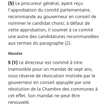
(5)
Le procureur général, ayant reçu
i
t
l’approbation du comité parlementaire,
n
e
a
m
recommande au gouverneur en conseil de
l
a
nommer le candidat choisi; à défaut de
e
r
cette approbation, il soumet à ce comité
:
g
une autre des candidatures recommandées
i
aux termes du paragraphe (2).
n
a
N
Mandat
l
o
e
5
(1)
Le directeur est nommé à titre
t
:
inamovible pour un mandat de sept ans,
e
m
sous réserve de révocation motivée par le
a
gouverneur en conseil appuyée par une
r
résolution de la Chambre des communes à
g
cet effet. Son mandat ne peut être
i
renouvelé.
n
a