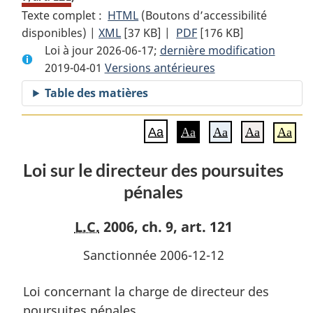
Texte complet :
HTML
Texte
(Boutons d’accessibilité
disponibles) |
XML
Texte
[37 KB]
complet
|
PDF
Texte
[176 KB]
Loi à jour 2026-06-17;
complet
:
dernière modification
complet
2019-04-01
Versions antérieures
:
Loi
:
Loi
sur
Loi
Table des matières
sur
le
sur
le
directeur
le
Aa
Aa
Aa
Aa
Aa
directeur
des
directeur
des
poursuites
des
Loi sur le directeur des poursuites
poursuites
pénales
poursuites
pénales
pénales
pénales
L.C.
2006, ch. 9, art. 121
Sanctionnée 2006-12-12
Loi concernant la charge de directeur des
poursuites pénales