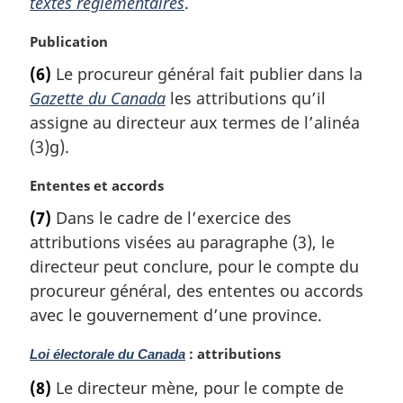
textes réglementaires
.
:
g
i
N
Publication
n
o
(6)
Le procureur général fait publier dans la
a
t
l
Gazette du Canada
les attributions qu’il
e
e
m
assigne au directeur aux termes de l’alinéa
:
a
(3)g).
r
g
N
Ententes et accords
i
o
(7)
Dans le cadre de l’exercice des
n
t
a
attributions visées au paragraphe (3), le
e
l
m
directeur peut conclure, pour le compte du
e
a
procureur général, des ententes ou accords
:
r
avec le gouvernement d’une province.
g
i
N
: attributions
Loi électorale du Canada
n
o
a
(8)
Le directeur mène, pour le compte de
t
l