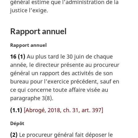
m
général estime que l’administration de la
e
a
justice l’exige.
:
r
g
i
Rapport annuel
n
a
N
Rapport annuel
l
o
e
16
(1)
Au plus tard le 30 juin de chaque
t
:
année, le directeur présente au procureur
e
m
général un rapport des activités de son
a
bureau pour l’exercice précédent, sauf en
r
ce qui concerne toute affaire visée au
g
paragraphe 3(8).
i
n
(1.1)
[Abrogé, 2018, ch. 31, art. 397]
a
l
N
Dépôt
e
o
:
(2)
Le procureur général fait déposer le
t