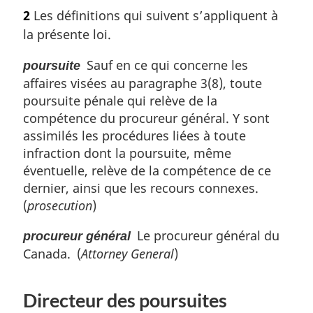
o
i
2
Les définitions qui suivent s’appliquent à
t
n
la présente loi.
e
a
m
l
Sauf en ce qui concerne les
poursuite
a
e
affaires visées au paragraphe 3(8), toute
r
:
g
poursuite pénale qui relève de la
i
compétence du procureur général. Y sont
n
assimilés les procédures liées à toute
a
infraction dont la poursuite, même
l
éventuelle, relève de la compétence de ce
e
dernier, ainsi que les recours connexes.
:
(
prosecution
)
Le procureur général du
procureur général
Canada. (
Attorney General
)
Directeur des poursuites