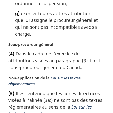
ordonner la suspension;
g)
exercer toutes autres attributions
que lui assigne le procureur général et
qui ne sont pas incompatibles avec sa
charge.
N
Sous-procureur général
o
(4)
Dans le cadre de l’exercice des
t
attributions visées au paragraphe (3), il est
e
m
sous-procureur général du Canada.
a
r
N
Non-application de la
Loi sur les textes
g
o
réglementaires
i
t
(5)
Il est entendu que les lignes directrices
n
e
visées à l’alinéa (3)c) ne sont pas des textes
a
m
l
a
réglementaires au sens de la
Loi sur les
e
r