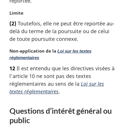
reportée.
i
n
N
Limite
a
o
l
(2)
Toutefois, elle ne peut être reportée au-
t
e
delà du terme de la poursuite ou de celui
e
:
m
de toute poursuite connexe.
a
r
N
Non-application de la
Loi sur les textes
g
o
réglementaires
i
t
12
Il est entendu que les directives visées à
n
e
l’article 10 ne sont pas des textes
a
m
l
a
réglementaires au sens de la
Loi sur les
e
r
textes réglementaires
.
:
g
i
n
Questions d’intérêt général ou
a
public
l
e