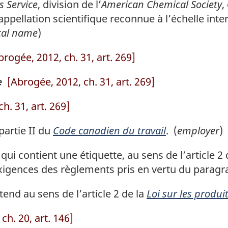
s Service
, division de l’
American Chemical Society
,
ppellation scientifique reconnue à l’échelle inter
cal name
)
brogée, 2012, ch. 31, art. 269]
[Abrogée, 2012, ch. 31, art. 269]
e
h. 31, art. 269]
partie II du
Code canadien du travail
. (
employer
)
 contient une étiquette, au sens de l’article 2 
xigences des règlements pris en vertu du paragrap
end au sens de l’article 2 de la
Loi sur les produ
ch. 20, art. 146]