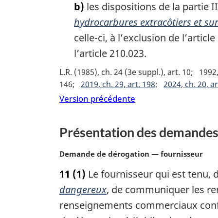
b)
les dispositions de la partie II
a
l
hydrocarbures extracôtiers et sur
e
celle-ci, à l’exclusion de l’arti
:
l’article 210.023.
L.R. (1985), ch. 24 (3e suppl.), art. 10
1992,
146
2019, ch. 29, art. 198
2024, ch. 20, ar
Version précédente
Présentation des demandes
N
Demande de dérogation — fournisseur
o
11
(1)
Le fournisseur qui est tenu, 
t
e
dangereux
, de communiquer les re
m
renseignements commerciaux confid
a