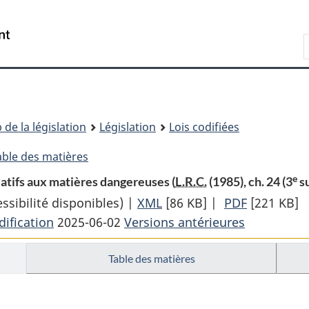
Passer
Passer
Passer
au
à
à
Recherche
contenu
«
la
principal
À
version
propos
HTML
de
simplifiée
ce
 de la législation
Législation
Lois codifiées
site
Table des matières
e
latifs aux matières dangereuses (
L.R.C.
(1985), ch. 24 (3
su
sibilité disponibles) |
XML
Texte
[86 KB]
|
PDF
Texte
[221 KB]
ification
2025-06-02
Versions antérieures
complet
complet
:
:
Table des matières
Loi
Loi
sur
sur
le
le