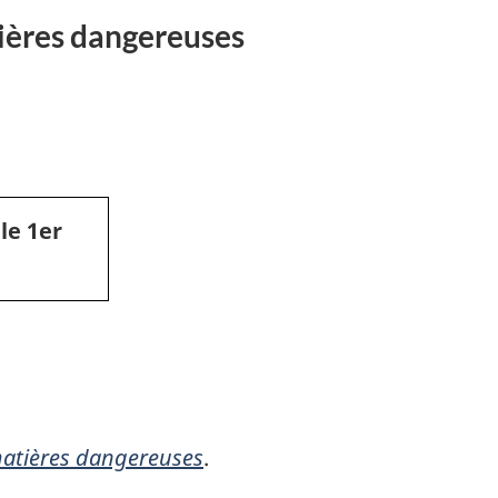
tières dangereuses
ments
es
 le 1er
 matières dangereuses
.