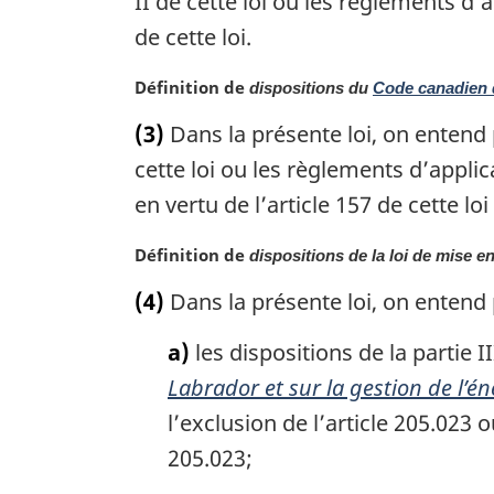
II de cette loi ou les règlements d’a
m
de cette loi.
a
r
N
Définition de
dispositions du
Code canadien d
g
o
i
(3)
Dans la présente loi, on entend
t
n
e
cette loi ou les règlements d’applica
a
m
l
en vertu de l’article 157 de cette loi
a
e
r
:
N
Définition de
dispositions de la loi de mise 
g
o
i
(4)
Dans la présente loi, on entend
t
n
e
a
a)
les dispositions de la partie II
m
l
a
Labrador et sur la gestion de l’é
e
r
:
l’exclusion de l’article 205.023 
g
205.023;
i
n