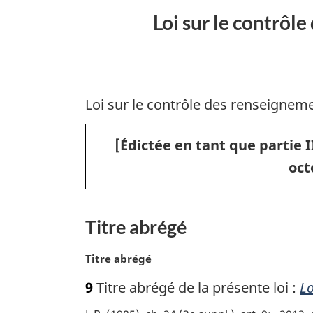
contrôle
Loi sur le contrôl
des
renseignements
relatifs
aux
Loi sur le contrôle des renseignem
matières
dangereuses
[Édictée en tant que partie II
oct
Titre abrégé
N
Titre abrégé
o
9
Titre abrégé de la présente loi :
Lo
t
e