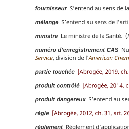
S’entend au sens de l
fournisseur
S’entend au sens de l’arti
mélange
Le ministre de la Santé. (
ministre
Num
numéro d’enregistrement CAS
Service
, division de l’
American Chemi
[Abrogée, 2019, ch. 
partie touchée
[Abrogée, 2014, ch
produit contrôlé
S’entend au sens
produit dangereux
[Abrogée, 2012, ch. 31, art. 2
règle
Règlement d’application d
règlement