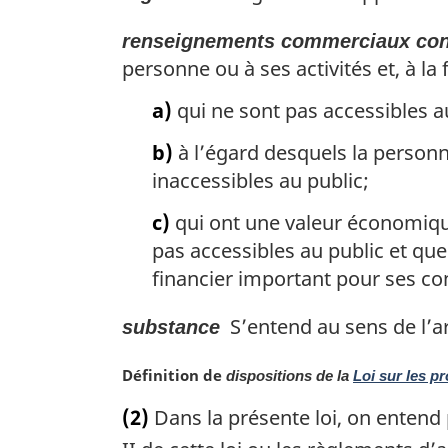
renseignements commerciaux conf
personne ou à ses activités et, à la f
a)
qui ne sont pas accessibles a
b)
à l’égard desquels la person
inaccessibles au public;
c)
qui ont une valeur économique
pas accessibles au public et que
financier important pour ses co
S’entend au sens de l’ar
substance
N
Définition de
dispositions de la
Loi sur les p
o
(2)
Dans la présente loi, on entend
t
e