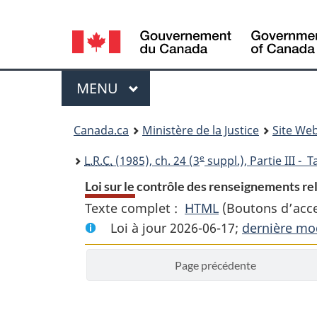
Language
selection
Menu
MENU
PRINCIPAL
You
Canada.ca
Ministère de la Justice
Site Web
are
e
L.R.C.
(1985), ch. 24 (3
suppl.), Partie III - 
here:
Loi sur le contrôle des renseignements re
Texte complet :
HTML
Texte
(Boutons d’acces
Loi à jour 2026-06-17;
complet
dernière mod
:
Page précédente
Loi
sur
le