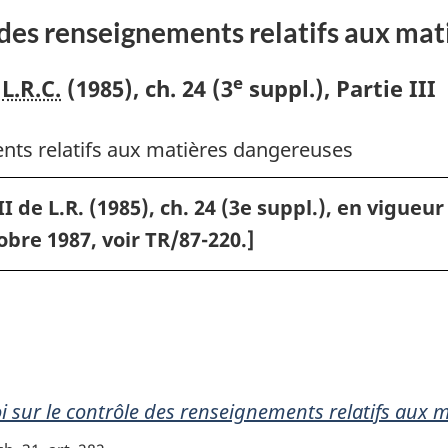
contrôle
contrôle
e des renseignements relatifs aux ma
des
des
renseignements
renseigne
e
L.R.C.
(1985), ch. 24 (3
suppl.), Partie III
relatifs
relatifs
aux
aux
ents relatifs aux matières dangereuses
matières
matières
dangereuses
dangereus
I de L.R. (1985), ch. 24 (3e suppl.), en vigueur
obre 1987, voir TR/87-220.]
i sur le contrôle des renseignements relatifs aux