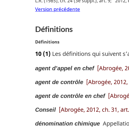
L.R. (1985), ch. 24 (3e suppl.), art. 9
2012, 
m
Version précédente
a
r
g
Définitions
i
n
N
Définitions
a
o
l
10
(1)
Les définitions qui suivent s’
t
e
e
:
[Abrogée, 20
agent d’appel en chef
m
a
[Abrogée, 2012, 
r
agent de contrôle
g
i
[Abrogée
agent de contrôle en chef
n
a
[Abrogée, 2012, ch. 31, art
Conseil
l
e
Appellatio
dénomination chimique
: