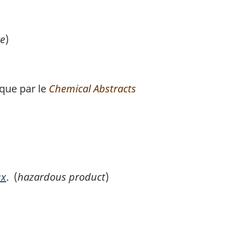
e
)
que par le
Chemical Abstracts
ux
. (
hazardous product
)