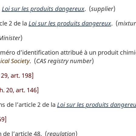
a
Loi sur les produits dangereux
. (
supplier
)
cle 2 de la
Loi sur les produits dangereux
. (
mixtur
Minister
)
éro d’identification attribué à un produit chimi
cal Society
. (
CAS registry number
)
29, art. 198]
. 20, art. 146]
 de l’article 2 de la
Loi sur les produits dangere
69]
e l’article 48. (
regulation
)