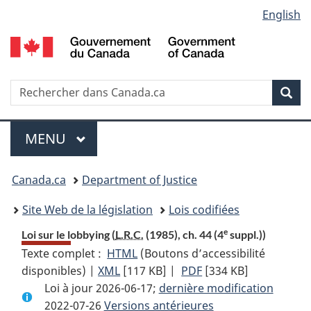
Language
English
Passer
Passer
Passer
au
à
à
selection
contenu
«
la
principal
À
version
propos
HTML
Recherche
R
Rec
de
simplifiée
d
ce
C
Menu
site
MENU
PRINCIPAL
You
Canada.ca
Department of Justice
are
Site Web de la législation
Lois codifiées
here:
e
Loi sur le lobbying (
L.R.C.
(1985), ch. 44 (4
suppl.))
Texte complet :
HTML
Texte
(Boutons d’accessibilité
disponibles) |
XML
Texte
[117 KB]
complet
|
PDF
Texte
[334 KB]
Loi à jour 2026-06-17;
complet
:
dernière modification
complet
2022-07-26
Versions antérieures
:
Loi
: