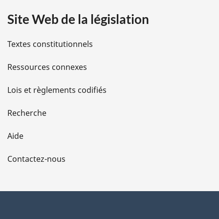
a
Site Web de la législation
i
l
Textes constitutionnels
s
Ressources connexes
d
Lois et règlements codifiés
e
Recherche
l
Aide
a
Contactez-nous
p
a
g