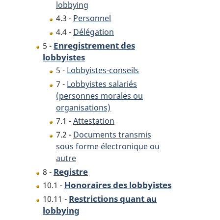
lobbying
4.3 -
Personnel
4.4 -
Délégation
Enregistrement des
5 -
lobbyistes
5 -
Lobbyistes-conseils
7 -
Lobbyistes salariés
(personnes morales ou
organisations)
7.1 -
Attestation
7.2 -
Documents transmis
sous forme électronique ou
autre
Registre
8 -
Honoraires des lobbyistes
10.1 -
Restrictions quant au
10.11 -
lobbying