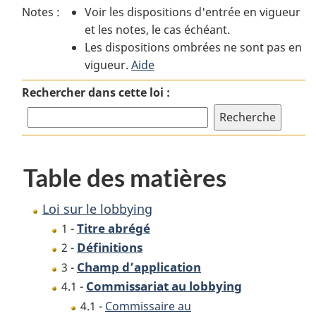
Notes :
Voir les dispositions d'entrée en vigueur
Loi
sur
Loi
et les notes, le cas échéant.
sur
le
sur
Les dispositions ombrées ne sont pas en
le
lobbying
le
vigueur.
lobbying
Aide
lobbying
Rechercher dans cette loi :
Table des matières
Loi sur le lobbying
Titre abrégé
1 -
Définitions
2 -
Champ d’application
3 -
Commissariat au lobbying
4.1 -
4.1 -
Commissaire au