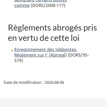
comme
(DORS/2008-117)
Règlements abrogés pris
en vertu de cette loi
Enregistrement des lobbyistes,
Règlement sur l’ [Abrogé]
(DORS/95-
579)
D
Date de modification :
2026-08-06
é
t