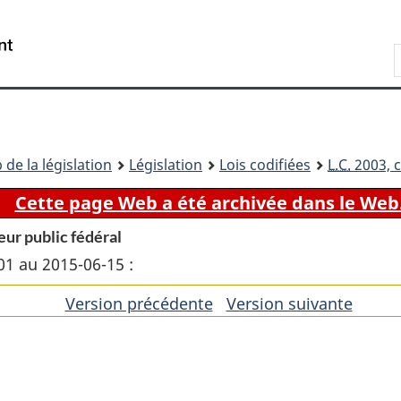
Passer
Passer
Passer
au
à
à
Recherche
contenu
«
la
principal
À
version
propos
HTML
de
simplifiée
ce
 de la législation
Législation
Lois codifiées
L.C.
2003, c
site
Cette page Web a été archivée dans le Web
teur public fédéral
01 au 2015-06-15 :
Version précédente
de
Version suivante
de
l'article
l'artic