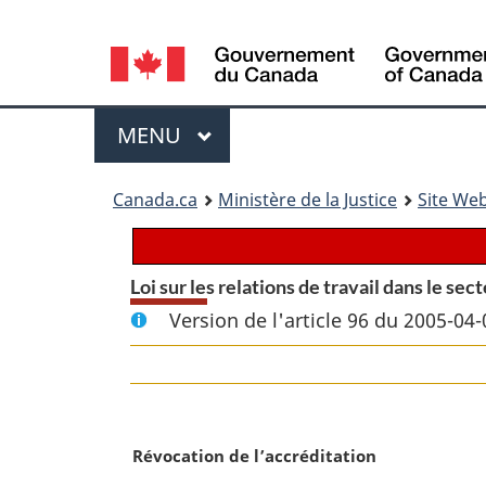
Language
selection
Menu
MENU
PRINCIPAL
You
Canada.ca
Ministère de la Justice
Site Web
are
here:
Loi sur les relations de travail dans le sec
Version de l'article 96 du 2005-04-
N
Révocation de l’accréditation
o