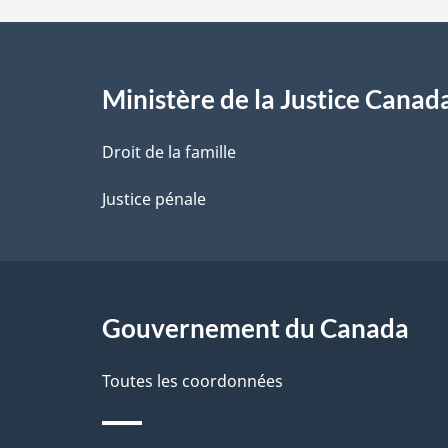
d
e
l
Ministère de la Justice Canad
a
Droit de la famille
p
Justice pénale
a
g
Gouvernement du Canada
e
Toutes les coordonnées