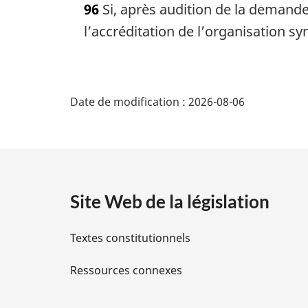
96
Si, après audition de la demande
t
e
l’accréditation de l’organisation sy
m
a
r
D
g
Date de modification :
2026-08-06
i
é
n
a
t
l
e
a
:
Site Web de la législation
i
Textes constitutionnels
l
Ressources connexes
s