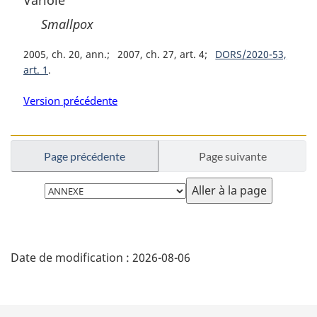
Variole
Smallpox
2005, ch. 20, ann.
2007, ch. 27, art. 4
DORS/2020-53,
art. 1
Version précédente
Page précédente
Page suivante
Choisissez
la
page
D
Date de modification :
2026-08-06
é
t