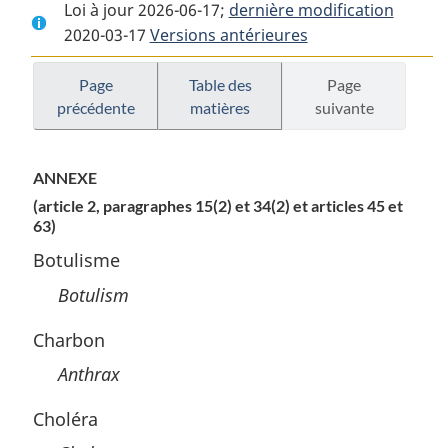
Loi à jour 2026-06-17;
complet
:
dernière modification
complet
2020-03-17
Versions antérieures
:
Loi
:
Loi
sur
Loi
sur
la
sur
Page
Table des
Page
précédente
matières
suivante
la
mise
la
mise
en
mise
en
quarantaine
en
ANNEXE
quarantaine
quarantaine
(article 2, paragraphes 15(2) et 34(2) et articles 45 et
63)
Botulisme
Botulism
Charbon
Anthrax
Choléra