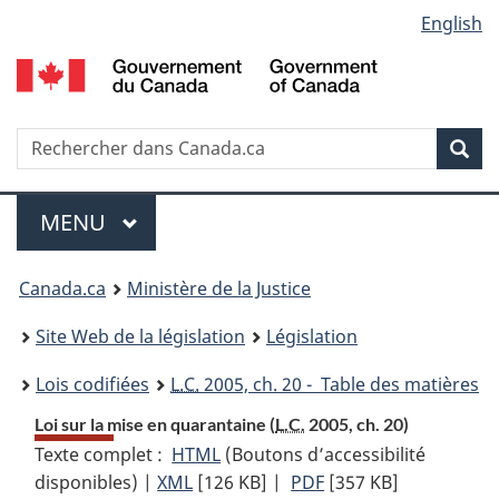
Language
English
Passer
Passer
Passer
au
à
à
selection
contenu
«
la
principal
À
version
propos
HTML
Recherche
R
Rec
de
simplifiée
d
ce
C
Menu
site
MENU
PRINCIPAL
You
Canada.ca
Ministère de la Justice
are
Site Web de la législation
Législation
here:
Lois codifiées
L.C.
2005, ch. 20 - Table des matières
Loi sur la mise en quarantaine (
L.C.
2005, ch. 20)
Texte complet :
HTML
Texte
(Boutons d’accessibilité
disponibles) |
XML
Texte
[126 KB]
complet
|
PDF
Texte
[357 KB]