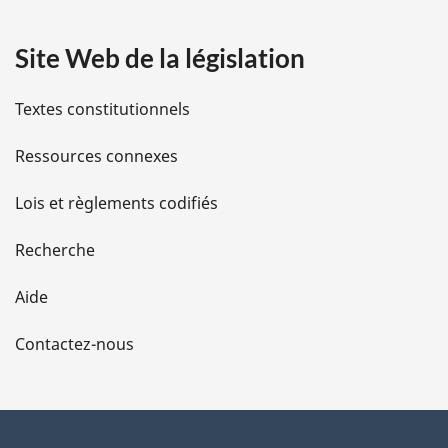
a
Site Web de la législation
i
l
Textes constitutionnels
s
Ressources connexes
d
Lois et règlements codifiés
e
Recherche
l
Aide
a
Contactez-nous
p
a