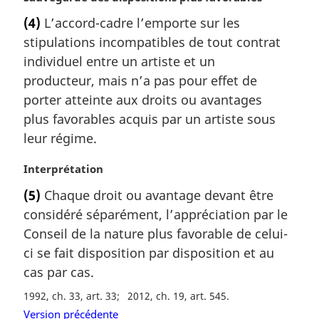
o
(4)
L’accord-cadre l’emporte sur les
t
stipulations incompatibles de tout contrat
e
m
individuel entre un artiste et un
a
producteur, mais n’a pas pour effet de
r
porter atteinte aux droits ou avantages
g
plus favorables acquis par un artiste sous
i
leur régime.
n
a
N
Interprétation
l
o
e
(5)
Chaque droit ou avantage devant être
t
:
considéré séparément, l’appréciation par le
e
m
Conseil de la nature plus favorable de celui-
a
ci se fait disposition par disposition et au
r
cas par cas.
g
i
1992, ch. 33, art. 33
2012, ch. 19, art. 545
n
Version précédente