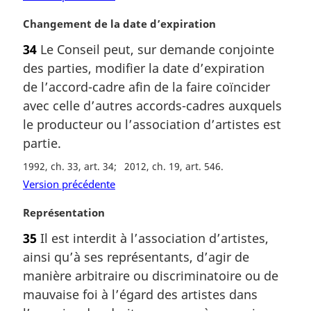
a
l
N
Changement de la date d’expiration
e
o
34
Le Conseil peut, sur demande conjointe
:
t
des parties, modifier la date d’expiration
e
m
de l’accord-cadre afin de la faire coïncider
a
avec celle d’autres accords-cadres auxquels
r
le producteur ou l’association d’artistes est
g
partie.
i
n
1992, ch. 33, art. 34
2012, ch. 19, art. 546
a
Version précédente
l
e
N
Représentation
:
o
35
Il est interdit à l’association d’artistes,
t
ainsi qu’à ses représentants, d’agir de
e
m
manière arbitraire ou discriminatoire ou de
a
mauvaise foi à l’égard des artistes dans
r