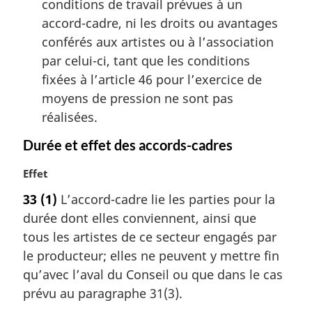
conditions de travail prévues à un
accord-cadre, ni les droits ou avantages
conférés aux artistes ou à l’association
par celui-ci, tant que les conditions
fixées à l’article 46 pour l’exercice de
moyens de pression ne sont pas
réalisées.
Durée et effet des accords-cadres
N
Effet
o
33
(1)
L’accord-cadre lie les parties pour la
t
durée dont elles conviennent, ainsi que
e
m
tous les artistes de ce secteur engagés par
a
le producteur; elles ne peuvent y mettre fin
r
qu’avec l’aval du Conseil ou que dans le cas
g
prévu au paragraphe 31(3).
i
n