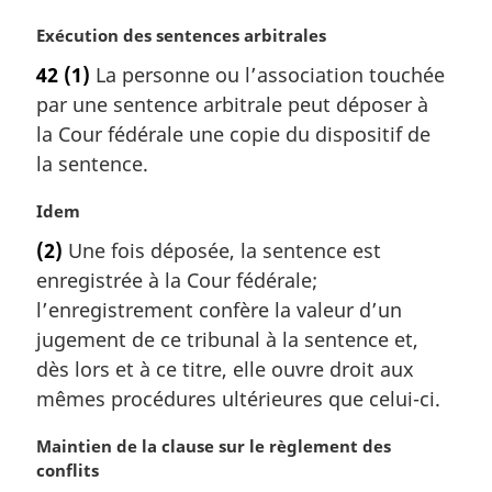
a
l
N
Exécution des sentences arbitrales
e
o
42
(1)
La personne ou l’association touchée
:
t
par une sentence arbitrale peut déposer à
e
m
la Cour fédérale une copie du dispositif de
a
la sentence.
r
g
N
Idem
i
o
(2)
Une fois déposée, la sentence est
n
t
a
enregistrée à la Cour fédérale;
e
l
m
l’enregistrement confère la valeur d’un
e
a
jugement de ce tribunal à la sentence et,
:
r
dès lors et à ce titre, elle ouvre droit aux
g
mêmes procédures ultérieures que celui-ci.
i
n
N
Maintien de la clause sur le règlement des
a
o
conflits
l