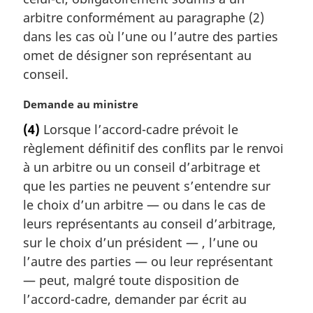
r
arbitre conformément au paragraphe (2)
g
dans les cas où l’une ou l’autre des parties
i
omet de désigner son représentant au
n
a
conseil.
l
e
N
Demande au ministre
:
o
(4)
Lorsque l’accord-cadre prévoit le
t
règlement définitif des conflits par le renvoi
e
m
à un arbitre ou un conseil d’arbitrage et
a
que les parties ne peuvent s’entendre sur
r
le choix d’un arbitre — ou dans le cas de
g
leurs représentants au conseil d’arbitrage,
i
sur le choix d’un président — , l’une ou
n
a
l’autre des parties — ou leur représentant
l
— peut, malgré toute disposition de
e
l’accord-cadre, demander par écrit au
: