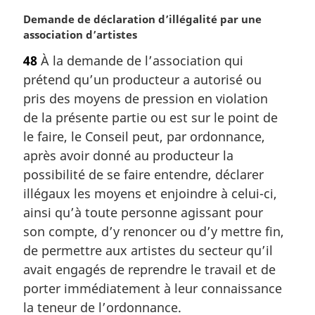
N
Demande de déclaration d’illégalité par une
o
association d’artistes
t
48
À la demande de l’association qui
e
prétend qu’un producteur a autorisé ou
m
a
pris des moyens de pression en violation
r
de la présente partie ou est sur le point de
g
le faire, le Conseil peut, par ordonnance,
i
après avoir donné au producteur la
n
possibilité de se faire entendre, déclarer
a
l
illégaux les moyens et enjoindre à celui-ci,
e
ainsi qu’à toute personne agissant pour
:
son compte, d’y renoncer ou d’y mettre fin,
de permettre aux artistes du secteur qu’il
avait engagés de reprendre le travail et de
porter immédiatement à leur connaissance
la teneur de l’ordonnance.