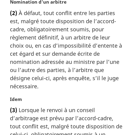
N
Nomination d’un arbitre
o
(2)
À défaut, tout conflit entre les parties
t
est, malgré toute disposition de l’accord-
e
m
cadre, obligatoirement soumis, pour
a
règlement définitif, à un arbitre de leur
r
choix ou, en cas d’impossibilité d’entente à
g
cet égard et sur demande écrite de
i
nomination adressée au ministre par l’une
n
a
ou l’autre des parties, à l’arbitre que
l
désigne celui-ci, après enquête, s’il le juge
e
nécessaire.
:
N
Idem
o
(3)
Lorsque le renvoi à un conseil
t
d’arbitrage est prévu par l’accord-cadre,
e
m
tout conflit est, malgré toute disposition de
a
celui-ci, obligatoirement soumis à un