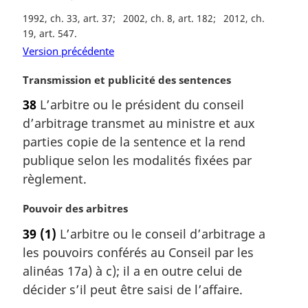
g
i
1992, ch. 33, art. 37
2002, ch. 8, art. 182
2012, ch.
n
19, art. 547
a
Version précédente
l
e
N
Transmission et publicité des sentences
:
o
38
L’arbitre ou le président du conseil
t
d’arbitrage transmet au ministre et aux
e
m
parties copie de la sentence et la rend
a
publique selon les modalités fixées par
r
règlement.
g
i
N
Pouvoir des arbitres
n
o
a
39
(1)
L’arbitre ou le conseil d’arbitrage a
t
l
les pouvoirs conférés au Conseil par les
e
e
m
alinéas 17a) à c); il a en outre celui de
:
a
décider s’il peut être saisi de l’affaire.
r