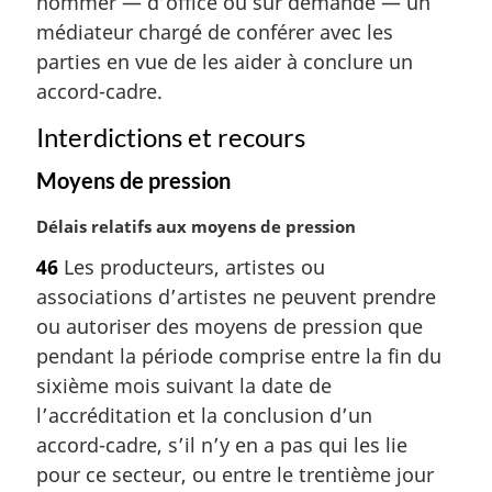
nommer — d’office ou sur demande — un
e
m
médiateur chargé de conférer avec les
a
parties en vue de les aider à conclure un
r
accord-cadre.
g
i
Interdictions et recours
n
a
Moyens de pression
l
e
N
Délais relatifs aux moyens de pression
:
o
46
Les producteurs, artistes ou
t
associations d’artistes ne peuvent prendre
e
m
ou autoriser des moyens de pression que
a
pendant la période comprise entre la fin du
r
sixième mois suivant la date de
g
l’accréditation et la conclusion d’un
i
accord-cadre, s’il n’y en a pas qui les lie
n
a
pour ce secteur, ou entre le trentième jour