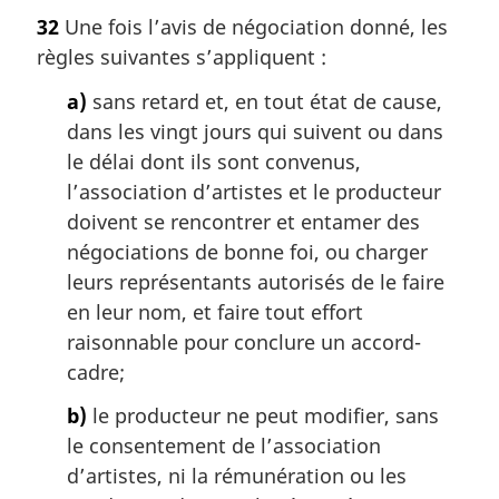
t
32
Une fois l’avis de négociation donné, les
e
règles suivantes s’appliquent :
m
a
a)
sans retard et, en tout état de cause,
r
dans les vingt jours qui suivent ou dans
g
i
le délai dont ils sont convenus,
n
l’association d’artistes et le producteur
a
doivent se rencontrer et entamer des
l
négociations de bonne foi, ou charger
e
leurs représentants autorisés de le faire
:
en leur nom, et faire tout effort
raisonnable pour conclure un accord-
cadre;
b)
le producteur ne peut modifier, sans
le consentement de l’association
d’artistes, ni la rémunération ou les