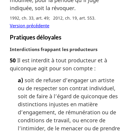
modifiée, pour la période qu’il juge
g
indiquée, soit la révoquer.
i
n
1992, ch. 33, art. 49
2012, ch. 19, art. 553
a
Version précédente
l
e
Pratiques déloyales
:
N
Interdictions frappant les producteurs
o
50
Il est interdit à tout producteur et à
t
quiconque agit pour son compte :
e
m
a)
soit de refuser d’engager un artiste
a
ou de respecter son contrat individuel,
r
g
soit de faire à l’égard de quiconque des
i
distinctions injustes en matière
n
d’engagement, de rémunération ou de
a
conditions de travail, ou encore de
l
l’intimider, de le menacer ou de prendre
e