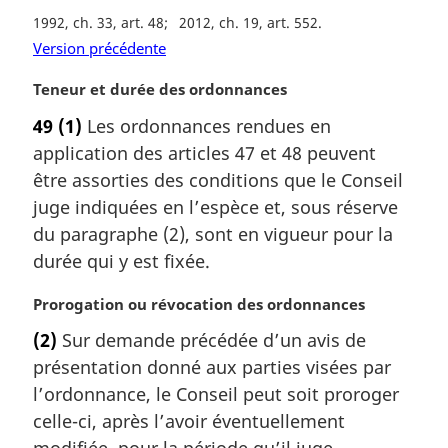
1992, ch. 33, art. 48
2012, ch. 19, art. 552
Version précédente
N
Teneur et durée des ordonnances
o
49
(1)
Les ordonnances rendues en
t
application des articles 47 et 48 peuvent
e
m
être assorties des conditions que le Conseil
a
juge indiquées en l’espèce et, sous réserve
r
du paragraphe (2), sont en vigueur pour la
g
durée qui y est fixée.
i
n
N
Prorogation ou révocation des ordonnances
a
o
l
(2)
Sur demande précédée d’un avis de
t
e
présentation donné aux parties visées par
e
:
m
l’ordonnance, le Conseil peut soit proroger
a
celle-ci, après l’avoir éventuellement
r