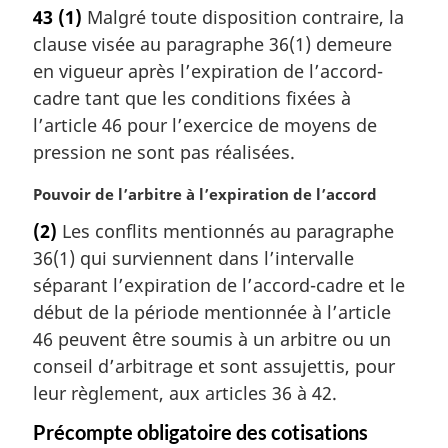
t
e
43
(1)
Malgré toute disposition contraire, la
e
:
clause visée au paragraphe 36(1) demeure
m
a
en vigueur après l’expiration de l’accord-
r
cadre tant que les conditions fixées à
g
l’article 46 pour l’exercice de moyens de
i
pression ne sont pas réalisées.
n
a
N
Pouvoir de l’arbitre à l’expiration de l’accord
l
o
e
(2)
Les conflits mentionnés au paragraphe
t
:
36(1) qui surviennent dans l’intervalle
e
m
séparant l’expiration de l’accord-cadre et le
a
début de la période mentionnée à l’article
r
46 peuvent être soumis à un arbitre ou un
g
conseil d’arbitrage et sont assujettis, pour
i
leur règlement, aux articles 36 à 42.
n
a
Précompte obligatoire des cotisations
l