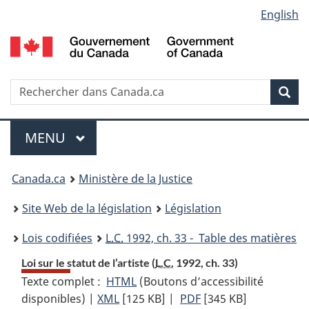
Language
English
Passer
Passer
Passer
au
à
à
selection
contenu
«
la
principal
À
version
propos
HTML
Recherche
R
Rec
de
simplifiée
d
ce
C
Menu
site
MENU
PRINCIPAL
You
Canada.ca
Ministère de la Justice
are
Site Web de la législation
Législation
here:
Lois codifiées
L.C.
1992, ch. 33 - Table des matières
Loi sur le statut de l’artiste (
L.C.
1992, ch. 33)
Texte complet :
HTML
Texte
(Boutons d’accessibilité
disponibles) |
XML
Texte
[125 KB]
complet
|
PDF
Texte
[345 KB]