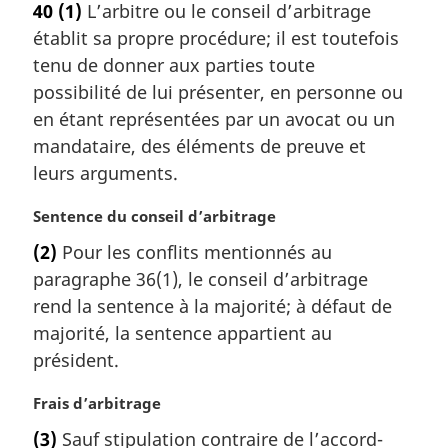
40
(1)
L’arbitre ou le conseil d’arbitrage
t
établit sa propre procédure; il est toutefois
e
m
tenu de donner aux parties toute
a
possibilité de lui présenter, en personne ou
r
en étant représentées par un avocat ou un
g
mandataire, des éléments de preuve et
i
leurs arguments.
n
a
N
Sentence du conseil d’arbitrage
l
o
e
(2)
Pour les conflits mentionnés au
t
:
paragraphe 36(1), le conseil d’arbitrage
e
m
rend la sentence à la majorité; à défaut de
a
majorité, la sentence appartient au
r
président.
g
i
N
Frais d’arbitrage
n
o
a
(3)
Sauf stipulation contraire de l’accord-
t