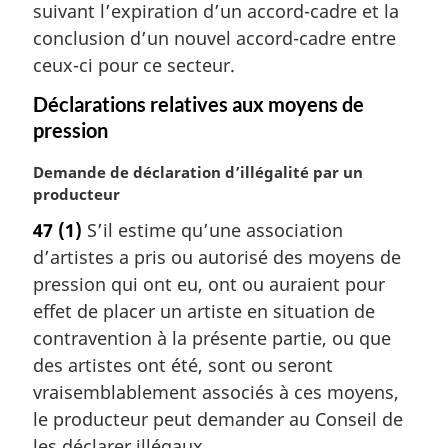
l
suivant l’expiration d’un accord-cadre et la
e
conclusion d’un nouvel accord-cadre entre
:
ceux-ci pour ce secteur.
Déclarations relatives aux moyens de
pression
N
Demande de déclaration d’illégalité par un
o
producteur
t
47
(1)
S’il estime qu’une association
e
d’artistes a pris ou autorisé des moyens de
m
a
pression qui ont eu, ont ou auraient pour
r
effet de placer un artiste en situation de
g
contravention à la présente partie, ou que
i
des artistes ont été, sont ou seront
n
vraisemblablement associés à ces moyens,
a
l
le producteur peut demander au Conseil de
e
les déclarer illégaux.