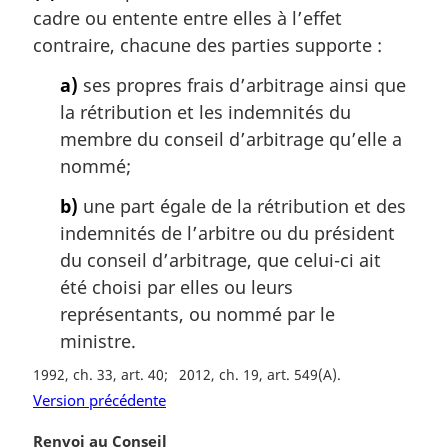
l
cadre ou entente entre elles à l’effet
e
e
m
contraire, chacune des parties supporte :
:
a
a)
ses propres frais d’arbitrage ainsi que
r
g
la rétribution et les indemnités du
i
membre du conseil d’arbitrage qu’elle a
n
nommé;
a
l
b)
une part égale de la rétribution et des
e
indemnités de l’arbitre ou du président
:
du conseil d’arbitrage, que celui-ci ait
été choisi par elles ou leurs
représentants, ou nommé par le
ministre.
1992, ch. 33, art. 40
2012, ch. 19, art. 549(A)
Version précédente
N
Renvoi au Conseil