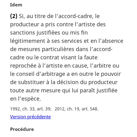
g
N
Idem
i
o
(2)
Si, au titre de l’accord-cadre, le
n
t
a
producteur a pris contre l’artiste des
e
l
m
sanctions justifiées ou mis fin
e
a
légitimement à ses services et en l’absence
:
r
de mesures particulières dans l’accord-
g
cadre ou le contrat visant la faute
i
reprochée à l’artiste en cause, l’arbitre ou
n
a
le conseil d’arbitrage a en outre le pouvoir
l
de substituer à la décision du producteur
e
toute autre mesure qui lui paraît justifiée
:
en l’espèce.
1992, ch. 33, art. 39
2012, ch. 19, art. 548
Version précédente
N
Procédure
o