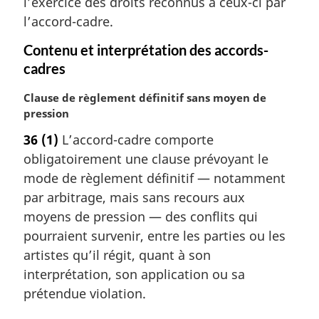
l’exercice des droits reconnus à ceux-ci par
g
l’accord-cadre.
i
n
Contenu et interprétation des accords-
a
cadres
l
e
N
Clause de règlement définitif sans moyen de
:
o
pression
t
36
(1)
L’accord-cadre comporte
e
obligatoirement une clause prévoyant le
m
a
mode de règlement définitif — notamment
r
par arbitrage, mais sans recours aux
g
moyens de pression — des conflits qui
i
pourraient survenir, entre les parties ou les
n
artistes qu’il régit, quant à son
a
l
interprétation, son application ou sa
e
prétendue violation.
: