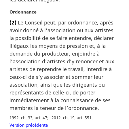
:
N
Ordonnance
o
(2)
Le Conseil peut, par ordonnance, après
t
avoir donné à l’association ou aux artistes
e
m
la possibilité de se faire entendre, déclarer
a
illégaux les moyens de pression et, à la
r
demande du producteur, enjoindre à
g
l’association d’artistes d’y renoncer et aux
i
artistes de reprendre le travail, interdire à
n
a
ceux-ci de s’y associer et sommer leur
l
association, ainsi que les dirigeants ou
e
représentants de celle-ci, de porter
:
immédiatement à la connaissance de ses
membres la teneur de l’ordonnance.
1992, ch. 33, art. 47
2012, ch. 19, art. 551
Version précédente