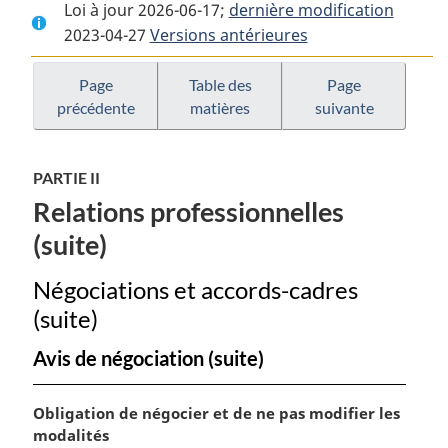
Loi à jour 2026-06-17;
complet
:
dernière modification
complet
2023-04-27
Versions antérieures
:
Loi
:
Loi
sur
Loi
sur
le
sur
Page
Table des
Page
précédente
matières
suivante
le
statut
le
statut
de
statut
de
l’artiste
de
PARTIE II
l’artiste
l’artiste
Relations professionnelles
(suite)
Négociations et accords-cadres
(suite)
Avis de négociation (suite)
N
Obligation de négocier et de ne pas modifier les
o
modalités