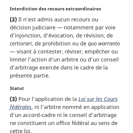
a
:
r
N
Interdiction des recours extraordinaires
g
o
(2)
Il n’est admis aucun recours ou
i
t
décision judiciaire — notamment par voie
n
e
a
m
d’injonction, d’évocation, de révision, de
l
a
certiorari
, de prohibition ou de
quo warranto
e
r
— visant à contester, réviser, empêcher ou
:
g
limiter l’action d’un arbitre ou d’un conseil
i
d’arbitrage exercée dans le cadre de la
n
a
présente partie.
l
e
N
Statut
:
o
(3)
Pour l’application de la
Loi sur les Cours
t
fédérales
, ni l’arbitre nommé en application
e
m
d’un accord-cadre ni le conseil d’arbitrage
a
ne constituent un office fédéral au sens de
r
cette loi.