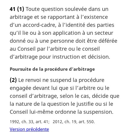
o
41
(1)
Toute question soulevée dans un
t
arbitrage et se rapportant à l’existence
e
m
d’un accord-cadre, à l’identité des parties
a
qu’il lie ou à son application à un secteur
r
donné ou à une personne doit être déférée
g
au Conseil par l’arbitre ou le conseil
i
d’arbitrage pour instruction et décision.
n
a
N
Poursuite de la procédure d’arbitrage
l
o
e
(2)
Le renvoi ne suspend la procédure
t
:
engagée devant lui que si l’arbitre ou le
e
m
conseil d’arbitrage, selon le cas, décide que
a
la nature de la question le justifie ou si le
r
Conseil lui-même ordonne la suspension.
g
i
1992, ch. 33, art. 41
2012, ch. 19, art. 550
n
Version précédente