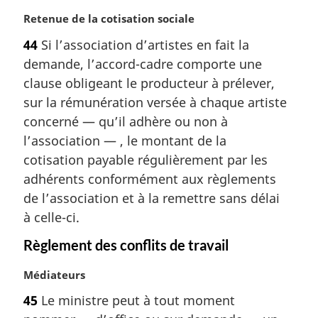
e
N
Retenue de la cotisation sociale
:
o
44
Si l’association d’artistes en fait la
t
demande, l’accord-cadre comporte une
e
m
clause obligeant le producteur à prélever,
a
sur la rémunération versée à chaque artiste
r
concerné — qu’il adhère ou non à
g
l’association — , le montant de la
i
cotisation payable régulièrement par les
n
a
adhérents conformément aux règlements
l
de l’association et à la remettre sans délai
e
à celle-ci.
:
Règlement des conflits de travail
N
Médiateurs
o
45
Le ministre peut à tout moment
t