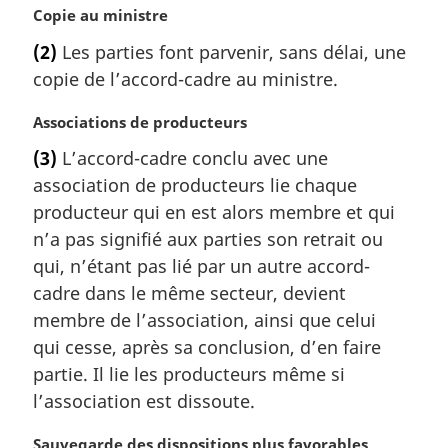
N
Copie au ministre
a
o
l
(2)
Les parties font parvenir, sans délai, une
t
e
copie de l’accord-cadre au ministre.
e
:
m
N
Associations de producteurs
a
o
r
(3)
L’accord-cadre conclu avec une
t
g
association de producteurs lie chaque
e
i
m
producteur qui en est alors membre et qui
n
a
a
n’a pas signifié aux parties son retrait ou
r
l
qui, n’étant pas lié par un autre accord-
g
e
cadre dans le même secteur, devient
i
:
membre de l’association, ainsi que celui
n
a
qui cesse, après sa conclusion, d’en faire
l
partie. Il lie les producteurs même si
e
l’association est dissoute.
:
N
Sauvegarde des dispositions plus favorables