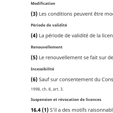
n
N
Modification
:
a
o
(3)
Les conditions peuvent être modi
l
t
e
e
N
Période de validité
:
m
o
a
(4)
La période de validité de la lic
t
r
e
g
N
Renouvellement
m
i
o
a
n
(5)
Le renouvellement se fait sur de
t
r
a
e
g
l
N
Incessibilité
m
i
e
o
a
n
(6)
Sauf sur consentement du Conseil
:
t
r
a
e
g
1998, ch. 8, art. 3
l
m
i
e
a
n
N
Suspension et révocation de licences
:
r
a
o
16.4
(1)
S’il a des motifs raisonnabl
g
l
t