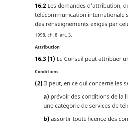
o
16.2
Les demandes d’attribution, de
a
t
l
e
télécommunication internationale s
e
m
des renseignements exigés par celu
:
a
r
1998, ch. 8, art. 3
g
i
N
Attribution
n
o
16.3
(1)
Le Conseil peut attribuer 
a
t
l
e
N
Conditions
e
m
o
:
a
(2)
Il peut, en ce qui concerne les 
t
r
e
g
a)
prévoir des conditions de la 
m
i
a
une catégorie de services de té
n
r
a
g
b)
assortir toute licence des cond
l
i
e