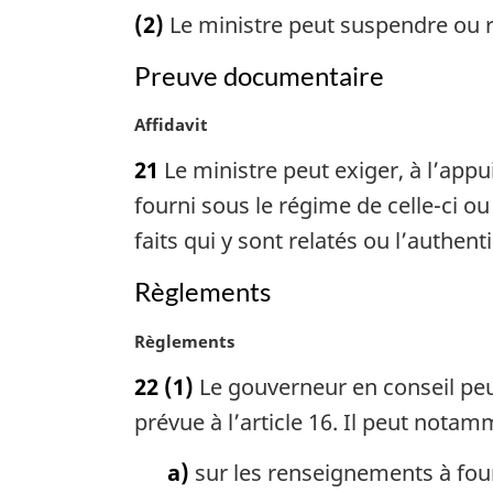
o
n
(2)
Le ministre peut suspendre ou r
t
a
e
l
Preuve documentaire
m
e
a
:
N
Affidavit
r
o
g
21
Le ministre peut exiger, à l’app
t
i
e
fourni sous le régime de celle-ci ou
n
m
a
faits qui y sont relatés ou l’authen
a
l
r
e
Règlements
g
:
i
N
Règlements
n
o
a
22
(1)
Le gouverneur en conseil peu
t
l
e
prévue à l’article 16. Il peut nota
e
m
:
a
a)
sur les renseignements à fourn
r