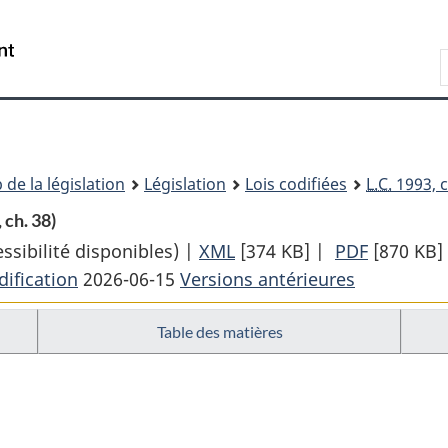
Passer
Passer
Passer
au
à
à
Recherche
contenu
«
la
principal
À
version
propos
HTML
de
simplifiée
ce
 de la législation
Législation
Lois codifiées
L.C.
1993, c
site
 ch. 38)
sibilité disponibles) |
XML
Texte
[374 KB]
|
PDF
Texte
[870 KB]
ification
2026-06-15
Versions antérieures
complet
complet
:
:
Table des matières
Loi
Loi
sur
sur
les
les
ions
télécommunications
télécomm