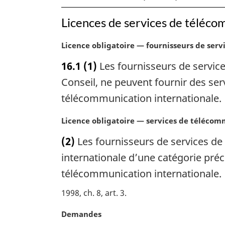
Licences de services de téléco
N
Licence obligatoire — fournisseurs de ser
o
16.1
(1)
Les fournisseurs de service
t
e
Conseil, ne peuvent fournir des se
m
télécommunication internationale.
a
r
N
Licence obligatoire — services de téléco
g
o
i
(2)
Les fournisseurs de services de
t
n
e
internationale d’une catégorie préc
a
m
télécommunication internationale.
l
a
e
r
1998, ch. 8, art. 3
:
g
i
N
Demandes
n