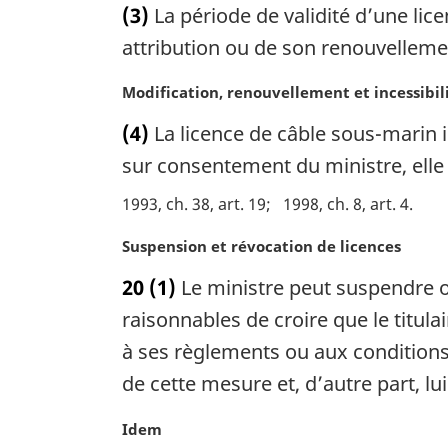
(3)
La période de validité d’une lic
e
g
t
:
i
e
attribution ou de son renouvelleme
n
m
a
a
N
Modification, renouvellement et incessibil
l
r
o
(4)
La licence de câble sous-marin i
e
g
t
:
i
e
sur consentement du ministre, elle 
n
m
1993, ch. 38, art. 19
1998, ch. 8, art. 4
a
a
l
r
N
Suspension et révocation de licences
e
g
o
:
i
20
(1)
Le ministre peut suspendre ou
t
n
e
raisonnables de croire que le titula
a
m
l
à ses règlements ou aux conditions d
a
e
de cette mesure et, d’autre part, lu
r
:
g
N
Idem
i