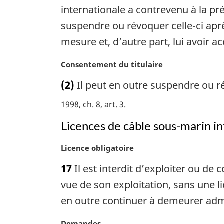
i
e
e
internationale a contrevenu à la pré
n
:
m
suspendre ou révoquer celle-ci après
a
a
l
mesure et, d’autre part, lui avoir a
r
e
g
:
N
Consentement du titulaire
i
o
n
(2)
Il peut en outre suspendre ou r
t
a
e
l
1998, ch. 8, art. 3
m
e
a
:
Licences de câble sous-marin in
r
g
N
Licence obligatoire
i
o
17
Il est interdit d’exploiter ou de
n
t
a
e
vue de son exploitation, sans une li
l
m
en outre continuer à demeurer adm
e
a
:
r
N
Demandes