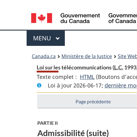
Language
selection
Menu
MENU
PRINCIPAL
You
Canada.ca
Ministère de la Justice
Site Web
are
Loi sur les télécommunications (
L.C.
1993,
Texte complet :
HTML
Texte
(Boutons d’acces
here:
Loi à jour 2026-06-17;
complet
dernière mod
:
Page précédente
Loi
sur
les
PARTIE II
télécommunicat
Admissibilité (suite)