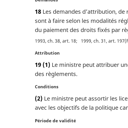
g
o
i
18
Les demandes d’attribution, de 
t
n
e
sont à faire selon les modalités r
a
m
du paiement des droits fixés par rè
l
a
e
r
1993, ch. 38, art. 18
1999, ch. 31, art. 197(
:
g
i
N
Attribution
n
o
19
(1)
Le ministre peut attribuer un
a
t
l
e
des règlements.
e
m
:
a
N
Conditions
r
o
(2)
Le ministre peut assortir les li
g
t
i
e
avec les objectifs de la politique 
n
m
a
a
N
Période de validité
l
r
o