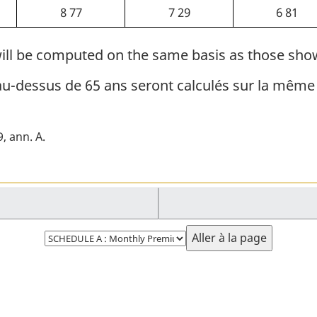
8 77
7 29
6 81
ill be computed on the same basis as those sho
-dessus de 65 ans seront calculés sur la même 
9, ann. A
Choisissez
la
page