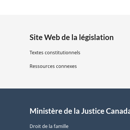
é
t
a
Site Web de la législation
i
Textes constitutionnels
l
Ressources connexes
s
d
e
l
Ministère de la Justice Canad
a
Droit de la famille