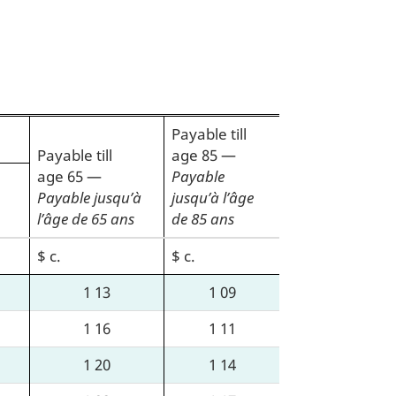
ts
Payable till
Payable till
age 85
—
age 65
—
Payable
Payable jusqu’à
jusqu’à l’âge
l’âge de 65 ans
de 85 ans
$ c.
$ c.
1 13
1 09
1 16
1 11
1 20
1 14