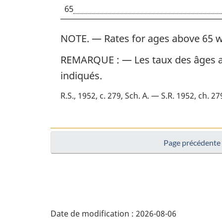
65
NOTE. — Rates for ages above 65 w
REMARQUE : — Les taux des âges au
indiqués.
R.S., 1952, c. 279, Sch. A. — S.R. 1952, ch. 27
Page précédente
D
Date de modification :
2026-08-06