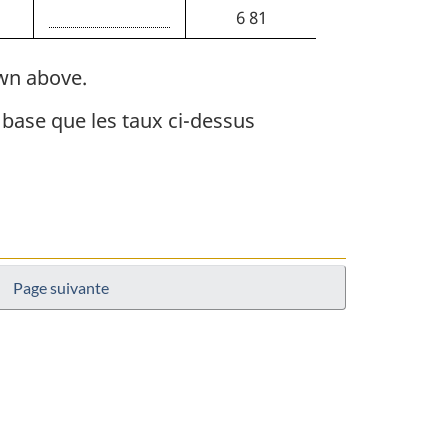
6 81
wn above.
base que les taux ci-dessus
Page suivante