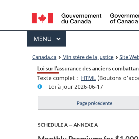
Language
selection
Menu
MENU
PRINCIPAL
You
Canada.ca
Ministère de la Justice
Site Web
are
Loi sur l’assurance des anciens combattant
Texte complet :
HTML
Texte
(Boutons d’acces
here:
Loi à jour 2026-06-17
complet
:
Page précédente
Loi
sur
l’assurance
SCHEDULE A
— ANNEXE A
des
Monthly Premiums for $1,000 
anciens