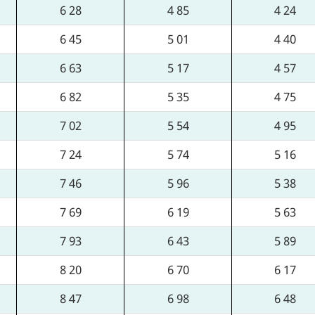
6 28
4 85
4 24
6 45
5 01
4 40
6 63
5 17
4 57
6 82
5 35
4 75
7 02
5 54
4 95
7 24
5 74
5 16
7 46
5 96
5 38
7 69
6 19
5 63
7 93
6 43
5 89
8 20
6 70
6 17
8 47
6 98
6 48