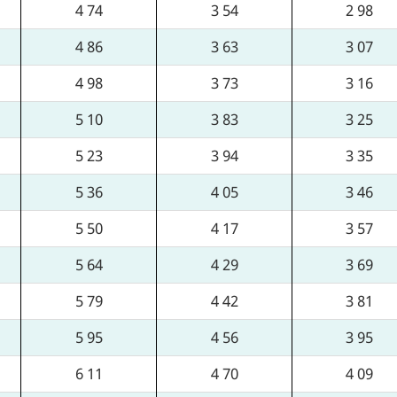
4 74
3 54
2 98
4 86
3 63
3 07
4 98
3 73
3 16
5 10
3 83
3 25
5 23
3 94
3 35
5 36
4 05
3 46
5 50
4 17
3 57
5 64
4 29
3 69
5 79
4 42
3 81
5 95
4 56
3 95
6 11
4 70
4 09