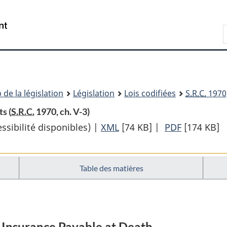
Passer
Passer
Passer
au
à
à
Recherche
contenu
«
la
principal
À
version
propos
HTML
de
simplifiée
ce
 de la législation
Législation
Lois codifiées
S.R.C.
1970,
site
s (
S.R.C.
1970, ch. V-3)
sibilité disponibles) |
XML
Texte
[74 KB]
|
PDF
Texte
[174 KB]
complet
complet
:
:
Table des matières
Loi
Loi
sur
sur
l’assurance
l’assuranc
des
des
Insurance Payable at Death
anciens
anciens