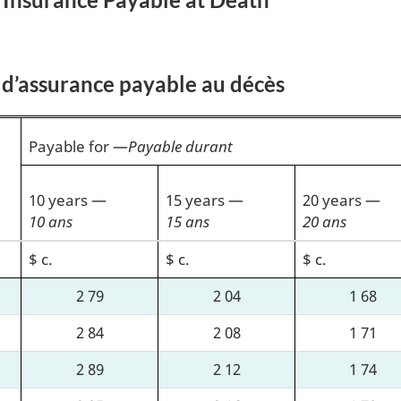
combattants
combattan
 d’assurance payable au décès
Payable for
—
Payable durant
10 years
—
15 years
—
20 years
—
10 ans
15 ans
20 ans
$ c.
$ c.
$ c.
2 79
2 04
1 68
2 84
2 08
1 71
2 89
2 12
1 74