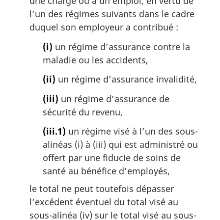
une charge ou à un emploi, en vertu de
g
l’un des régimes suivants dans le cadre
i
duquel son employeur a contribué :
n
a
(i)
un régime d’assurance contre la
l
maladie ou les accidents,
e
:
(ii)
un régime d’assurance invalidité,
(iii)
un régime d’assurance de
sécurité du revenu,
(iii.1)
un régime visé à l’un des sous-
alinéas (i) à (iii) qui est administré ou
offert par une fiducie de soins de
santé au bénéfice d’employés,
le total ne peut toutefois dépasser
l’excédent éventuel du total visé au
sous-alinéa (iv) sur le total visé au sous-