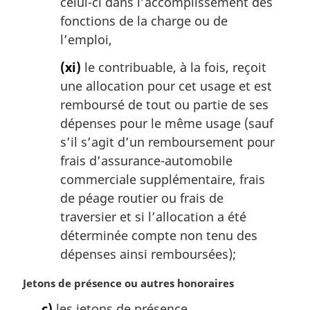
celui-ci dans l’accomplissement des
fonctions de la charge ou de
l’emploi,
(xi)
le contribuable, à la fois, reçoit
une allocation pour cet usage et est
remboursé de tout ou partie de ses
dépenses pour le même usage (sauf
s’il s’agit d’un remboursement pour
frais d’assurance-automobile
commerciale supplémentaire, frais
de péage routier ou frais de
traversier et si l’allocation a été
déterminée compte non tenu des
dépenses ainsi remboursées);
N
Jetons de présence ou autres honoraires
o
c)
les jetons de présence