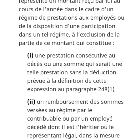
représente un montant reçu par lui au
m
a
cours de l’année dans le cadre d’un
r
régime de prestations aux employés ou
g
de la disposition d’une participation
i
dans un tel régime, à l’exclusion de la
n
partie de ce montant qui constitue :
a
l
(i)
une prestation consécutive au
e
décès ou une somme qui serait une
:
telle prestation sans la déduction
prévue à la définition de cette
expression au paragraphe 248(1),
(ii)
un remboursement des sommes
versées au régime par le
contribuable ou par un employé
décédé dont il est l’héritier ou le
représentant légal, dans la mesure