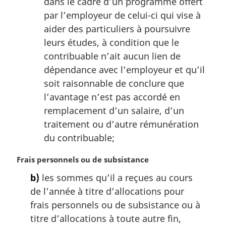
dans le cadre d’un programme offert
par l’employeur de celui-ci qui vise à
aider des particuliers à poursuivre
leurs études, à condition que le
contribuable n’ait aucun lien de
dépendance avec l’employeur et qu’il
soit raisonnable de conclure que
l’avantage n’est pas accordé en
remplacement d’un salaire, d’un
traitement ou d’autre rémunération
du contribuable;
N
Frais personnels ou de subsistance
o
b)
les sommes qu’il a reçues au cours
t
de l’année à titre d’allocations pour
e
m
frais personnels ou de subsistance ou à
a
titre d’allocations à toute autre fin,
r