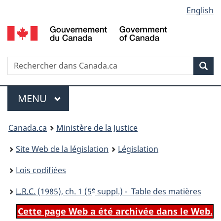
Language
English
Passer
Passer
Passer
au
à
à
selection
contenu
«
la
principal
À
version
propos
HTML
Recherche
R
Rec
de
simplifiée
d
ce
C
Menu
site
MENU
PRINCIPAL
You
Canada.ca
Ministère de la Justice
are
Site Web de la législation
Législation
here:
Lois codifiées
e
L.R.C.
(1985), ch. 1 (5
suppl.) - Table des matières
Cette page Web a été archivée dans le Web.