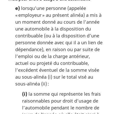
o
e)
lorsqu’une personne (appelée
t
« employeur » au présent alinéa) a mis à
e
m
un moment donné au cours de l’année
a
une automobile à la disposition du
r
contribuable (ou à la disposition d’une
g
personne donnée avec qui il a un lien de
i
dépendance), en raison ou par suite de
n
a
l’emploi ou de la charge antérieur,
l
actuel ou projeté du contribuable,
e
l’excédent éventuel de la somme visée
:
au sous-alinéa (i) sur le total visé au
sous-alinéa (ii) :
(i)
la somme qui représente les frais
raisonnables pour droit d’usage de
l’automobile pendant le nombre de