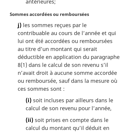
antérieures;
N
Sommes accordées ou remboursées
o
j)
les sommes reçues par le
t
contribuable au cours de l’année et qui
e
m
lui ont été accordées ou remboursées
a
au titre d’un montant qui serait
r
déductible en application du paragraphe
g
8(1) dans le calcul de son revenu s’il
i
n’avait droit à aucune somme accordée
n
a
ou remboursée, sauf dans la mesure où
l
ces sommes sont :
e
:
(i)
soit incluses par ailleurs dans le
calcul de son revenu pour l’année,
(ii)
soit prises en compte dans le
calcul du montant qu’il déduit en