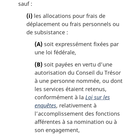
sauf :
g
i
(i)
les allocations pour frais de
n
déplacement ou frais personnels ou
a
de subsistance :
l
e
(A)
soit expressément fixées par
:
une loi fédérale,
(B)
soit payées en vertu d’une
autorisation du Conseil du Trésor
à une personne nommée, ou dont
les services étaient retenus,
conformément à la
Loi sur les
enquêtes
, relativement à
l’accomplissement des fonctions
afférentes à sa nomination ou à
son engagement,