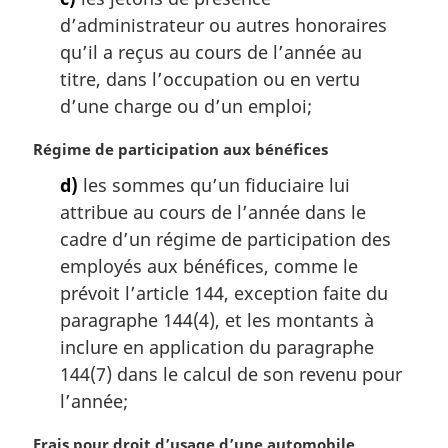
t
d’administrateur ou autres honoraires
e
m
qu’il a reçus au cours de l’année au
a
titre, dans l’occupation ou en vertu
r
d’une charge ou d’un emploi;
g
i
N
Régime de participation aux bénéfices
n
o
a
d)
les sommes qu’un fiduciaire lui
t
l
attribue au cours de l’année dans le
e
e
m
cadre d’un régime de participation des
:
a
employés aux bénéfices, comme le
r
prévoit l’article 144, exception faite du
g
paragraphe 144(4), et les montants à
i
inclure en application du paragraphe
n
a
144(7) dans le calcul de son revenu pour
l
l’année;
e
:
N
Frais pour droit d’usage d’une automobile