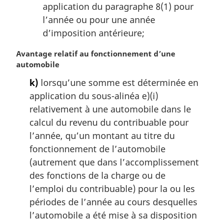
application du paragraphe 8(1) pour
l’année ou pour une année
d’imposition antérieure;
N
Avantage relatif au fonctionnement d’une
o
automobile
t
k)
lorsqu’une somme est déterminée en
e
application du sous-alinéa e)(i)
m
a
relativement à une automobile dans le
r
calcul du revenu du contribuable pour
g
l’année, qu’un montant au titre du
i
fonctionnement de l’automobile
n
(autrement que dans l’accomplissement
a
l
des fonctions de la charge ou de
e
l’emploi du contribuable) pour la ou les
:
périodes de l’année au cours desquelles
l’automobile a été mise à sa disposition