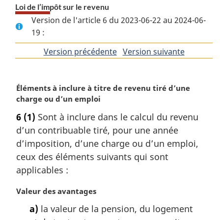
Loi de l’impôt sur le revenu
Version de l'article 6 du 2023-06-22 au 2024-06-
19 :
Version précédente
de
Version suivante
de
l'article
l'article
N
Éléments à inclure à titre de revenu tiré d’une
o
charge ou d’un emploi
t
6
(1)
Sont à inclure dans le calcul du revenu
e
d’un contribuable tiré, pour une année
m
a
d’imposition, d’une charge ou d’un emploi,
r
ceux des éléments suivants qui sont
g
applicables :
i
n
N
Valeur des avantages
a
o
l
a)
la valeur de la pension, du logement
t
e