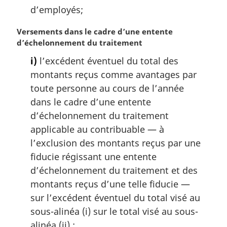
m
d’employés;
a
r
N
Versements dans le cadre d’une entente
g
o
d’échelonnement du traitement
i
t
i)
l’excédent éventuel du total des
n
e
montants reçus comme avantages par
a
m
l
a
toute personne au cours de l’année
e
r
dans le cadre d’une entente
:
g
d’échelonnement du traitement
i
applicable au contribuable — à
n
l’exclusion des montants reçus par une
a
l
fiducie régissant une entente
e
d’échelonnement du traitement et des
:
montants reçus d’une telle fiducie —
sur l’excédent éventuel du total visé au
sous-alinéa (i) sur le total visé au sous-
alinéa (ii) :