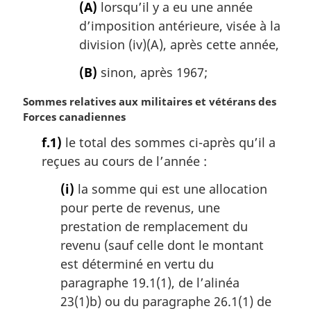
(A)
lorsqu’il y a eu une année
d’imposition antérieure, visée à la
division (iv)(A), après cette année,
(B)
sinon, après 1967;
N
Sommes relatives aux militaires et vétérans des
o
Forces canadiennes
t
f.1)
le total des sommes ci-après qu’il a
e
reçues au cours de l’année :
m
a
(i)
la somme qui est une allocation
r
pour perte de revenus, une
g
i
prestation de remplacement du
n
revenu (sauf celle dont le montant
a
est déterminé en vertu du
l
paragraphe 19.1(1), de l’alinéa
e
23(1)b) ou du paragraphe 26.1(1) de
: