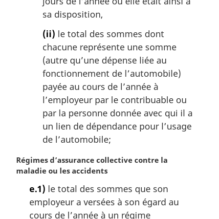
jours de l’année où elle était ainsi à
sa disposition,
(ii)
le total des sommes dont
chacune représente une somme
(autre qu’une dépense liée au
fonctionnement de l’automobile)
payée au cours de l’année à
l’employeur par le contribuable ou
par la personne donnée avec qui il a
un lien de dépendance pour l’usage
de l’automobile;
N
Régimes d’assurance collective contre la
o
maladie ou les accidents
t
e.1)
le total des sommes que son
e
employeur a versées à son égard au
m
a
cours de l’année à un régime