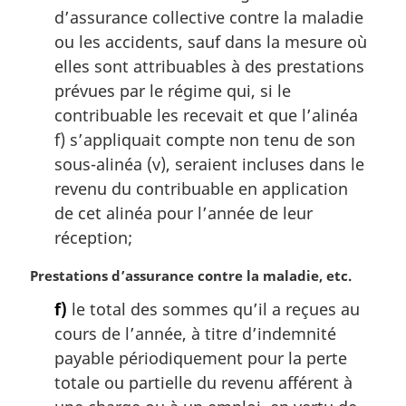
r
d’assurance collective contre la maladie
g
ou les accidents, sauf dans la mesure où
i
elles sont attribuables à des prestations
n
prévues par le régime qui, si le
a
l
contribuable les recevait et que l’alinéa
e
f) s’appliquait compte non tenu de son
:
sous-alinéa (v), seraient incluses dans le
revenu du contribuable en application
de cet alinéa pour l’année de leur
réception;
N
Prestations d’assurance contre la maladie, etc.
o
f)
le total des sommes qu’il a reçues au
t
cours de l’année, à titre d’indemnité
e
m
payable périodiquement pour la perte
a
totale ou partielle du revenu afférent à
r